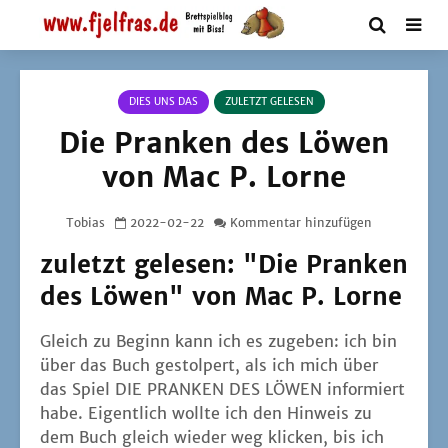
DIES UNS DAS
ZULETZT GELESEN
Die Pranken des Löwen
von Mac P. Lorne
Tobias
2022-02-22
Kommentar hinzufügen
zuletzt gelesen: "Die Pranken
des Löwen" von Mac P. Lorne
Gleich zu Beginn kann ich es zuge­ben: ich bin
über das Buch gestol­pert, als ich mich über
das Spiel DIE PRANKEN DES LÖWEN infor­miert
habe. Eigent­lich woll­te ich den Hin­weis zu
dem Buch gleich wie­der weg kli­cken, bis ich