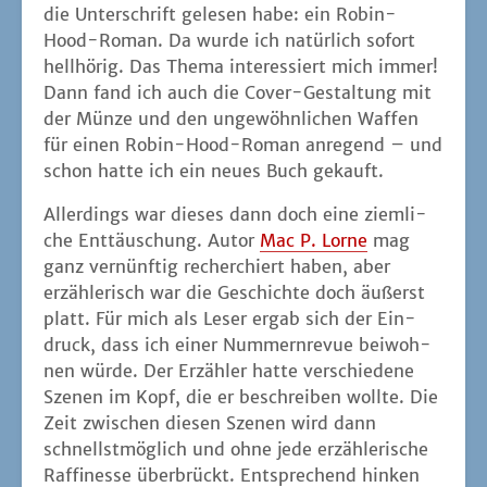
die Unter­schrift gele­sen habe: ein Robin-
Hood-Roman. Da wur­de ich natür­lich sofort
hell­hö­rig. Das The­ma inter­es­siert mich immer!
Dann fand ich auch die Cover-Gestal­tung mit
der Mün­ze und den unge­wöhn­li­chen Waf­fen
für einen Robin-Hood-Roman anre­gend – und
schon hat­te ich ein neu­es Buch gekauft.
Aller­dings war die­ses dann doch eine ziem­li­
che Ent­täu­schung. Autor
Mac P. Lor­ne
mag
ganz ver­nünf­tig recher­chiert haben, aber
erzäh­le­risch war die Geschich­te doch äußerst
platt. Für mich als Leser ergab sich der Ein­
druck, dass ich einer Num­mern­re­vue bei­woh­
nen wür­de. Der Erzäh­ler hat­te ver­schie­de­ne
Sze­nen im Kopf, die er beschrei­ben woll­te. Die
Zeit zwi­schen die­sen Sze­nen wird dann
schnellst­mög­lich und ohne jede erzäh­le­ri­sche
Raf­fi­nes­se über­brückt. Ent­spre­chend hin­ken