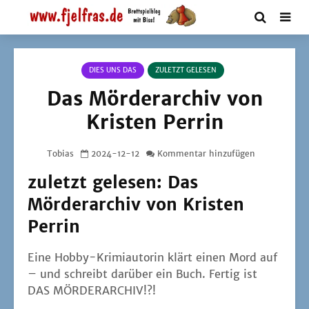
DIES UNS DAS
ZULETZT GELESEN
Das Mörderarchiv von
Kristen Perrin
Tobias
2024-12-12
Kommentar hinzufügen
zuletzt gelesen: Das
Mörderarchiv von Kristen
Perrin
Eine Hob­by-Kri­mi­au­to­rin klärt einen Mord auf
– und schreibt dar­über ein Buch. Fer­tig ist
DAS MÖRDERARCHIV!?!