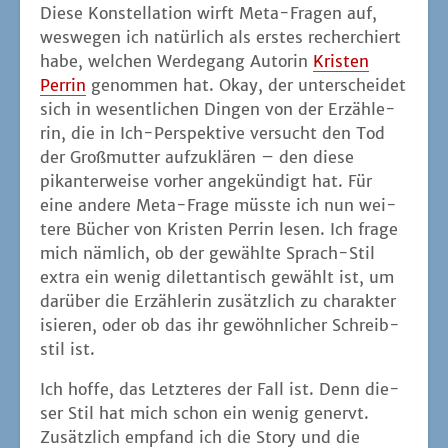
Die­se Kon­stel­la­ti­on wirft Meta-Fra­gen auf,
wes­we­gen ich natür­lich als ers­tes recher­chiert
habe, wel­chen Wer­de­gang Autorin
Kris­ten
Per­rin
genom­men hat. Okay, der unter­schei­det
sich in wesent­li­chen Din­gen von der Erzäh­le­
rin, die in Ich-Per­spek­ti­ve ver­sucht den Tod
der Groß­mutter auf­zu­klä­ren – den die­se
pikan­ter­wei­se vor­her ange­kün­digt hat. Für
eine ande­re Meta-Fra­ge müss­te ich nun wei­
te­re Bücher von Kris­ten Per­rin lesen. Ich fra­ge
mich näm­lich, ob der gewähl­te Sprach-Stil
extra ein wenig dilet­tan­tisch gewählt ist, um
dar­über die Erzäh­le­rin zusätz­lich zu cha­rak­te­r
i­sie­ren, oder ob das ihr gewöhn­li­cher Schreib­
stil ist.
Ich hof­fe, das Letz­te­res der Fall ist. Denn die­
ser Stil hat mich schon ein wenig genervt.
Zusätz­lich emp­fand ich die Sto­ry und die