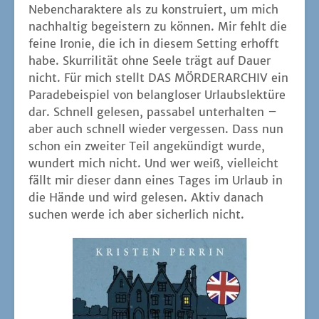
Neben­cha­rak­te­re als zu kon­stru­iert, um mich
nach­hal­tig begeis­tern zu kön­nen. Mir fehlt die
fei­ne Iro­nie, die ich in die­sem Set­ting erhofft
habe. Skur­ri­li­tät ohne See­le trägt auf Dau­er
nicht. Für mich stellt DAS MÖRDERARCHIV ein
Para­de­bei­spiel von belang­lo­ser Urlaubs­lek­tü­re
dar. Schnell gele­sen, pas­sa­bel unter­hal­ten –
aber auch schnell wie­der ver­ges­sen. Dass nun
schon ein zwei­ter Teil ange­kün­digt wur­de,
wun­dert mich nicht. Und wer weiß, viel­leicht
fällt mir die­ser dann eines Tages im Urlaub in
die Hän­de und wird gele­sen. Aktiv danach
suchen wer­de ich aber sicher­lich nicht.