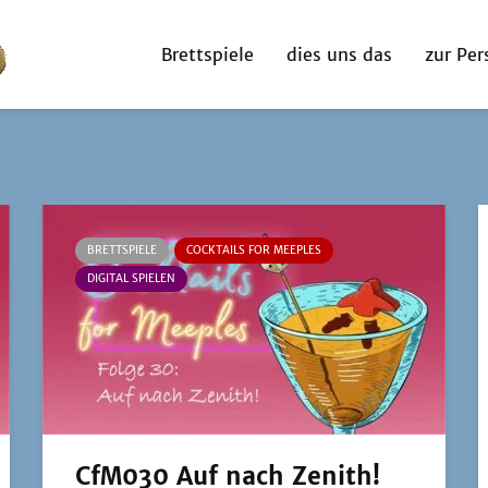
Brettspiele
dies uns das
zur Per
BRETTSPIELE
COCKTAILS FOR MEEPLES
DIGITAL SPIELEN
CfM030 Auf nach Zenith!