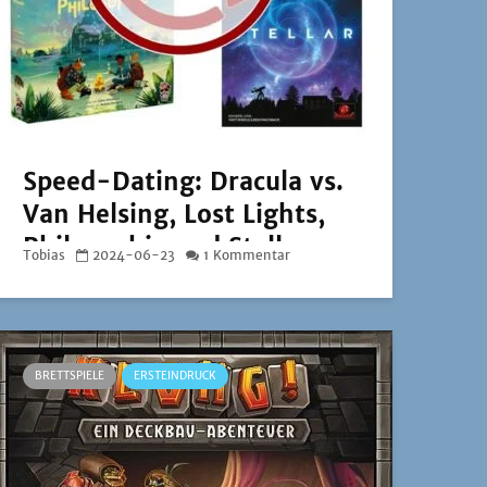
Speed-Dating: Dracula vs.
Van Helsing, Lost Lights,
Philosophie und Stellar
Tobias
2024-06-23
1 Kommentar
BRETTSPIELE
ERSTEINDRUCK