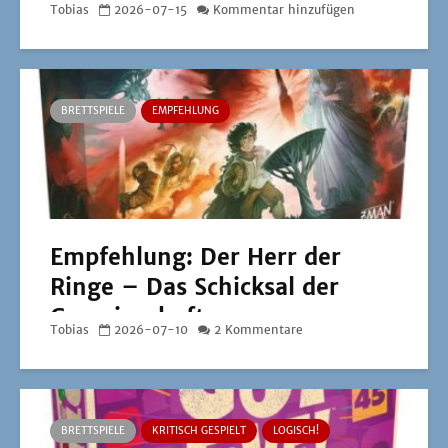
Tobias
2026-07-15
Kommentar hinzufügen
BRETTSPIELE
EMPFEHLUNG
Empfehlung: Der Herr der
Ringe – Das Schicksal der
Gemeinschaft
Tobias
2026-07-10
2 Kommentare
BRETTSPIELE
KRITISCH GESPIELT
LOGISCH!