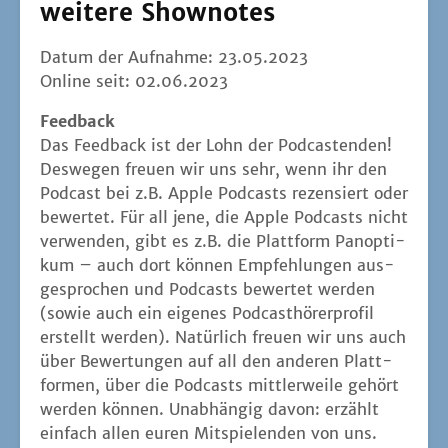
weitere
Shownotes
Datum der Auf­nah­me: 23.05.2023
Online seit: 02.06.2023
Feed­back
Das Feed­back ist der Lohn der Pod­cas­ten­den!
Des­we­gen freu­en wir uns sehr, wenn ihr den
Pod­cast bei z.B. Apple Pod­casts rezen­siert oder
bewer­tet. Für all jene, die Apple Pod­casts nicht
ver­wen­den, gibt es z.B. die Platt­form Pan­op­ti­
kum – auch dort kön­nen Emp­feh­lun­gen aus­
ge­spro­chen und Pod­casts bewer­tet wer­den
(sowie auch ein eige­nes Pod­cast­hö­rer­pro­fil
erstellt wer­den). Natür­lich freu­en wir uns auch
über Bewer­tun­gen auf all den ande­ren Platt­
for­men, über die Pod­casts mitt­ler­wei­le gehört
wer­den kön­nen. Unab­hän­gig davon: erzählt
ein­fach allen euren Mit­spie­len­den von uns.