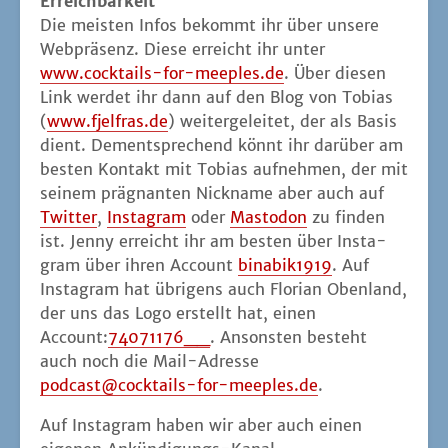
Erreich­bar­keit
Die meis­ten Infos bekommt ihr über unse­re
Web­prä­senz. Die­se erreicht ihr unter
www.cocktails-for-meeples.de
. Über die­sen
Link wer­det ihr dann auf den Blog von Tobi­as
(
www.fjelfras.de
) wei­ter­ge­lei­tet, der als Basis
dient. Dem­entspre­chend könnt ihr dar­über am
bes­ten Kon­takt mit Tobi­as auf­neh­men, der mit
sei­nem prä­gnan­ten Nick­na­me aber auch auf
Twit­ter
,
Insta­gram
oder
Mast­o­don
zu fin­den
ist. Jen­ny erreicht ihr am bes­ten über Insta­
gram über ihren Account
binabik1919
. Auf
Insta­gram hat übri­gens auch Flo­ri­an Oben­land,
der uns das Logo erstellt hat, einen
Account:
74071176__
. Ansons­ten besteht
auch noch die Mail-Adres­se
podcast@cocktails-for-meeples.de
.
Auf Insta­gram haben wir aber auch einen