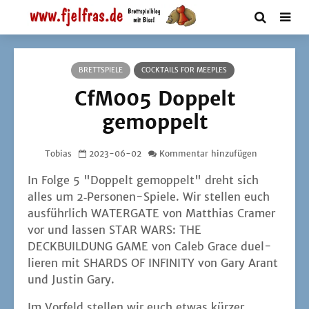
BRETTSPIELE
COCKTAILS FOR MEEPLES
CfM005 Doppelt
gemoppelt
Tobias
2023-06-02
Kommentar hinzufügen
In Fol­ge 5 "Dop­pelt gemop­pelt" dreht sich
alles um 2‑Per­so­nen-Spie­le. Wir stel­len euch
aus­führ­lich WATERGATE von Mat­thi­as Cra­mer
vor und las­sen STAR WARS: THE
DECKBUILDUNG GAME von Caleb Grace duel­
lie­ren mit SHARDS OF INFINITY von Gary Arant
und Jus­tin Gary.
Im Vor­feld stel­len wir euch etwas kür­zer