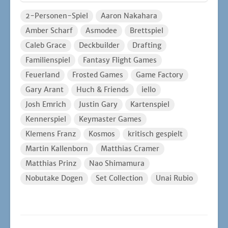
2-Personen-Spiel
Aaron Nakahara
Amber Scharf
Asmodee
Brettspiel
Caleb Grace
Deckbuilder
Drafting
Familienspiel
Fantasy Flight Games
Feuerland
Frosted Games
Game Factory
Gary Arant
Huch & Friends
iello
Josh Emrich
Justin Gary
Kartenspiel
Kennerspiel
Keymaster Games
Klemens Franz
Kosmos
kritisch gespielt
Martin Kallenborn
Matthias Cramer
Matthias Prinz
Nao Shimamura
Nobutake Dogen
Set Collection
Unai Rubio