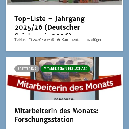
Top-Liste – Jahrgang
2025/26 (Deutscher
Spielepreis 2026)
Tobias
2026-07-18
Kommentar hinzufügen
BRETTSPIELE
MITARBEITER:IN DES MONATS
Mitarbeiterin des Monats:
Forschungsstation