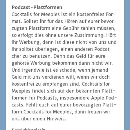
Pod­cast-Platt­for­men
Cock­tails for Mee­ples ist ein kos­ten­frei­es For­
mat. Soll­tet ihr für das Hören auf eurer bevor­
zug­ten Platt­form eine Gebühr zah­len müs­sen,
so erfolgt dies ohne unse­re Zustim­mung. Hört
ihr Wer­bung, dann ist die­se nicht von uns und
ihr soll­tet über­le­gen, einen ande­ren Pod­cat­
cher zu benut­zen. Denn das Geld für eure
gehör­te Wer­bung bekom­men dann nicht wir.
Und irgend­wie ist es scha­de, wenn jemand
Geld mit uns ver­die­nen will, wenn wir doch
kos­ten­frei zu emp­fan­gen sind. Cock­tails for
Mee­ples fin­det sich auf den bekann­ten Platt­
for­men für Pod­casts, ins­be­son­de­re Apple Pod­
casts. Fehlt euch auf eurer bevor­zug­ten Platt­
form Cock­tails for Mee­ples, dann freu­en wir
uns über einen Hinweis.