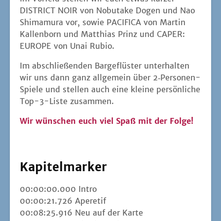
DISTRICT NOIR von Nobu­ta­ke Dogen und Nao
Shi­ma­mu­ra vor, sowie PACIFICA von Mar­tin
Kal­len­born und Mat­thi­as Prinz und CAPER:
EUROPE von Unai Rubio.
Im abschlie­ßen­den Bar­ge­flüs­ter unter­hal­ten
wir uns dann ganz all­ge­mein über 2‑Per­so­nen-
Spie­le und stel­len auch eine klei­ne per­sön­li­che
Top-3-Lis­te zusammen.
Wir wün­schen euch viel Spaß mit der Folge!
Kapitelmarker
00:00:00.000 Intro
00:00:21.726 Ape­re­tif
00:08:25.916 Neu auf der Kar­te