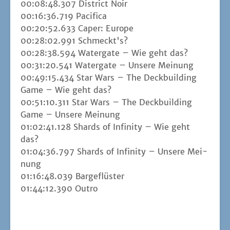
00:08:48.307 Dis­trict Noir
00:16:36.719 Paci­fi­ca
00:20:52.633 Caper: Euro­pe
00:28:02.991 Schmeckt's?
00:28:38.594 Water­ga­te – Wie geht das?
00:31:20.541 Water­ga­te – Unse­re Mei­nung
00:49:15.434 Star Wars – The Deck­buil­ding
Game – Wie geht das?
00:51:10.311 Star Wars – The Deck­buil­ding
Game – Unse­re Mei­nung
01:02:41.128 Shards of Infi­ni­ty – Wie geht
das?
01:04:36.797 Shards of Infi­ni­ty – Unse­re Mei­
nung
01:16:48.039 Bar­ge­flüs­ter
01:44:12.390 Out­ro