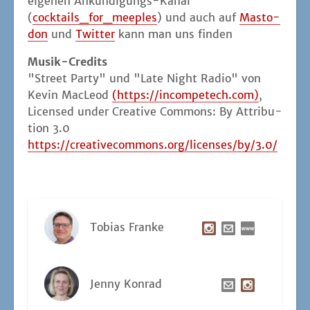
eige­nen Ankün­di­gungs-Kanal
(
cocktails_for_meeples
) und auch auf
Mast­o­
don
und
Twit­ter
kann man uns finden
Musik-Cre­dits
"Street Par­ty" und "Late Night Radio" von
Kevin MacLeod
(https://incompetech.com)
,
Licen­sed under Crea­ti­ve Com­mons: By Attri­bu­
ti­on 3.0
https://creativecommons.org/licenses/by/3.0/
Tobi­as Franke
Jen­ny Konrad