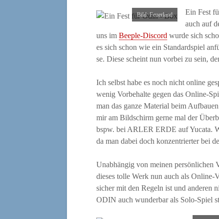
Ein Fest f
Bild: Feu­er­land
auch auf d
uns im
Bee­p­le-Dis­cord
wur­de sich schon
es sich schon wie ein Stan­dard­spiel anfü
se. Die­se scheint nun vor­bei zu sein, d
Ich selbst habe es noch nicht online gespi
wenig Vor­be­hal­te gegen das Online-Spie­
man das gan­ze Mate­ri­al beim Auf­bau­en
mir am Bild­schirm ger­ne mal der Über­b
bspw. bei ARLER ERDE auf Yuca­ta. Wob
da man dabei doch kon­zen­trier­ter bei de
Unab­hän­gig von mei­nen per­sön­li­chen V
die­ses tol­le Werk nun auch als Online-V
sicher mit den Regeln ist und ande­ren
ODIN auch wun­der­bar als Solo-Spiel st