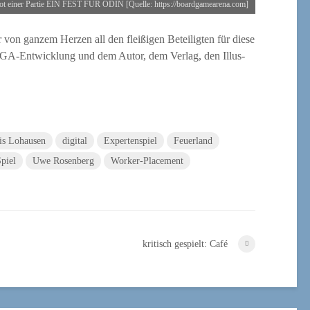
hot einer Par­tie EIN FEST FÜR ODIN [Quel­le: https://boardgamearena.com]
von gan­zem Her­zen all den flei­ßi­gen Betei­lig­ten für die­se
BGA-Ent­wick­lung und dem Autor, dem Ver­lag, den Illus­
is Lohausen
digital
Expertenspiel
Feuerland
piel
Uwe Rosenberg
Worker-Placement
kritisch gespielt: Café