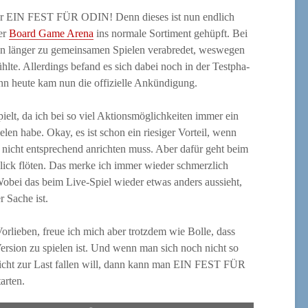
ür EIN FEST FÜR ODIN! Denn die­ses ist nun end­lich
er
Board Game Are­na
ins nor­ma­le Sor­ti­ment gehüpft. Bei
 län­ger zu gemein­sa­men Spie­len ver­ab­re­det, wes­we­gen
hl­te. Aller­dings befand es sich dabei noch in der Test­pha­
enn heu­te kam nun die offi­zi­el­le Ankündigung.
elt, da ich bei so viel Akti­ons­mög­lich­kei­ten immer ein
len habe. Okay, es ist schon ein rie­si­ger Vor­teil, wenn
 nicht ent­spre­chend anrich­ten muss. Aber dafür geht beim
lick flö­ten. Das mer­ke ich immer wie­der schmerz­lich
ei das beim Live-Spiel wie­der etwas anders aus­sieht,
r Sache ist.
or­lie­ben, freue ich mich aber trotz­dem wie Bol­le, dass
er­si­on zu spie­len ist. Und wenn man sich noch nicht so
 nicht zur Last fal­len will, dann kann man EIN FEST FÜR
arten.