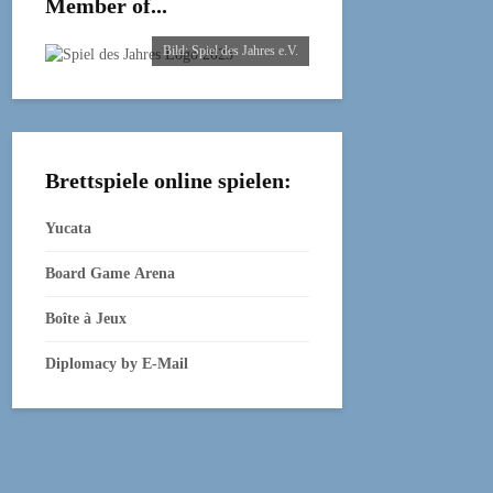
Member of...
Bild: Spiel des Jahres e.V.
Brettspiele online spielen:
Yucata
Board Game Arena
Boîte à Jeux
Diplomacy by E‑Mail