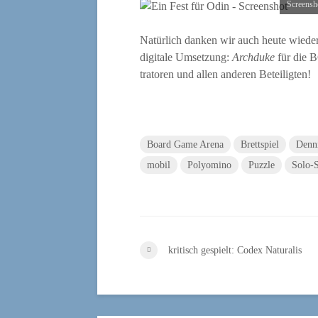
Screen­s
Natür­lich dan­ken wir auch heu­te wie­der 
digi­ta­le Umset­zung:
Arch­du­ke
für die 
tra­to­ren und allen ande­ren Beteiligten!
Board Game Arena
Brettspiel
Denn
mobil
Polyomino
Puzzle
Solo-S
kritisch gespielt: Codex Naturalis