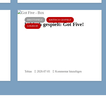
BRETTSPIELE
KRITISCH GESPIELT
kritisch gespielt: Got Five!
LOGISCH!
Tobias
2026-07-01
Kommentar hinzufügen