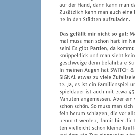
auf der Hand, dann kann man dafü
Zusätz­lich kann man auch eine b
ne in den Städ­ten aufzuladen.
Das gefällt mir nicht so gut:
Ma
mal muss man schon hart im N
sein! Es gibt Par­tien, da kommt
knüp­pel­dick und man sieht kei
geschwei­ge denn befahr­ba­re Str
In mei­nen Augen hat SWITCH &
SIGNAL etwas zu vie­le Zufalls­e
te. Ja, es ist ein Fami­li­en­spiel 
Spiel­dau­er ist auch mit etwa 45
Minu­ten ange­mes­sen. Aber ein 
schon schön. So muss man sich m
feln her­um schla­gen, die vor a
benutzt wer­den, damit hier die 
ten viel­leicht schon klei­ne Knif