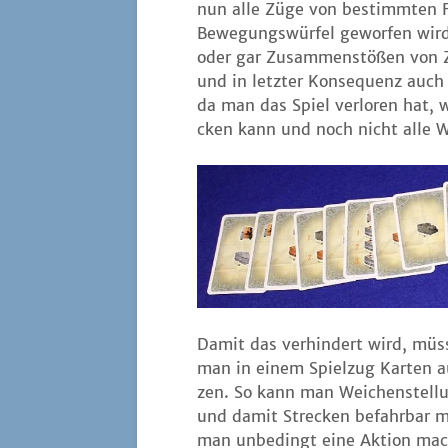
nun alle Züge von bestimm­ten Far
Bewe­gungs­wür­fel gewor­fen wir
oder gar Zusam­men­stö­ßen von 
und in letz­ter Kon­se­quenz auch 
da man das Spiel ver­lo­ren hat,
cken kann und noch nicht alle 
Damit das ver­hin­dert wird, müs
man in einem Spiel­zug Kar­ten a
zen. So kann man Wei­chen­stel­lun
und damit Stre­cken befahr­bar ma
man unbe­dingt eine Akti­on mach