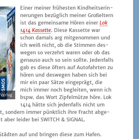
Einer mei­ner frü­hes­ten Kind­heits­er­in­
ne­run­gen bezüg­lich mei­ner Groß­el­tern
ist das gemein­sa­me Hören einer
Lok
1414 Kas­set­te
. Die­se Kas­set­te war
schon damals arg mit­ge­nom­men und
ich weiß nicht, ob die Stim­men des­
we­gen so ver­zehrt waren oder ob das
genau­so auch so sein soll­te. Jeden­falls
gab es die­se öfters auf Auto­fahr­ten zu
hören und des­we­gen haben sich bei
mir ein paar Sät­ze ein­ge­prägt, die
mich immer noch beglei­ten, wenn ich
Verlag
bspw. das Wort Zip­fel­müt­ze höre. Lok
1414 hät­te sich jeden­falls nicht um
t, son­dern immer pünkt­lich ihre Fracht abge­
ehlt aber lei­der bei SWITCH & SIGNAL.
täd­ten auf und brin­gen die­se zum Hafen.