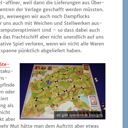
l-affi­ner, weil dann die Lie­fe­run­gen aus Über­
­zen­tren der Ver­la­ge geschafft wer­den müss­ten.
egs, wes­we­gen wir auch noch Dampf­locks
r uns auch mit Wei­chen und Stell­wer­ken aus­
 com­pu­ter­op­ti­miert sind – so dass dabei auch
 das Fracht­schiff aber nicht unend­lich auf uns
a­ti­ve Spiel ver­lo­ren, wenn wir nicht alle Waren
­span­ne pünkt­lich abge­lie­fert haben.
 Ste­
ta­ku­
ens­
p­fin­de
ken oder
tiert
ung als
 nicht
es gibt span­nen­de Designs
ckt aber
mehr Mut hät­te man dem Auf­tritt aber etwas