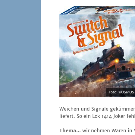
Foto: KOSMOS 
Wei­chen und Signa­le geküm­mer
lie­fert. So ein Lok 1414 Joker f
The­ma...
wir neh­men Waren in S