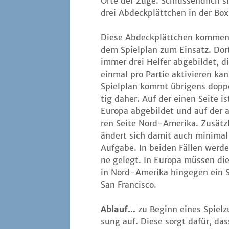
Orte der Züge. Schluss­end­lich s
drei Abdeck­plätt­chen in der Box
Die­se Abdeck­plätt­chen kom­men
dem Spiel­plan zum Ein­satz. Dor
immer drei Hel­fer abge­bil­det, 
ein­mal pro Par­tie akti­vie­ren ka
Spiel­plan kommt übri­gens dop­pe
tig daher. Auf der einen Sei­te is
Euro­pa abge­bil­det und auf der
ren Sei­te Nord-Ame­ri­ka. Zusätz­
ändert sich damit auch mini­mal
Auf­ga­be. In bei­den Fäl­len wer­
ne gelegt. In Euro­pa müs­sen die­
in Nord-Ame­ri­ka hin­ge­gen ein
San Francisco.
Ablauf…
zu Beginn eines Spiel­zu
sung auf. Die­se sorgt dafür, d