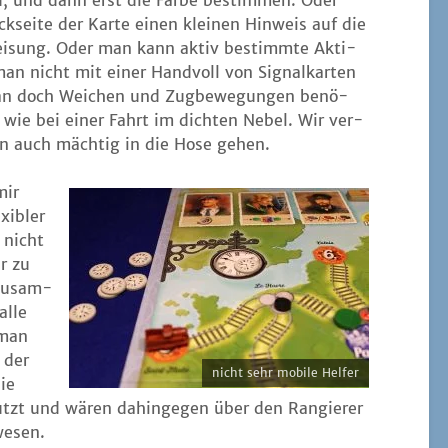
d, und dann erst die Far­be bestim­men. Oder
ei­te der Kar­te einen klei­nen Hin­weis auf die
wei­sung. Oder man kann aktiv bestimm­te Akti­
 man nicht mit einer Hand­voll von Signal­kar­ten
an doch Wei­chen und Zug­be­we­gun­gen benö­
se wie bei einer Fahrt im dich­ten Nebel. Wir ver­
nn auch mäch­tig in die Hose gehen.
mir
xi­bler
 nicht
r zu
 zusam­
alle
 man
 der
nicht sehr mobi­le Helfer
ie
utzt und wären dahin­ge­gen über den Ran­gie­rer
wesen.