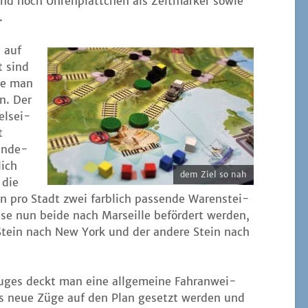
ind noch Uhren­plätt­chen als Zeit­mar­ker sowie
.
 auf
t sind
die man
nn. Der
l­sei­
t
 ande­
lich
dem Ziel so nah
 die
den pro Stadt zwei farb­lich pas­sen­de Waren­stei­
se nun bei­de nach Mar­seil­le beför­dert wer­den,
 Stein nach New York und der ande­re Stein nach
­ges deckt man eine all­ge­mei­ne Fahr­an­wei­
ass neue Züge auf den Plan gesetzt wer­den und