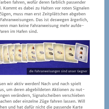
­ben fah­ren, wofür deren farb­lich pas­sen­der
d. Kommt es dabei zu Hal­ten vor roten Signa­len
Zügen, muss man erst Zeit­plätt­chen abge­ben
Fahr­an­wei­sun­gen. Das ist des­we­gen ärger­lich,
 wenn man kei­ne Fahr­an­wei­sung mehr auf­de­
Waren im Hafen sind.
die Fahr­an­wei­sun­gen sind unser Gegner
­sen wir aktiv wer­den! Nach und nach spielt
us, um deren abge­bil­de­ten Aktio­nen zu nut­
­gen ver­än­dern, Signal­schei­ben ver­schie­ben
chen oder ein­zel­ne Züge fah­ren las­sen. Will
en und hat dafür nicht die pas­sen­de Kar­te