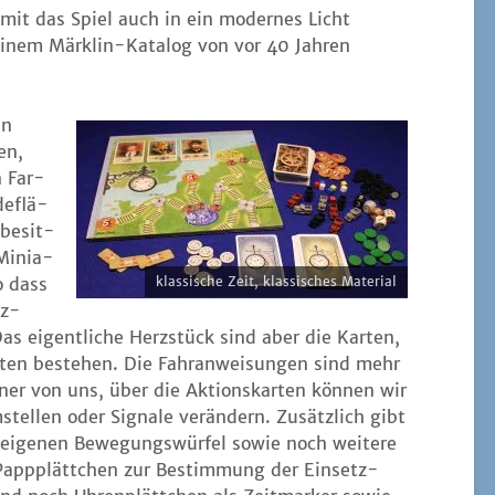
it das Spiel auch in ein moder­nes Licht
einem Märk­lin-Kata­log von vor 40 Jah­ren
un
en,
n Far­
e­flä­
 besit­
Minia­
o dass
klas­si­sche Zeit, klas­si­sches Material
lz­
Das eigent­li­che Herz­stück sind aber die Kar­ten,
Arten bestehen. Die Fahr­an­wei­sun­gen sind mehr
­ner von uns, über die Akti­ons­kar­ten kön­nen wir
tel­len oder Signa­le ver­än­dern. Zusätz­lich gibt
 eige­nen Bewe­gungs­wür­fel sowie noch wei­te­re
r Pappplätt­chen zur Bestim­mung der Ein­setz-