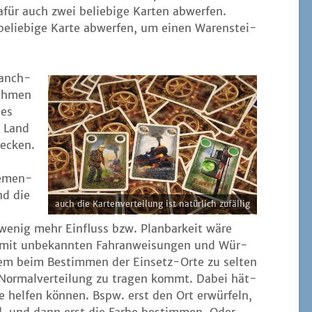
r auch zwei belie­bi­ge Kar­ten abwer­fen.
elie­bi­ge Kar­te abwer­fen, um einen Waren­stei­
nch­
eh­men
 es
n Land
e­cken.
le­men­
und die
auch die Kar­ten­ver­tei­lung ist natür­lich zufällig
wenig mehr Ein­fluss bzw. Plan­bar­keit wäre
it unbe­kann­ten Fahr­an­wei­sun­gen und Wür­
llem beim Bestim­men der Ein­setz-Orte zu sel­ten
Nor­mal­ver­tei­lung zu tra­gen kommt. Dabei hät­
­fe hel­fen kön­nen. Bspw. erst den Ort erwür­feln,