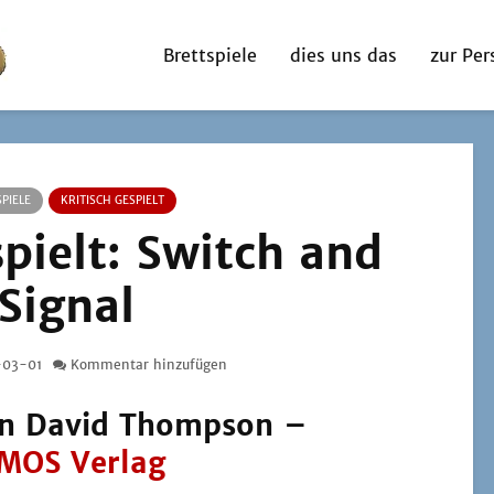
Brettspiele
dies uns das
zur Per
PIELE
KRITISCH GESPIELT
spielt: Switch and
Signal
-03-01
Kommentar hinzufügen
n David Thompson –
MOS Verlag