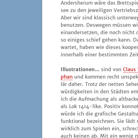
Anders­her­um wäre das Brett­spie
see zu den jewei­li­gen Ver­triebs
Aber wir sind klas­sisch unter­w
benut­zen. Des­we­gen müs­sen wi
ein­an­der­set­zen, die noch nicht
so eini­ges schief gehen kann. Da
war­tet, haben wie die­ses koope­r
inner­halb einer bestimm­ten Zeit
Illus­tra­tio­nen…
sind von
Claus
phan
und kom­men recht unspek­
lär daher. Trotz der net­ten Seh
wür­dig­kei­ten in den Städ­ten em
ich die Auf­ma­chung als alt­ba­c
als Lok 1414-like. Posi­tiv kon­no­
wür­de ich die gra­fi­sche Gestal­t
funk­tio­nal bezeich­nen. Sie lädt
wirk­lich zum Spie­len ein, schre
auch kei­nen ab. Mit ein wenig 