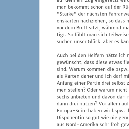
auf dem ein Zug ein­ge­setzt wir
man bekommt schon auf der Rück­s
"Stär­ke" der nächs­ten Fahr­an­
ons­kar­ten nach­zie­hen, so dass
vor dem Brett sitzt, wäh­rend m
tigt. So fühlt man sich teil­wei­
su­chen unser Glück, aber es ka
Auch bei den Hel­fern hät­te ich 
gewünscht, dass die­se etwas fle­
sind. War­um kom­men die bspw.
als Kar­ten daher und ich darf mi
Anfang einer Par­tie drei selbst
men stel­len? Oder war­um nicht 
sechs anbie­ten und davon darf
dann drei nut­zen? Vor allem auf
Euro­pa-Sei­te haben wir bspw. d
Dis­po­nen­tin so gut wie nie gen
aus Nord-Ame­ri­ka sehr froh ge