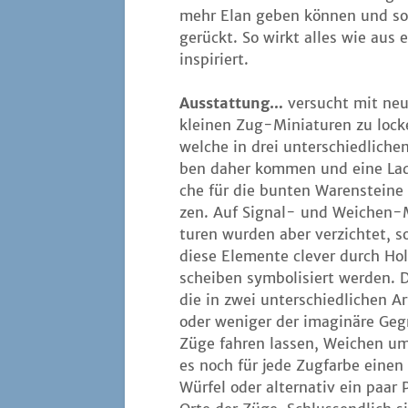
mehr Elan geben kön­nen und som
gerückt. So wirkt alles wie aus 
inspiriert.
Aus­stat­tung…
ver­sucht mit ne
klei­nen Zug-Minia­tu­ren zu lock
wel­che in drei unter­schied­li­che
ben daher kom­men und eine Lad
che für die bun­ten Waren­stei­ne
zen. Auf Signal- und Wei­chen-
tu­ren wur­den aber ver­zich­tet, s
die­se Ele­men­te cle­ver durch Ho
schei­ben sym­bo­li­siert wer­den. 
die in zwei unter­schied­li­chen 
oder weni­ger der ima­gi­nä­re Geg
Züge fah­ren las­sen, Wei­chen ums
es noch für jede Zug­far­be einen
Wür­fel oder alter­na­tiv ein paa