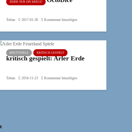
JEDER NUR EIN KREUZ!
Tobias
2017-01-30
Kommentar hinzufügen
BRETTSPIELE
KRITISCH GESPIELT
kritisch gespielt: Arler Erde
Tobias
2016-11-23
Kommentar hinzufügen
z