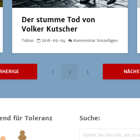
Der stumme Tod von
Volker Kutscher
Tobias
2018-09-04
Kommentar hinzufügen
1
2
3
RHERIGE
NÄCHS
end für Toleranz
Suche: