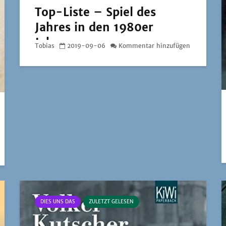
Top-Liste – Spiel des
Jahres in den 1980er
Jahren
Tobias
2019-09-06
Kommentar hinzufügen
DIES UNS DAS
ZULETZT GELESEN