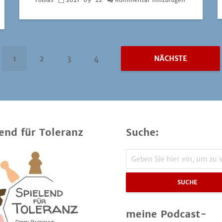
1
2
3
4
NÄCHSTE
end für Toleranz
Suche:
SUCHE
meine Podcast-