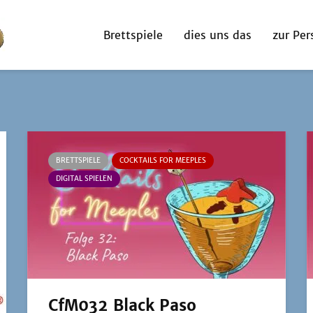
Brettspiele
dies uns das
zur Per
BRETTSPIELE
COCKTAILS FOR MEEPLES
DIGITAL SPIELEN
CfM032 Black Paso