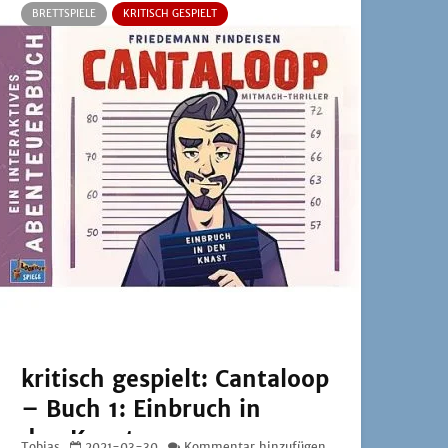
BRETTSPIELE
KRITISCH GESPIELT
kritisch gespielt: Cantaloop
– Buch 1: Einbruch in
den Knast
Tobias
2021-03-30
Kommentar hinzufügen