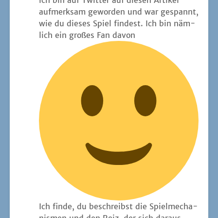
auf­merk­sam gewor­den und war gespannt,
wie du die­ses Spiel fin­dest. Ich bin näm­
lich ein gro­ßes Fan davon
Ich fin­de, du beschreibst die Spiel­me­cha­
nis­men und den Reiz, der sich dar­aus