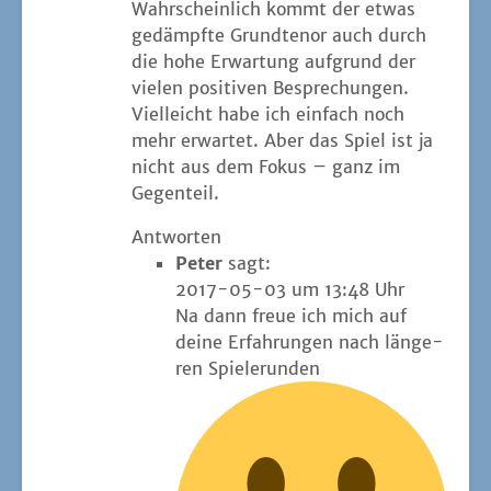
Wahr­schein­lich kommt der etwas
gedämpf­te Grund­te­nor auch durch
die hohe Erwar­tung auf­grund der
vie­len posi­ti­ven Bespre­chun­gen.
Viel­leicht habe ich ein­fach noch
mehr erwar­tet. Aber das Spiel ist ja
nicht aus dem Fokus – ganz im
Gegenteil.
Antworten
Peter
sagt:
2017-05-03 um 13:48 Uhr
Na dann freue ich mich auf
dei­ne Erfah­run­gen nach län­ge­
ren Spielerunden