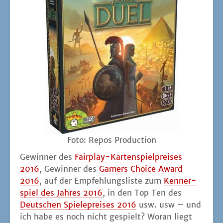
Foto: Repos Production
Gewin­ner des
Fair­play-Kar­ten­spiel­prei­ses
2016
, Gewin­ner des
Gamers Choice Award
2016
, auf der Emp­feh­lungs­lis­te zum
Ken­ner­
spiel des Jah­res 2016
, in den Top Ten des
Deut­schen Spie­le­prei­ses 2016
usw. usw – und
ich habe es noch nicht gespielt? Wor­an liegt