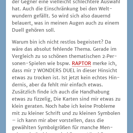
der Geg­ner eine viel­leicht schlech­te­re Aus­wahl
hat. Auch die Ein­schrän­kung bei den Welt­
wun­dern gefällt. So wird sich also dau­ernd
belau­ert, was in mei­nen Augen auch zu einem
Duell gehö­ren soll.
War­um bin ich nicht rest­los begeis­tert? Da
wäre das abso­lut feh­len­de The­ma. Gera­de im
Ver­gleich zu so schö­nen the­ma­ti­schen 2‑Per­
so­nen-Spie­len wie bspw.
RAPTOR
mer­ke ich,
dass mir 7 WONDERS DUEL in die­ser Hin­sicht
etwas zu tro­cken ist. Ist jetzt kein ech­tes Hin­
der­nis, aber da fehlt mir ein­fach etwas.
Zusätz­lich fin­de ich auch die Hand­ha­bung
etwas zu fiz­ze­lig, Die Kar­ten sind mir etwas zu
klein gera­ten. Noch habe ich kei­ne Pro­ble­me
mit zu klei­ner Schrift und zu klei­nen Sym­bo­len
– ich kann mir aber vor­stel­len, dass die
gewähl­ten Sym­bol­grö­ßen für man­che Men­