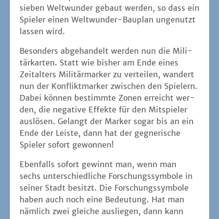
sie­ben Welt­wun­der gebaut wer­den, so dass ein
Spie­ler einen Welt­wun­der-Bau­plan unge­nutzt
las­sen wird.
Beson­ders abge­han­delt wer­den nun die Mili­
tär­kar­ten. Statt wie bis­her am Ende eines
Zeit­al­ters Mili­tär­mar­ker zu ver­tei­len, wan­dert
nun der Kon­flikt­mar­ker zwi­schen den Spie­lern.
Dabei kön­nen bestimm­te Zonen erreicht wer­
den, die nega­ti­ve Effek­te für den Mit­spie­ler
aus­lö­sen. Gelangt der Mar­ker sogar bis an ein
Ende der Leis­te, dann hat der geg­ne­ri­sche
Spie­ler sofort gewonnen!
Eben­falls sofort gewinnt man, wenn man
sechs unter­schied­li­che For­schungs­sym­bo­le in
sei­ner Stadt besitzt. Die For­schungs­sym­bo­le
haben auch noch eine Bedeu­tung. Hat man
näm­lich zwei glei­che aus­lie­gen, dann kann