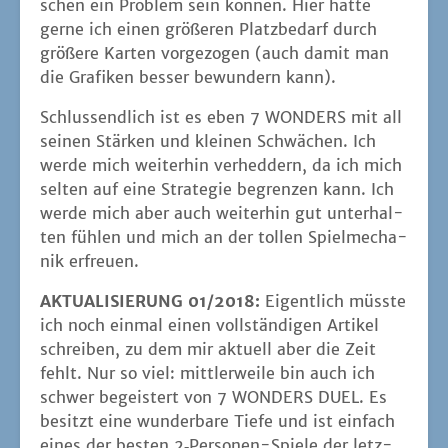
schen ein Pro­blem sein kön­nen. Hier hät­te
ger­ne ich einen grö­ße­ren Platz­be­darf durch
grö­ße­re Kar­ten vor­ge­zo­gen (auch damit man
die Gra­fi­ken bes­ser bewun­dern kann).
Schluss­end­lich ist es eben 7 WONDERS mit all
sei­nen Stär­ken und klei­nen Schwä­chen. Ich
wer­de mich wei­ter­hin ver­hed­dern, da ich mich
sel­ten auf eine Stra­te­gie begren­zen kann. Ich
wer­de mich aber auch wei­ter­hin gut unter­hal­
ten füh­len und mich an der tol­len Spiel­me­cha­
nik erfreuen.
AKTUALISIERUNG 01/2018:
Eigent­lich müss­te
ich noch ein­mal einen voll­stän­di­gen Arti­kel
schrei­ben, zu dem mir aktu­ell aber die Zeit
fehlt. Nur so viel: mitt­ler­wei­le bin auch ich
schwer begeis­tert von 7 WONDERS DUEL. Es
besitzt eine wun­der­ba­re Tie­fe und ist ein­fach
eines der bes­ten 2‑Per­so­nen-Spie­le der letz­