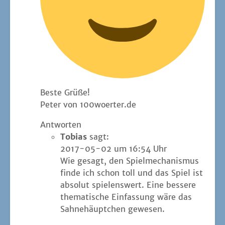
Bes­te Grüße!
Peter von 100woerter.de
Antworten
Tobias
sagt:
2017-05-02 um 16:54 Uhr
Wie gesagt, den Spiel­me­cha­nis­mus
fin­de ich schon toll und das Spiel ist
abso­lut spie­lens­wert. Eine bes­se­re
the­ma­ti­sche Ein­fas­sung wäre das
Sah­ne­häupt­chen gewesen.