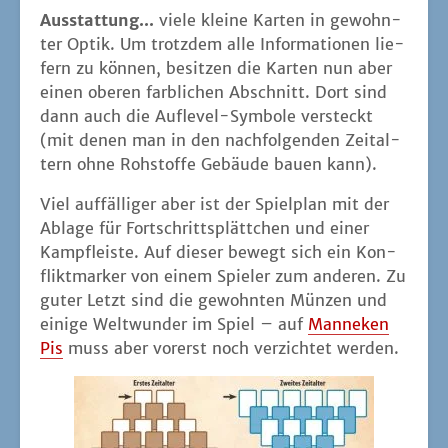
Aus­stat­tung...
vie­le klei­ne Kar­ten in gewohn­
ter Optik. Um trotz­dem alle Infor­ma­tio­nen lie­
fern zu kön­nen, besit­zen die Kar­ten nun aber
einen obe­ren farb­li­chen Abschnitt. Dort sind
dann auch die Auf­le­vel-Sym­bo­le ver­steckt
(mit denen man in den nach­fol­gen­den Zeit­al­
tern ohne Roh­stof­fe Gebäu­de bau­en kann).
Viel auf­fäl­li­ger aber ist der Spiel­plan mit der
Abla­ge für Fort­schritts­plätt­chen und einer
Kampf­leis­te. Auf die­ser bewegt sich ein Kon­
flikt­mar­ker von einem Spie­ler zum ande­ren. Zu
guter Letzt sind die gewohn­ten Mün­zen und
eini­ge Welt­wun­der im Spiel – auf
Man­ne­ken
Pis
muss aber vor­erst noch ver­zich­tet werden.