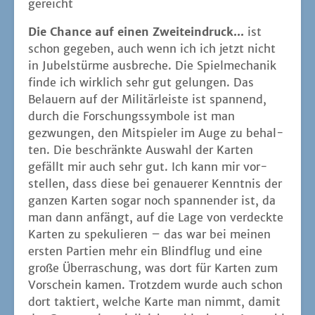
gereicht
Die Chan­ce auf einen Zweit­ein­druck...
ist
schon gege­ben, auch wenn ich ich jetzt nicht
in Jubel­stür­me aus­bre­che. Die Spiel­me­cha­nik
fin­de ich wirk­lich sehr gut gelun­gen. Das
Belau­ern auf der Mili­tär­leis­te ist span­nend,
durch die For­schungs­sym­bo­le ist man
gezwun­gen, den Mit­spie­ler im Auge zu behal­
ten. Die beschränk­te Aus­wahl der Kar­ten
gefällt mir auch sehr gut. Ich kann mir vor­
stel­len, dass die­se bei genaue­rer Kennt­nis der
gan­zen Kar­ten sogar noch span­nen­der ist, da
man dann anfängt, auf die Lage von ver­deck­te
Kar­ten zu spe­ku­lie­ren – das war bei mei­nen
ers­ten Par­tien mehr ein Blind­flug und eine
gro­ße Über­ra­schung, was dort für Kar­ten zum
Vor­schein kamen. Trotz­dem wur­de auch schon
dort tak­tiert, wel­che Kar­te man nimmt, damit