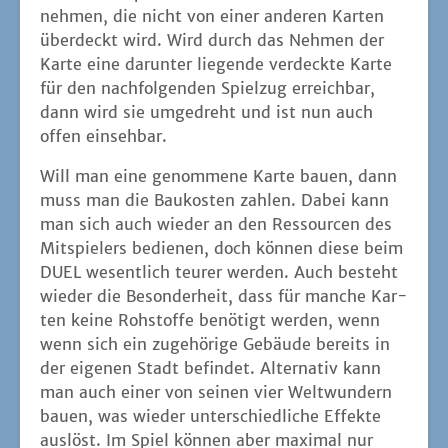
neh­men, die nicht von einer ande­ren Kar­ten
über­deckt wird. Wird durch das Neh­men der
Kar­te eine dar­un­ter lie­gen­de ver­deck­te Kar­te
für den nach­fol­gen­den Spiel­zug erreich­bar,
dann wird sie umge­dreht und ist nun auch
offen einsehbar.
Will man eine genom­me­ne Kar­te bau­en, dann
muss man die Bau­kos­ten zah­len. Dabei kann
man sich auch wie­der an den Res­sour­cen des
Mit­spie­lers bedie­nen, doch kön­nen die­se beim
DUEL wesent­lich teu­rer wer­den. Auch besteht
wie­der die Beson­der­heit, dass für man­che Kar­
ten kei­ne Roh­stof­fe benö­tigt wer­den, wenn
wenn sich ein zuge­hö­ri­ge Gebäu­de bereits in
der eige­nen Stadt befin­det. Alter­na­tiv kann
man auch einer von sei­nen vier Welt­wun­dern
bau­en, was wie­der unter­schied­li­che Effek­te
aus­löst. Im Spiel kön­nen aber maxi­mal nur