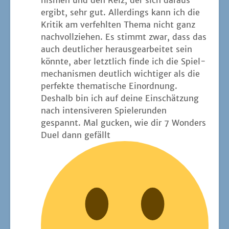
ergibt, sehr gut. Aller­dings kann ich die
Kri­tik am ver­fehl­ten The­ma nicht ganz
nach­voll­zie­hen. Es stimmt zwar, dass das
auch deut­li­cher her­aus­ge­ar­bei­tet sein
könn­te, aber letzt­lich fin­de ich die Spiel­
me­cha­nis­men deut­lich wich­ti­ger als die
per­fek­te the­ma­ti­sche Einordnung.
Des­halb bin ich auf dei­ne Ein­schät­zung
nach inten­si­ve­ren Spie­le­run­den
gespannt. Mal gucken, wie dir 7 Won­ders
Duel dann gefällt