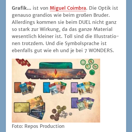
Gra­fik...
ist von
Miguel Coim­bra
. Die Optik ist
genau­so gran­di­os wie beim gro­ßen Bru­der.
Aller­dings kom­men sie beim DUEL nicht ganz
so stark zur Wir­kung, da das gan­ze Mate­ri­al
wesent­lich klei­ner ist. Toll sind die Illus­tra­tio­
nen trotz­dem. Und die Sym­bol­spra­che ist
eben­falls gut wie eh und je bei 7 WONDERS.
Foto: Repos Production