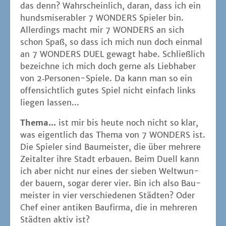
das denn? Wahr­schein­lich, dar­an, dass ich ein
hunds­mi­se­ra­bler 7 WONDERS Spie­ler bin.
Aller­dings macht mir 7 WONDERS an sich
schon Spaß, so dass ich mich nun doch ein­mal
an 7 WONDERS DUEL gewagt habe. Schließ­lich
bezeich­ne ich mich doch ger­ne als Lieb­ha­ber
von 2‑Per­so­nen-Spie­le. Da kann man so ein
offen­sicht­lich gutes Spiel nicht ein­fach links
lie­gen lassen...
The­ma...
ist mir bis heu­te noch nicht so klar,
was eigent­lich das The­ma von 7 WONDERS ist.
Die Spie­ler sind Bau­meis­ter, die über meh­re­re
Zeit­al­ter ihre Stadt erbau­en. Beim Duell kann
ich aber nicht nur eines der sie­ben Welt­wun­
der bau­ern, sogar derer vier. Bin ich also Bau­
meis­ter in vier ver­schie­de­nen Städ­ten? Oder
Chef einer anti­ken Bau­fir­ma, die in meh­re­ren
Städ­ten aktiv ist?