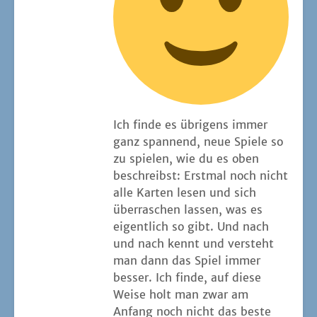
Ich fin­de es übri­gens immer
ganz span­nend, neue Spie­le so
zu spie­len, wie du es oben
beschreibst: Erst­mal noch nicht
alle Kar­ten lesen und sich
über­ra­schen las­sen, was es
eigent­lich so gibt. Und nach
und nach kennt und ver­steht
man dann das Spiel immer
bes­ser. Ich fin­de, auf die­se
Wei­se holt man zwar am
Anfang noch nicht das bes­te