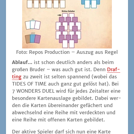
Foto: Repos Pro­duc­tion – Aus­zug aus Regel
Ablauf...
ist schon deut­lich anders als beim
gro­ßen Bru­der – was auch gut ist. Denn
Draf­
ting
zu zweit ist sel­ten span­nend (wobei das
TIDES OF TIME auch ganz gut gelöst hat). Bei
7 WONDERS DUEL wird für jedes Zeit­al­ter eine
beson­de­re Kar­ten­aus­la­ge gebil­det. Dabei wer­
den die Kar­ten über­ein­an­der gefä­chert und
abwech­selnd eine Rei­he mit ver­deck­ten und
eine Rei­he mit offe­nen Kar­ten gebildet.
Der akti­ve Spie­ler darf sich nun eine Kar­te