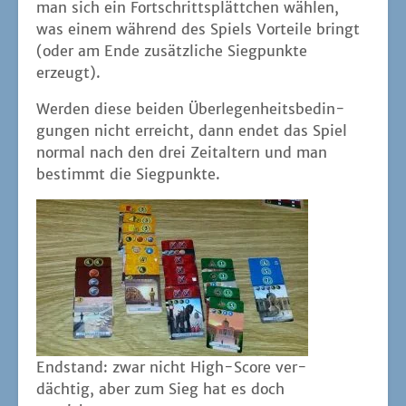
man sich ein Fort­schritts­plätt­chen wäh­len,
was einem wäh­rend des Spiels Vor­tei­le bringt
(oder am Ende zusätz­li­che Sieg­punk­te
erzeugt).
Wer­den die­se bei­den Über­le­gen­heits­be­din­
gun­gen nicht erreicht, dann endet das Spiel
nor­mal nach den drei Zeit­al­tern und man
bestimmt die Siegpunkte.
End­stand: zwar nicht High-Score ver­
däch­tig, aber zum Sieg hat es doch