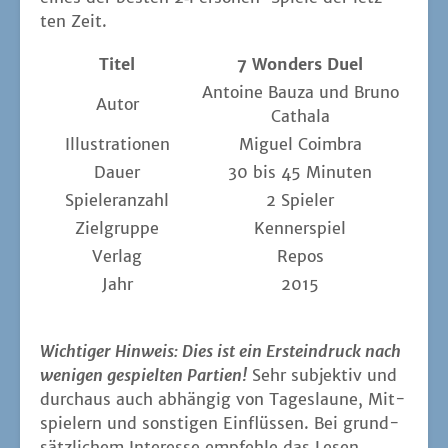
ten Zeit.
Titel
7 Won­ders Duel
Antoine Bau­za und Bru­no
Autor
Cathala
Illus­tra­tio­nen
Miguel Coim­bra
Dau­er
30 bis 45 Minuten
Spie­ler­an­zahl
2 Spie­ler
Ziel­grup­pe
Ken­ner­spiel
Ver­lag
Repos
Jahr
2015
Wich­ti­ger Hin­weis: Dies ist ein Erst­ein­druck nach
weni­gen gespiel­ten Par­tien!
Sehr sub­jek­tiv und
durch­aus auch abhän­gig von Tages­lau­ne, Mit­
spie­lern und sons­ti­gen Ein­flüs­sen. Bei grund­
sätz­li­chem Inter­es­se emp­feh­le das Lesen