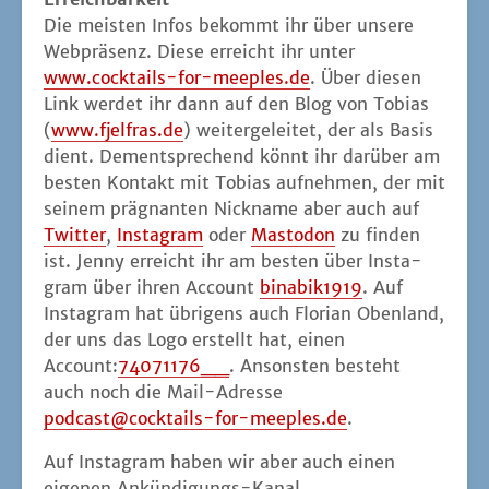
Die meis­ten Infos bekommt ihr über unse­re
Web­prä­senz. Die­se erreicht ihr unter
www.cocktails-for-meeples.de
. Über die­sen
Link wer­det ihr dann auf den Blog von Tobi­as
(
www.fjelfras.de
) wei­ter­ge­lei­tet, der als Basis
dient. Dem­entspre­chend könnt ihr dar­über am
bes­ten Kon­takt mit Tobi­as auf­neh­men, der mit
sei­nem prä­gnan­ten Nick­na­me aber auch auf
Twit­ter
,
Insta­gram
oder
Mast­o­don
zu fin­den
ist. Jen­ny erreicht ihr am bes­ten über Insta­
gram über ihren Account
binabik1919
. Auf
Insta­gram hat übri­gens auch Flo­ri­an Oben­land,
der uns das Logo erstellt hat, einen
Account:
74071176__
. Ansons­ten besteht
auch noch die Mail-Adres­se
podcast@cocktails-for-meeples.de
.
Auf Insta­gram haben wir aber auch einen
eige­nen Ankün­di­gungs-Kanal