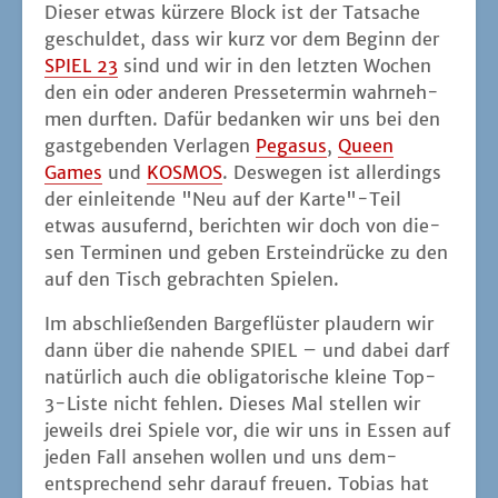
Die­ser etwas kür­ze­re Block ist der Tat­sa­che
geschul­det, dass wir kurz vor dem Beginn der
SPIEL 23
sind und wir in den letz­ten Wochen
den ein oder ande­ren Pres­se­ter­min wahr­neh­
men durf­ten. Dafür bedan­ken wir uns bei den
gast­ge­ben­den Ver­la­gen
Pega­sus
,
Queen
Games
und
KOSMOS
. Des­we­gen ist aller­dings
der ein­lei­ten­de "Neu auf der Karte"-Teil
etwas aus­ufernd, berich­ten wir doch von die­
sen Ter­mi­nen und geben Erst­ein­drü­cke zu den
auf den Tisch gebrach­ten Spielen.
Im abschlie­ßen­den Bar­ge­flüs­ter plau­dern wir
dann über die nahen­de SPIEL – und dabei darf
natür­lich auch die obli­ga­to­ri­sche klei­ne Top-
3-Lis­te nicht feh­len. Die­ses Mal stel­len wir
jeweils drei Spie­le vor, die wir uns in Essen auf
jeden Fall anse­hen wol­len und uns dem­
entspre­chend sehr dar­auf freu­en. Tobi­as hat