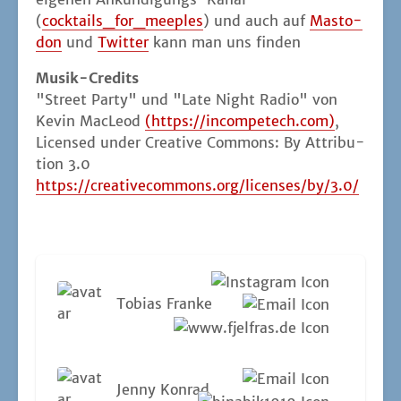
(
cocktails_for_meeples
) und auch auf
Mast­o­
don
und
Twit­ter
kann man uns finden
Musik-Cre­dits
"Street Par­ty" und "Late Night Radio" von
Kevin MacLeod
(https://incompetech.com)
,
Licen­sed under Crea­ti­ve Com­mons: By Attri­bu­
ti­on 3.0
https://creativecommons.org/licenses/by/3.0/
Tobi­as Franke
Jen­ny Konrad