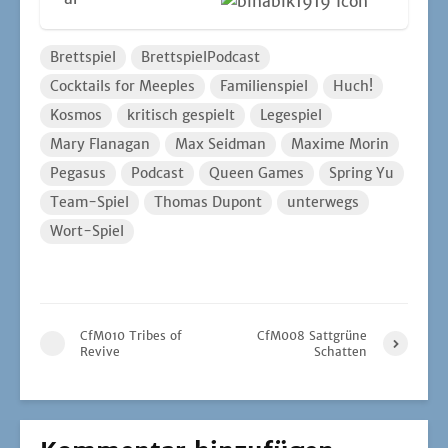
Brettspiel
BrettspielPodcast
Cocktails for Meeples
Familienspiel
Huch!
Kosmos
kritisch gespielt
Legespiel
Mary Flanagan
Max Seidman
Maxime Morin
Pegasus
Podcast
Queen Games
Spring Yu
Team-Spiel
Thomas Dupont
unterwegs
Wort-Spiel
CfM010 Tribes of
CfM008 Sattgrüne
Revive
Schatten