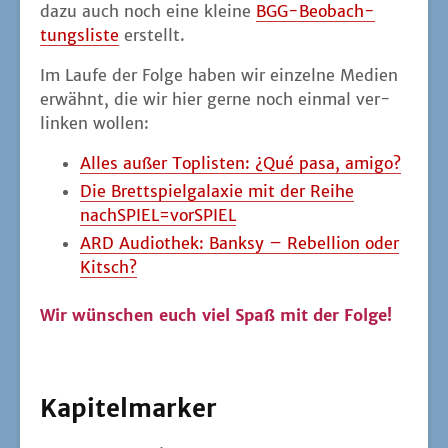
dazu auch noch eine klei­ne
BGG-Beob­ach­
tungs­lis­te
erstellt.
Im Lau­fe der Fol­ge haben wir ein­zel­ne Medi­en
erwähnt, die wir hier ger­ne noch ein­mal ver­
lin­ken wollen:
Alles außer Top­lis­ten: ¿Qué pasa, amigo?
Die Brett­spiel­ga­la­xie mit der Rei­he
nachSPIEL=vorSPIEL
ARD Audio­thek: Bank­sy – Rebel­li­on oder
Kitsch?
Wir wün­schen euch viel Spaß mit der Folge!
Kapitelmarker