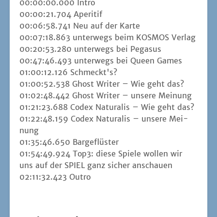
00:00:00.000 Intro
00:00:21.704 Ape­ri­tif
00:06:58.741 Neu auf der Kar­te
00:07:18.863 unter­wegs beim KOSMOS Ver­lag
00:20:53.280 unter­wegs bei Pega­sus
00:47:46.493 unter­wegs bei Queen Games
01:00:12.126 Schmeckt's?
01:00:52.538 Ghost Wri­ter – Wie geht das?
01:02:48.442 Ghost Wri­ter – unse­re Mei­nung
01:21:23.688 Codex Natu­ra­lis – Wie geht das?
01:22:48.159 Codex Natu­ra­lis – unse­re Mei­
nung
01:35:46.650 Bar­ge­flüs­ter
01:54:49.924 Top3: die­se Spie­le wol­len wir
uns auf der SPIEL ganz sicher anschau­en
02:11:32.423 Out­ro