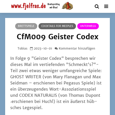
BRETTSPIELE
COCKTAILS FOR MEEPLES
UNTERWEGS
CfM009 Geister Codex
Tobias
2023-10-01
Kommentar hinzufügen
In Fol­ge 9 "Geis­ter Codex" bespre­chen wir
die­ses Mal im ver­tie­fen­den "Schmeckt's?"-
Teil zwei etwas weni­ger umfang­rei­che Spie­le:
GHOST WRITER (von Mary Fla­na­gan und Max
Seid­man – erschie­nen bei Pega­sus Spie­le) ist
ein über­zeu­gen­des Wort-Asso­zia­ti­ons­spiel
und CODEX NATURALIS (von Tho­mas Dupont
‑erschie­nen bei Huch!) ist ein äußerst hüb­
sches Legespiel.