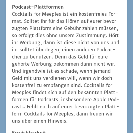
Pod­cast-Platt­for­men
Cock­tails for Mee­ples ist ein kos­ten­frei­es For­
mat. Soll­tet ihr für das Hören auf eurer bevor­
zug­ten Platt­form eine Gebühr zah­len müs­sen,
so erfolgt dies ohne unse­re Zustim­mung. Hört
ihr Wer­bung, dann ist die­se nicht von uns und
ihr soll­tet über­le­gen, einen ande­ren Pod­cat­
cher zu benut­zen. Denn das Geld für eure
gehör­te Wer­bung bekom­men dann nicht wir.
Und irgend­wie ist es scha­de, wenn jemand
Geld mit uns ver­die­nen will, wenn wir doch
kos­ten­frei zu emp­fan­gen sind. Cock­tails for
Mee­ples fin­det sich auf den bekann­ten Platt­
for­men für Pod­casts, ins­be­son­de­re Apple Pod­
casts. Fehlt euch auf eurer bevor­zug­ten Platt­
form Cock­tails for Mee­ples, dann freu­en wir
uns über einen Hinweis.
Erreich­bar­keit