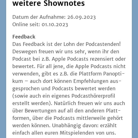
weitere
Shownotes
Datum der Auf­nah­me: 26.09.2023
Online seit: 01.10.2023
Feed­back
Das Feed­back ist der Lohn der Pod­cas­ten­den!
Des­we­gen freu­en wir uns sehr, wenn ihr den
Pod­cast bei z.B. Apple Pod­casts rezen­siert oder
bewer­tet. Für all jene, die Apple Pod­casts nicht
ver­wen­den, gibt es z.B. die Platt­form Pan­op­ti­
kum – auch dort kön­nen Emp­feh­lun­gen aus­
ge­spro­chen und Pod­casts bewer­tet wer­den
(sowie auch ein eige­nes Pod­cast­hö­rer­pro­fil
erstellt wer­den). Natür­lich freu­en wir uns auch
über Bewer­tun­gen auf all den ande­ren Platt­
for­men, über die Pod­casts mitt­ler­wei­le gehört
wer­den kön­nen. Unab­hän­gig davon: erzählt
ein­fach allen euren Mit­spie­len­den von uns.