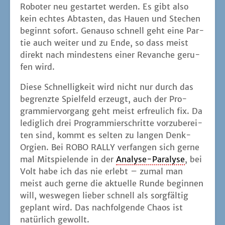
Robo­ter neu gestar­tet wer­den. Es gibt also
kein ech­tes Abtas­ten, das Hau­en und Ste­chen
beginnt sofort. Genau­so schnell geht eine Par­
tie auch wei­ter und zu Ende, so dass meist
direkt nach min­des­tens einer Revan­che geru­
fen wird.
Die­se Schnel­lig­keit wird nicht nur durch das
begrenz­te Spiel­feld erzeugt, auch der Pro­
gram­mier­vor­gang geht meist erfreu­lich fix. Da
ledig­lich drei Pro­gram­mier­schrit­te vor­zu­be­rei­
ten sind, kommt es sel­ten zu lan­gen Denk-
Orgi­en. Bei ROBO RALLY ver­fan­gen sich ger­ne
mal Mit­spie­len­de in der
Ana­ly­se-Para­ly­se
, bei
Volt habe ich das nie erlebt – zumal man
meist auch ger­ne die aktu­el­le Run­de begin­nen
will, wes­we­gen lie­ber schnell als sorg­fäl­tig
geplant wird. Das nach­fol­gen­de Cha­os ist
natür­lich gewollt.