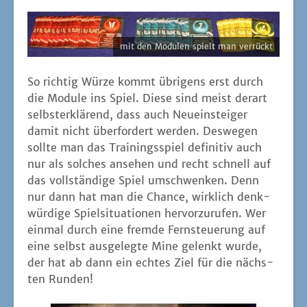
mit den Modu­len spielt man verrückt
So rich­tig Wür­ze kommt übri­gens erst durch
die Modu­le ins Spiel. Die­se sind meist der­art
selbst­er­klä­rend, dass auch Neu­ein­stei­ger
damit nicht über­for­dert wer­den. Des­we­gen
soll­te man das Trai­nings­spiel defi­ni­tiv auch
nur als sol­ches anse­hen und recht schnell auf
das voll­stän­di­ge Spiel umschwen­ken. Denn
nur dann hat man die Chan­ce, wirk­lich denk­
wür­di­ge Spiel­si­tua­tio­nen her­vor­zu­ru­fen. Wer
ein­mal durch eine frem­de Fern­steue­rung auf
eine selbst aus­ge­leg­te Mine gelenkt wur­de,
der hat ab dann ein ech­tes Ziel für die nächs­
ten Runden!