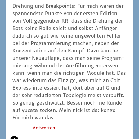
Dre­hung und Break­points: Für mich waren der
span­nends­te Punk­te von der ers­ten Edi­ti­on
von Volt gegen­über RR, dass die Dre­hung der
Bots kei­ne Rol­le spielt und selbst Anfän­ger
dadurch so gut wie kei­ne unge­woll­ten Feh­ler
bei der Pro­gram­mie­rung machen, neben der
Kon­zen­tra­ti­on auf den Kampf. Dazu kam bei
unse­rer Neu­auf­la­ge, dass man sei­ne Pro­gram­
mie­rung wäh­rend der Aus­füh­rung anpas­sen
kann, wenn man die rich­ti­gen Modu­le hat. Das
war wie­der­um das Ein­zi­ge, was mich an Colt
Express inter­es­siert hat, dort aber auf Grund
der sehr redu­zier­ten Topo­lo­gie meist verpufft.
So genug geschwätzt. Bes­ser noch 'ne Run­de
auf yuca­ta zocken. Mein nick ist da: kongo
Für mich war das
Antworten