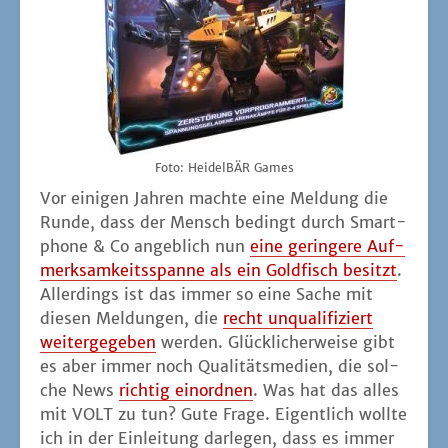
Foto: Hei­del­BÄR Games
Vor eini­gen Jah­ren mach­te eine Mel­dung die
Run­de, dass der Mensch bedingt durch Smart­
phone & Co angeb­lich nun
eine gerin­ge­re Auf­
merk­sam­keits­span­ne als ein Gold­fisch besitzt
.
Aller­dings ist das immer so eine Sache mit
die­sen Mel­dun­gen, die
recht unqua­li­fi­ziert
wei­ter­ge­ge­ben
wer­den. Glück­li­cher­wei­se gibt
es aber immer noch Qua­li­täts­me­di­en, die sol­
che News
rich­tig ein­ord­nen
. Was hat das alles
mit VOLT zu tun? Gute Fra­ge. Eigent­lich woll­te
ich in der Ein­lei­tung dar­le­gen, dass es immer