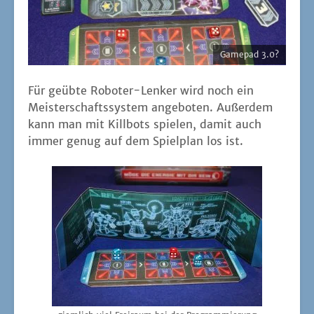
Game­pad 3.0?
Für geüb­te Robo­ter-Len­ker wird noch ein
Meis­ter­schafts­sys­tem ange­bo­ten. Außer­dem
kann man mit Kill­bots spie­len, damit auch
immer genug auf dem Spiel­plan los ist.