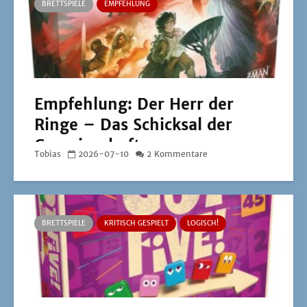
BRETTSPIELE
EMPFEHLUNG
Empfehlung: Der Herr der
Ringe – Das Schicksal der
Gemeinschaft
Tobias
2026-07-10
2 Kommentare
BRETTSPIELE
KRITISCH GESPIELT
LOGISCH!