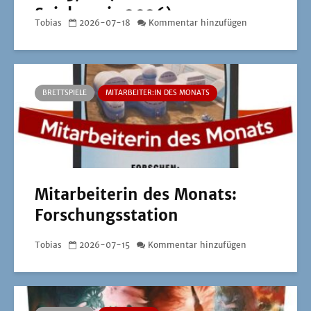
Spielepreis 2026)
Tobias
2026-07-18
Kommentar hinzufügen
BRETTSPIELE
MITARBEITER:IN DES MONATS
Mitarbeiterin des Monats:
Forschungsstation
Tobias
2026-07-15
Kommentar hinzufügen