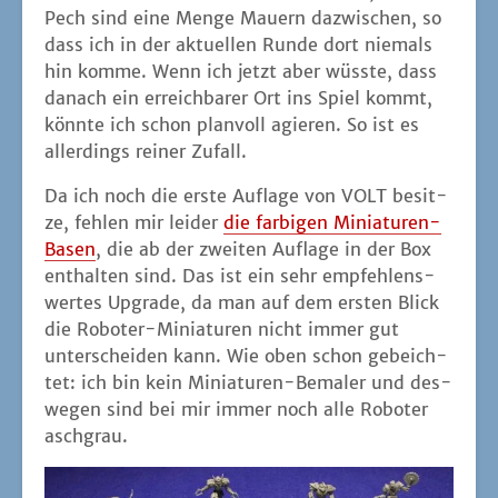
Pech sind eine Men­ge Mau­ern dazwi­schen, so
dass ich in der aktu­el­len Run­de dort nie­mals
hin kom­me. Wenn ich jetzt aber wüss­te, dass
danach ein erreich­ba­rer Ort ins Spiel kommt,
könn­te ich schon plan­voll agie­ren. So ist es
aller­dings rei­ner Zufall.
Da ich noch die ers­te Auf­la­ge von VOLT besit­
ze, feh­len mir lei­der
die far­bi­gen Minia­tu­ren-
Basen
, die ab der zwei­ten Auf­la­ge in der Box
ent­hal­ten sind. Das ist ein sehr emp­feh­lens­
wer­tes Upgrade, da man auf dem ers­ten Blick
die Robo­ter-Minia­tu­ren nicht immer gut
unter­schei­den kann. Wie oben schon gebeich­
tet: ich bin kein Minia­tu­ren-Bema­ler und des­
we­gen sind bei mir immer noch alle Robo­ter
aschgrau.