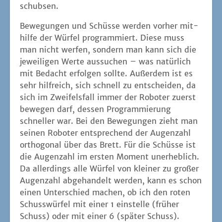
schubsen.
Bewe­gun­gen und Schüs­se wer­den vor­her mit­
hil­fe der Wür­fel pro­gram­miert. Die­se muss
man nicht wer­fen, son­dern man kann sich die
jewei­li­gen Wer­te aus­su­chen – was natür­lich
mit Bedacht erfol­gen soll­te. Außer­dem ist es
sehr hilf­reich, sich schnell zu ent­schei­den, da
sich im Zwei­fels­fall immer der Robo­ter zuerst
bewe­gen darf, des­sen Pro­gram­mie­rung
schnel­ler war. Bei den Bewe­gun­gen zieht man
sei­nen Robo­ter ent­spre­chend der Augen­zahl
ortho­go­nal über das Brett. Für die Schüs­se ist
die Augen­zahl im ers­ten Moment uner­heb­lich.
Da aller­dings alle Wür­fel von klei­ner zu gro­ßer
Augen­zahl abge­han­delt wer­den, kann es schon
einen Unter­schied machen, ob ich den roten
Schuss­wür­fel mit einer 1 ein­stel­le (frü­her
Schuss) oder mit einer 6 (spä­ter Schuss).