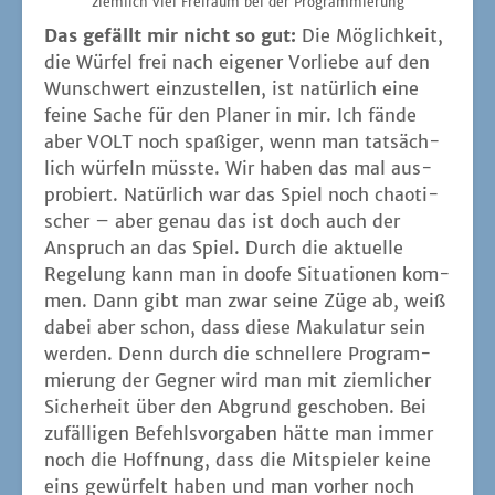
ziem­lich viel Frei­raum bei der Programmierung
Das gefällt mir nicht so gut:
Die Mög­lich­keit,
die Wür­fel frei nach eige­ner Vor­lie­be auf den
Wunschwert ein­zu­stel­len, ist natür­lich eine
fei­ne Sache für den Pla­ner in mir. Ich fän­de
aber VOLT noch spa­ßi­ger, wenn man tat­säch­
lich wür­feln müss­te. Wir haben das mal aus­
pro­biert. Natür­lich war das Spiel noch chao­ti­
scher – aber genau das ist doch auch der
Anspruch an das Spiel. Durch die aktu­el­le
Rege­lung kann man in doo­fe Situa­tio­nen kom­
men. Dann gibt man zwar sei­ne Züge ab, weiß
dabei aber schon, dass die­se Maku­la­tur sein
wer­den. Denn durch die schnel­le­re Pro­gram­
mie­rung der Geg­ner wird man mit ziem­li­cher
Sicher­heit über den Abgrund gescho­ben. Bei
zufäl­li­gen Befehls­vor­ga­ben hät­te man immer
noch die Hoff­nung, dass die Mit­spie­ler kei­ne
eins gewür­felt haben und man vor­her noch