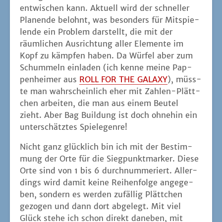
ent­wi­schen kann. Aktu­ell wird der schnel­ler
Pla­nen­de belohnt, was beson­ders für Mit­spie­
len­de ein Pro­blem dar­stellt, die mit der
räum­li­chen Aus­rich­tung aller Ele­men­te im
Kopf zu kämp­fen haben. Da Wür­fel aber zum
Schum­meln ein­la­den (ich ken­ne mei­ne Pap­
pen­hei­mer aus
ROLL FOR THE GALAXY
), müss­
te man wahr­schein­lich eher mit Zah­len-Plätt­
chen arbei­ten, die man aus einem Beu­tel
zieht. Aber Bag Buil­dung ist doch ohne­hin ein
unter­schätz­tes Spielegenre!
Nicht ganz glück­lich bin ich mit der Bestim­
mung der Orte für die Sieg­punkt­mar­ker. Die­se
Orte sind von 1 bis 6 durch­num­me­riert. Aller­
dings wird damit kei­ne Rei­hen­fol­ge ange­ge­
ben, son­dern es wer­den zufäl­lig Plätt­chen
gezo­gen und dann dort abge­legt. Mit viel
Glück ste­he ich schon direkt dane­ben, mit