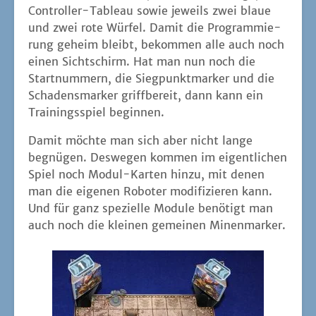
Con­trol­ler-Tableau sowie jeweils zwei blaue
und zwei rote Wür­fel. Damit die Pro­gram­mie­
rung geheim bleibt, bekom­men alle auch noch
einen Sicht­schirm. Hat man nun noch die
Start­num­mern, die Sieg­punkt­mar­ker und die
Scha­dens­mar­ker griff­be­reit, dann kann ein
Trai­nings­spiel beginnen.
Damit möch­te man sich aber nicht lan­ge
begnü­gen. Des­we­gen kom­men im eigent­li­chen
Spiel noch Modul-Kar­ten hin­zu, mit denen
man die eige­nen Robo­ter modi­fi­zie­ren kann.
Und für ganz spe­zi­el­le Modu­le benö­tigt man
auch noch die klei­nen gemei­nen Minenmarker.