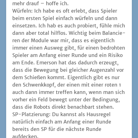
mehr drauf – hof­fe ich.
Wür­feln: Ich habe es oft erlebt, dass Spie­ler
beim ers­ten Spiel ein­fach wür­feln und dann
ein­set­zen. Ich hab es auch pro­biert, füh­le mich
dann aber total hilf­los. Wich­tig beim Balan­cie­
ren der Modu­le war mir, dass es eigent­lich
immer einen Aus­weg gibt, für einen bedroh­ten
Spie­ler am Anfang einer Run­de und ein Risi­ko
am Ende. Emer­son hat das dadurch erzeugt,
dass die Bewe­gung bei glei­cher Augen­zahl vor
dem Schie­ßen kommt. Eigent­lich gibt es nur
den Schwenk­kopf, der einen mit einer roten 1
auch dann immer tref­fen kann, wenn man sich
vor­her ein Feld bewegt unter der Bedin­gung,
dass die Robots direkt benach­bart stehen.
SP-Plat­zie­rung: Du kannst als Haus­re­gel
natür­lich ein­fach am Anfang einer Run­de
bereits den SP für die nächs­te Run­de
aufdecken.