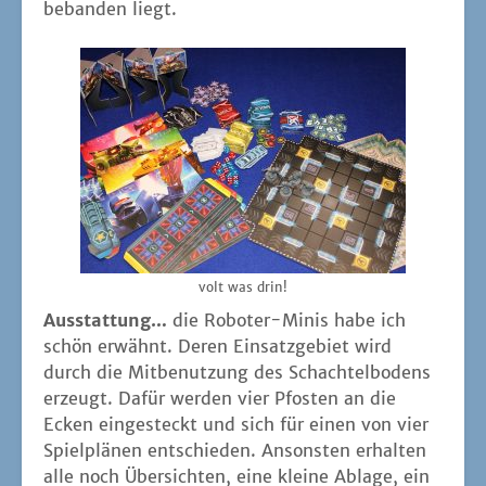
be­ban­den liegt.
volt was drin!
Aus­stat­tung…
die Robo­ter-Minis habe ich
schön erwähnt. Deren Ein­satz­ge­biet wird
durch die Mit­be­nut­zung des Schach­tel­bo­dens
erzeugt. Dafür wer­den vier Pfos­ten an die
Ecken ein­ge­steckt und sich für einen von vier
Spiel­plä­nen ent­schie­den. Ansons­ten erhal­ten
alle noch Über­sich­ten, eine klei­ne Abla­ge, ein