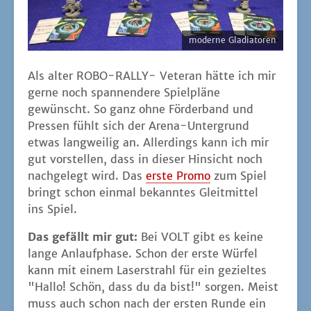
moder­ne Gladiatoren
Als alter ROBO-RALLY- Vete­ran hät­te ich mir
ger­ne noch span­nen­de­re Spiel­plä­ne
gewünscht. So ganz ohne För­der­band und
Pres­sen fühlt sich der Are­na-Unter­grund
etwas lang­wei­lig an. Aller­dings kann ich mir
gut vor­stel­len, dass in die­ser Hin­sicht noch
nach­ge­legt wird. Das
ers­te Pro­mo
zum Spiel
bringt schon ein­mal bekann­tes Gleit­mit­tel
ins Spiel.
Das gefällt mir gut:
Bei VOLT gibt es kei­ne
lan­ge Anlauf­pha­se. Schon der ers­te Wür­fel
kann mit einem Laser­strahl für ein geziel­tes
"Hal­lo! Schön, dass du da bist!" sor­gen. Meist
muss auch schon nach der ers­ten Run­de ein