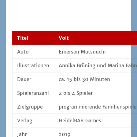
Titel
Volt
Autor
Emer­son Matsuuchi
Illus­tra­tio­nen
Anni­ka Brü­ning und Mari­na Fah
Dau­er
ca. 15 bis 30 Minuten
Spie­ler­an­zahl
2 bis 4 Spieler
Ziel­grup­pe
pro­gram­mie­ren­de Familienspiele
Ver­lag
Hei­del­BÄR Games
Jahr
2019