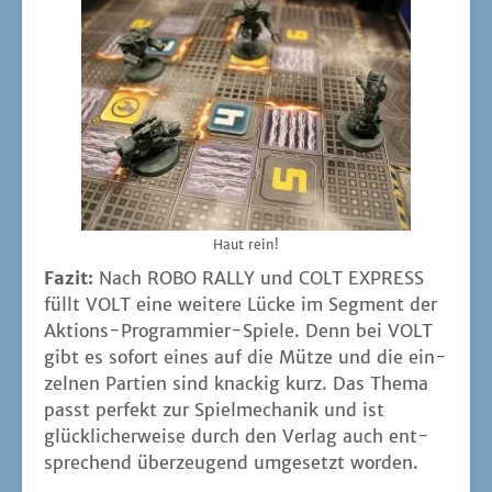
Haut rein!
Fazit:
Nach ROBO RALLY und COLT EXPRESS
füllt VOLT eine wei­te­re Lücke im Seg­ment der
Akti­ons-Pro­gram­mier-Spie­le. Denn bei VOLT
gibt es sofort eines auf die Müt­ze und die ein­
zel­nen Par­tien sind kna­ckig kurz. Das The­ma
passt per­fekt zur Spiel­me­cha­nik und ist
glück­li­cher­wei­se durch den Ver­lag auch ent­
spre­chend über­zeu­gend umge­setzt worden.