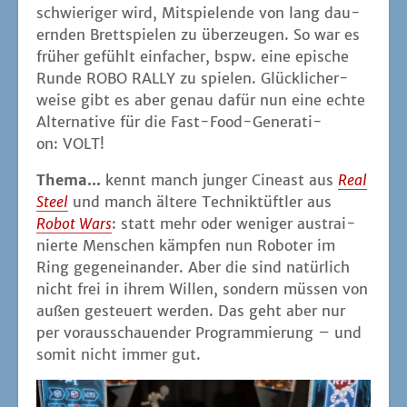
schwie­ri­ger wird, Mit­spie­len­de von lang dau­
ern­den Brett­spie­len zu über­zeu­gen. So war es
frü­her gefühlt ein­fa­cher, bspw. eine epi­sche
Run­de ROBO RALLY zu spie­len. Glück­li­cher­
wei­se gibt es aber genau dafür nun eine ech­te
Alter­na­ti­ve für die Fast-Food-Gene­ra­ti­
on: VOLT!
The­ma...
kennt manch jun­ger Cine­ast aus
Real
Steel
und manch älte­re Tech­nik­tüft­ler aus
Robot Wars
: statt mehr oder weni­ger aus­trai­
nier­te Men­schen kämp­fen nun Robo­ter im
Ring gegen­ein­an­der. Aber die sind natür­lich
nicht frei in ihrem Wil­len, son­dern müs­sen von
außen gesteu­ert wer­den. Das geht aber nur
per vor­aus­schau­en­der Pro­gram­mie­rung – und
somit nicht immer gut.