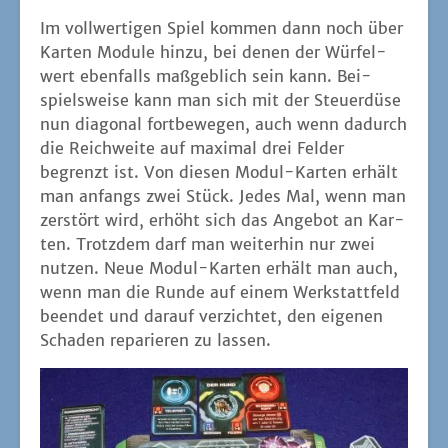
Im voll­wer­ti­gen Spiel kom­men dann noch über
Kar­ten Modu­le hin­zu, bei denen der Wür­fel­
wert eben­falls maß­geb­lich sein kann. Bei­
spiels­wei­se kann man sich mit der Steu­er­dü­se
nun dia­go­nal fort­be­we­gen, auch wenn dadurch
die Reich­wei­te auf maxi­mal drei Fel­der
begrenzt ist. Von die­sen Modul-Kar­ten erhält
man anfangs zwei Stück. Jedes Mal, wenn man
zer­stört wird, erhöht sich das Ange­bot an Kar­
ten. Trotz­dem darf man wei­ter­hin nur zwei
nut­zen. Neue Modul-Kar­ten erhält man auch,
wenn man die Run­de auf einem Werk­statt­feld
been­det und dar­auf ver­zich­tet, den eige­nen
Scha­den repa­rie­ren zu lassen.