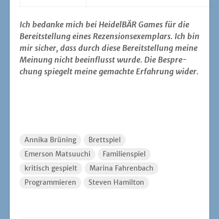
Ich bedan­ke mich bei Hei­del­BÄR Games für die
Bereit­stel­lung eines Rezen­si­ons­exem­plars. Ich bin
mir sicher, dass durch die­se Bereit­stel­lung mei­ne
Mei­nung nicht beein­flusst wur­de. Die Bespre­
chung spie­gelt mei­ne gemach­te Erfah­rung wider.
Annika Brüning
Brettspiel
Emerson Matsuuchi
Familienspiel
kritisch gespielt
Marina Fahrenbach
Programmieren
Steven Hamilton