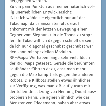
der­ge­ge­ben werden.
Zu ein paar Punk­ten aus mei­ner natür­lich völ­
lig uner­heb­li­chen Entwicklersicht:
INI 1: Ich wäh­le sie eigent­lich nur auf der
Toki­o­map, da es ansons­ten oft dar­auf
ankommt mit der letz­ten Bewe­gung einen
Geg­ner vom Sieg­punkt in die Ton­ne zu stop­
fen. In Tokio will ich dage­gen schnell da sein,
da ich nur dia­go­nal geschubst geschubst wer­
den kann mit spe­zi­el­len Modulen.
RR-Maps: Wir haben lan­ge sehr vie­le Ideen
der RR-Maps getes­tet. Gera­de die berühm­ten
Lauf­bän­der führ­ten dazu, dass man mehr
gegen die Map kämpft als gegen die ande­ren
Robots. Die Kill­bots stel­len etwas ähn­li­ches
zur Ver­fü­gung, was man z.B. auf yuca­ta mit
der tol­len Umset­zung von Hen­ning Dudat aus­
pro­bie­ren kann. Sie agie­ren ähn­lich wie das
Mons­ter von Frie­de­mann, haben aber etwas