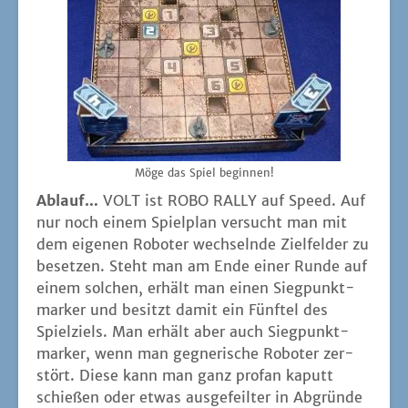
Möge das Spiel beginnen!
Ablauf…
VOLT ist ROBO RALLY auf Speed. Auf
nur noch einem Spiel­plan ver­sucht man mit
dem eige­nen Robo­ter wech­seln­de Ziel­fel­der zu
beset­zen. Steht man am Ende einer Run­de auf
einem sol­chen, erhält man einen Sieg­punkt­
mar­ker und besitzt damit ein Fünf­tel des
Spiel­ziels. Man erhält aber auch Sieg­punkt­
mar­ker, wenn man geg­ne­ri­sche Robo­ter zer­
stört. Die­se kann man ganz pro­fan kaputt
schie­ßen oder etwas aus­ge­feil­ter in Abgrün­de