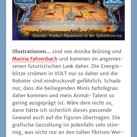
Skan­dal: Pro­duct Pla­ce­ment in der Spielebranche
Illus­tra­tio­nen…
sind von Anni­ka Brü­ning und
Mari­na Fah­ren­bach
und kom­men im ange­mes­
se­nen futu­ris­ti­schen Look daher. Die Ener­gie­
blit­ze strö­men in VOLT nur so daher und die
Robo­ter sind ein­drucks­voll gefähr­lich. Scha­de
nur, dass die bei­lie­gen­den Minis farb­rik­grau
daher kom­men und mein Anmal-Talent so
gering aus­ge­prägt ist. Wäre dem nicht so,
dann hät­te ich sicher­lich die­ses pas­sen­de
Gewand auch auf die Figu­ren über­tra­gen. Die
gra­fi­sche Gestal­tung ist jeden­falls sehr stim­
mig, was nicht nur an den tol­len fik­ti­ven Wer­