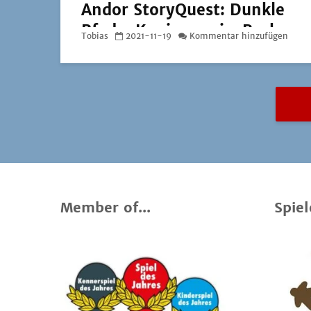
Andor StoryQuest: Dunkle
Pfade, Kneipenquiz: Back
Tobias
2021-11-19
Kommentar hinzufügen
to School und Würfelland
Europa
Member of...
Spiel