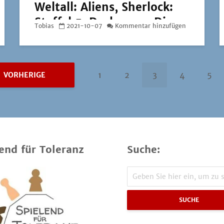
Weltall: Aliens, Sherlock:
Staffel 5, Deckscape: Die
Tobias
2021-10-07
Kommentar hinzufügen
Pirateninsel und Exit: Die
Entführung in Fortune City
1
2
3
4
5
VORHERIGE
end für Toleranz
Suche:
SUCHE