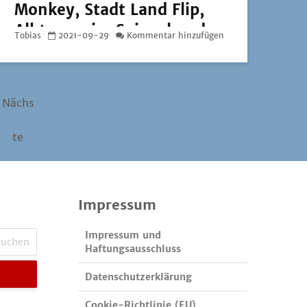
Monkey, Stadt Land Flip,
Albtraum im Spiegel und
Tobias
2021-09-29
Kommentar hinzufügen
Die Akte Gloom City
Nächs
te
Impressum
Impressum und
Haftungsausschluss
Datenschutzerklärung
Cookie-Richtlinie (EU)