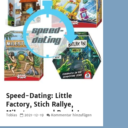
Speed-Dating: Little
Factory, Stich Rallye,
Milestones und Break In –
Tobias
2021-12-19
Kommentar hinzufügen
Area 51