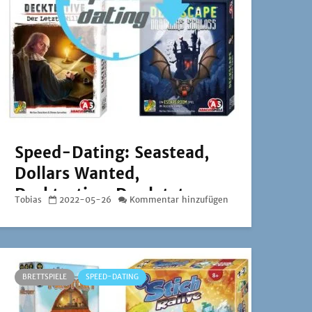
Speed-Dating: Seastead,
Dollars Wanted,
Decktective: Der letzte
Tobias
2022-05-26
Kommentar hinzufügen
Wille und Deckscape:
Draculas Schloss
BRETTSPIELE
SPEED-DATING