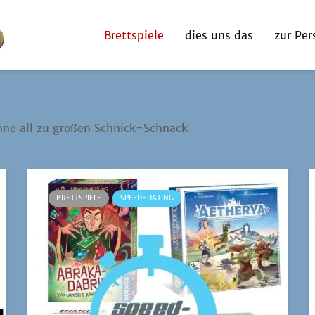
Brettspiele
dies uns das
zur Per
hne all zu gro­ßen Schnick-Schnack
BRETTSPIELE
SPEED-DATING