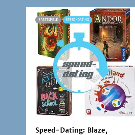
die Nüsse!
BRETTSPIELE
SPEED-DATING
Speed-Dating: Blaze,