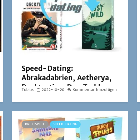
Speed-Dating:
Abrakadabrien, Aetherya,
Decktective: Den Tod kann
Tobias
2022-10-20
Kommentar hinzufügen
man nicht betrügen und
Just Wild
BRETTSPIELE
SPEED-DATING