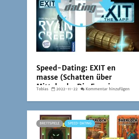
Speed-Dating: EXIT en
masse (Schatten über
Mittelerde, Die Frau im
Tobias
2022-11-22
Kommentar hinzufügen
Nebel, Der Fall des Ryan
Creed und Der Fluch
von Ophir)
BRETTSPIELE
SPEED-DATING