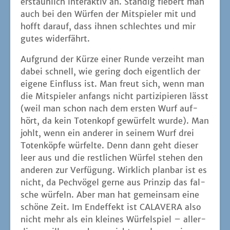
erstaun­lich inter­ak­tiv an. Stän­dig fie­bert man
auch bei den Wür­fen der Mit­spie­ler mit und
hofft dar­auf, dass ihnen schlech­tes und mir
gutes widerfährt.
Auf­grund der Kür­ze einer Run­de ver­zeiht man
dabei schnell, wie gering doch eigent­lich der
eige­ne Ein­fluss ist. Man freut sich, wenn man
die Mit­spie­ler anfangs nicht par­ti­zi­pie­ren lässt
(weil man schon nach dem ers­ten Wurf auf­
hört, da kein Toten­kopf gewür­felt wur­de). Man
johlt, wenn ein ande­rer in sei­nem Wurf drei
Toten­köp­fe wür­fel­te. Denn dann geht die­ser
leer aus und die rest­li­chen Wür­fel ste­hen den
ande­ren zur Ver­fü­gung. Wirk­lich plan­bar ist es
nicht, da Pech­vö­gel ger­ne aus Prin­zip das fal­
sche wür­feln. Aber man hat gemein­sam eine
schö­ne Zeit. Im End­ef­fekt ist CALAVERA also
nicht mehr als ein klei­nes Wür­fel­spiel – aller­