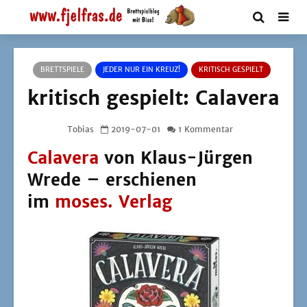
BRETTSPIELE
JEDER NUR EIN KREUZ!
KRITISCH GESPIELT
kritisch gespielt: Calavera
Tobias
2019-07-01
1 Kommentar
Calavera
von Klaus-Jürgen
Wrede – erschienen
im
moses. Verlag