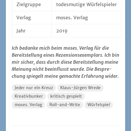
Ziel­grup­pe
todes­mu­ti­ge Würfelspieler
Ver­lag
moses. Ver­lag
Jahr
2019
Ich bedan­ke mich beim moses. Ver­lag für die
Bereit­stel­lung eines Rezen­si­ons­exem­plars. Ich bin
mir sicher, dass durch die­se Bereit­stel­lung mei­ne
Mei­nung nicht beein­flusst wur­de. Die Bespre­
chung spie­gelt mei­ne gemach­te Erfah­rung wider.
Jeder nur ein Kreuz
Klaus-Jürgen Wrede
Kreativbunker
kritisch gespielt
moses. Verlag
Roll-and-Write
Würfelspiel