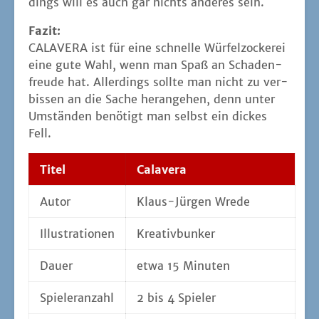
dings will es auch gar nichts ande­res sein.
Fazit:
CALAVERA ist für eine schnel­le Wür­fel­zo­cke­rei
eine gute Wahl, wenn man Spaß an Scha­den­
freu­de hat. Aller­dings soll­te man nicht zu ver­
bis­sen an die Sache her­an­ge­hen, denn unter
Umstän­den benö­tigt man selbst ein dickes
Fell.
Titel
Cala­ve­ra
Autor
Klaus-Jür­gen Wrede
Illus­tra­tio­nen
Krea­tiv­bun­ker
Dau­er
etwa 15 Minuten
Spie­ler­an­zahl
2 bis 4 Spieler