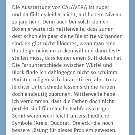
Die Aus­stat­tung von CALAVERA ist super –
und da fällt es lei­der leicht, auf hohem Niveau
zu jam­mern. Denn auch bei solch klei­nen
Boxen erwar­te ich mitt­ler­wei­le, dass zumin­
dest schon ein paar klei­ne Blei­stif­te vor­han­den
sind. Es gibt nicht blö­de­res, wenn man eine
Run­de gemein­sam zocken will und dann fest­
stel­len muss, dass kei­ner einen Stift dabei hat.
Die Farb­un­ter­schie­de zwi­schen Wür­fel und
Block fin­de ich dahin­ge­gen nicht so schlimm.
Puris­ten mögen sich dar­an stö­ren, aber trotz
leich­ter Unter­schie­de las­sen sich die Far­ben
doch ein­deu­tig zuord­nen. Mitt­ler­wei­le habe
ich ver­nom­men, dass die Far­ben doch nicht
per­fekt sind für man­che Farb­fehl­sich­ti­ge.
Somit wären wohl leicht unter­schied­li­che
Sym­bo­le (Kreis, Qua­drat, Drei­eck) die noch
bes­se­re Lösung für die­ses Pro­blem gewesen.