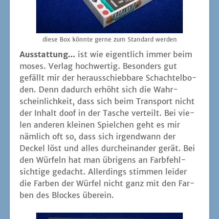
die­se Box könn­te ger­ne zum Stan­dard werden
Aus­stat­tung…
ist wie eigent­lich immer beim
moses. Ver­lag hoch­wer­tig. Beson­ders gut
gefällt mir der her­aus­schieb­ba­re Schach­tel­bo­
den. Denn dadurch erhöht sich die Wahr­
schein­lich­keit, dass sich beim Trans­port nicht
der Inhalt doof in der Tasche ver­teilt. Bei vie­
len ande­ren klei­nen Spiel­chen geht es mir
näm­lich oft so, dass sich irgend­wann der
Deckel löst und alles durch­ein­an­der gerät. Bei
den Wür­feln hat man übri­gens an Farb­fehl­
sich­ti­ge gedacht. Aller­dings stim­men lei­der
die Far­ben der Wür­fel nicht ganz mit den Far­
ben des Blo­ckes überein.