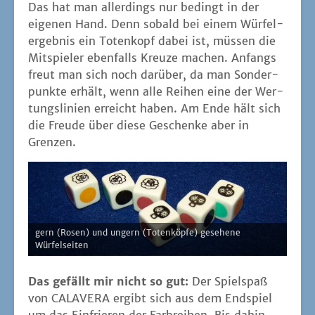
Das hat man aller­dings nur bedingt in der
eige­nen Hand. Denn sobald bei einem Wür­fel­
er­geb­nis ein Toten­kopf dabei ist, müs­sen die
Mit­spie­ler eben­falls Kreu­ze machen. Anfangs
freut man sich noch dar­über, da man Son­der­
punk­te erhält, wenn alle Rei­hen eine der Wer­
tungs­li­ni­en erreicht haben. Am Ende hält sich
die Freu­de über die­se Geschen­ke aber in
Grenzen.
gern (Rosen) und ungern (Toten­köp­fe) gese­he­ne
Würfelseiten
Das gefällt mir nicht so gut:
Der Spiel­spaß
von CALAVERA ergibt sich aus dem End­spiel