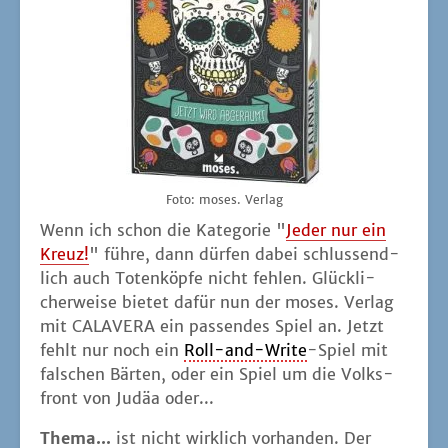
Foto: moses. Verlag
Wenn ich schon die Kate­go­rie "
Jeder nur ein
Kreuz!
" füh­re, dann dür­fen dabei schluss­end­
lich auch Toten­köp­fe nicht feh­len. Glück­li­
cher­wei­se bie­tet dafür nun der moses. Ver­lag
mit CALAVERA ein pas­sen­des Spiel an. Jetzt
fehlt nur noch ein
Roll-and-Wri­te
-Spiel mit
fal­schen Bär­ten, oder ein Spiel um die Volks­
front von Judäa oder...
The­ma...
ist nicht wirk­lich vor­han­den. Der