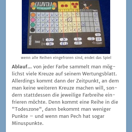
wenn alle Rei­hen ein­ge­fro­ren sind, endet das Spiel
Ablauf…
von jeder Far­be sam­melt man mög­
lichst vie­le Kreu­ze auf sei­nem Wer­tungs­blatt.
Aller­dings kommt dann der Zeit­punkt, an dem
man kei­ne wei­te­ren Kreu­ze machen will, son­
dern statt­des­sen die jewei­li­ge Farb­rei­he ein­
frie­ren möch­te. Denn kommt eine Rei­he in die
"Todes­zo­ne", dann bekommt man weni­ger
Punk­te – und wenn man Pech hat sogar
Minuspunkte.