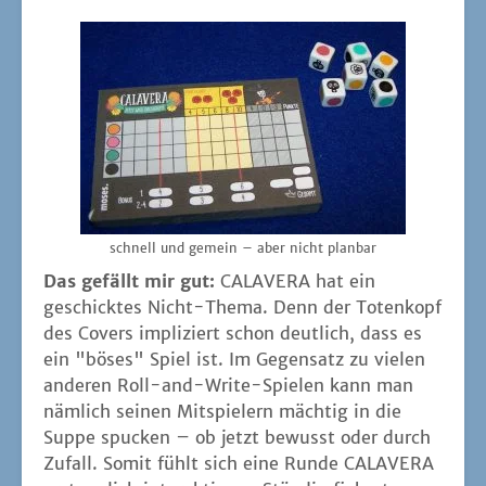
schnell und gemein – aber nicht planbar
Das gefällt mir gut:
CALAVERA hat ein
geschick­tes Nicht-The­ma. Denn der Toten­kopf
des Covers impli­ziert schon deut­lich, dass es
ein "böses" Spiel ist. Im Gegen­satz zu vie­len
ande­ren Roll-and-Wri­te-Spie­len kann man
näm­lich sei­nen Mit­spie­lern mäch­tig in die
Sup­pe spu­cken – ob jetzt bewusst oder durch
Zufall. Somit fühlt sich eine Run­de CALAVERA