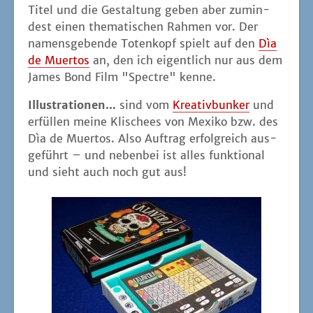
Titel und die Gestal­tung geben aber zumin­
dest einen the­ma­ti­schen Rah­men vor. Der
namens­ge­ben­de Toten­kopf spielt auf den
Dìa
de Muer­tos
an, den ich eigent­lich nur aus dem
James Bond Film "Spect­re" kenne.
Illus­tra­tio­nen…
sind vom
Krea­tiv­bun­ker
und
erfül­len mei­ne Kli­schees von Mexi­ko bzw. des
Dìa de Muer­tos. Also Auf­trag erfolg­reich aus­
ge­führt – und neben­bei ist alles funk­tio­nal
und sieht auch noch gut aus!