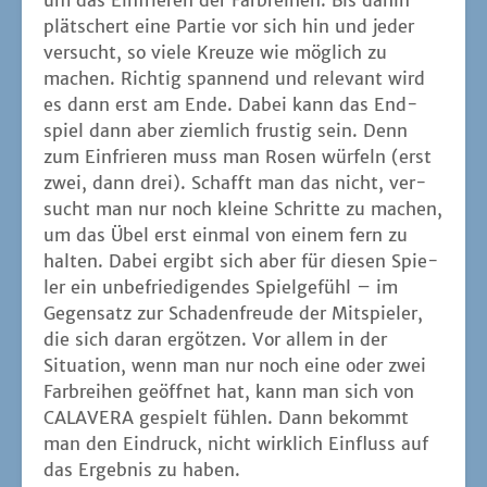
um das Ein­frie­ren der Farb­rei­hen. Bis dahin
plät­schert eine Par­tie vor sich hin und jeder
ver­sucht, so vie­le Kreu­ze wie mög­lich zu
machen. Rich­tig span­nend und rele­vant wird
es dann erst am Ende. Dabei kann das End­
spiel dann aber ziem­lich frus­tig sein. Denn
zum Ein­frie­ren muss man Rosen wür­feln (erst
zwei, dann drei). Schafft man das nicht, ver­
sucht man nur noch klei­ne Schrit­te zu machen,
um das Übel erst ein­mal von einem fern zu
hal­ten. Dabei ergibt sich aber für die­sen Spie­
ler ein unbe­frie­di­gen­des Spiel­ge­fühl – im
Gegen­satz zur Scha­den­freu­de der Mit­spie­ler,
die sich dar­an ergöt­zen. Vor allem in der
Situa­ti­on, wenn man nur noch eine oder zwei
Farb­rei­hen geöff­net hat, kann man sich von
CALAVERA gespielt füh­len. Dann bekommt
man den Ein­druck, nicht wirk­lich Ein­fluss auf
das Ergeb­nis zu haben.