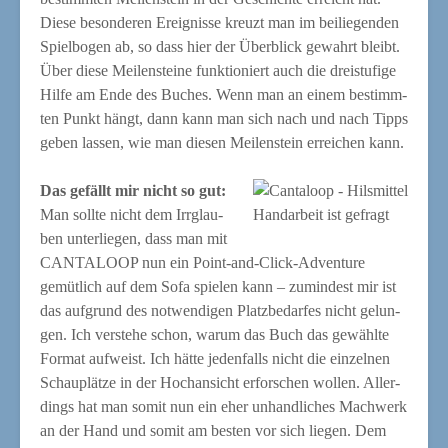
Die­se beson­de­ren Ereig­nis­se kreuzt man im bei­lie­gen­den
Spiel­bo­gen ab, so dass hier der Über­blick gewahrt bleibt.
Über die­se Mei­len­stei­ne funk­tio­niert auch die drei­stu­fi­ge
Hil­fe am Ende des Buches. Wenn man an einem bestimm­
ten Punkt hängt, dann kann man sich nach und nach Tipps
geben las­sen, wie man die­sen Mei­len­stein errei­chen kann.
Das gefällt mir nicht so gut:
Man soll­te nicht dem Irr­glau­
Hand­ar­beit ist gefragt
ben unter­lie­gen, dass man mit
CANTALOOP nun ein Point-and-Click-Adven­ture
gemüt­lich auf dem Sofa spie­len kann – zumin­dest mir ist
das auf­grund des not­wen­di­gen Platz­be­dar­fes nicht gelun­
gen. Ich ver­ste­he schon, war­um das Buch das gewähl­te
For­mat auf­weist. Ich hät­te jeden­falls nicht die ein­zel­nen
Schau­plät­ze in der Hoch­an­sicht erfor­schen wol­len. Aller­
dings hat man somit nun ein eher unhand­li­ches Mach­werk
an der Hand und somit am bes­ten vor sich lie­gen. Dem