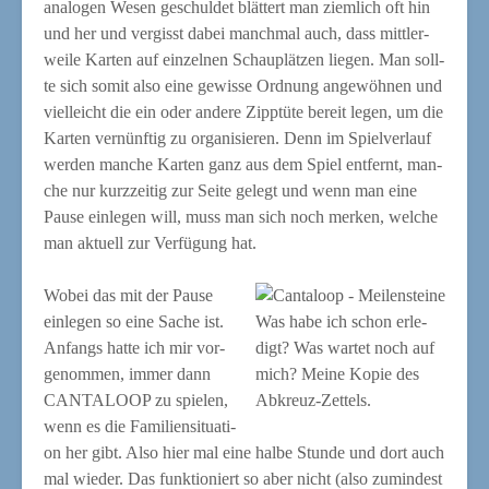
ana­lo­gen Wesen geschul­det blät­tert man ziem­lich oft hin
und her und ver­gisst dabei manch­mal auch, dass mitt­ler­
wei­le Kar­ten auf ein­zel­nen Schau­plät­zen lie­gen. Man soll­
te sich somit also eine gewis­se Ord­nung ange­wöh­nen und
viel­leicht die ein oder ande­re Zipp­tü­te bereit legen, um die
Kar­ten ver­nünf­tig zu orga­ni­sie­ren. Denn im Spiel­ver­lauf
wer­den man­che Kar­ten ganz aus dem Spiel ent­fernt, man­
che nur kurz­zei­tig zur Sei­te gelegt und wenn man eine
Pau­se ein­le­gen will, muss man sich noch mer­ken, wel­che
man aktu­ell zur Ver­fü­gung hat.
Wobei das mit der Pau­se
ein­le­gen so eine Sache ist.
Was habe ich schon erle­
Anfangs hat­te ich mir vor­
digt? Was war­tet noch auf
ge­nom­men, immer dann
mich? Mei­ne Kopie des
CANTALOOP zu spie­len,
Abkreuz-Zettels.
wenn es die Fami­li­en­si­tua­ti­
on her gibt. Also hier mal eine hal­be Stun­de und dort auch
mal wie­der. Das funk­tio­niert so aber nicht (also zumin­dest