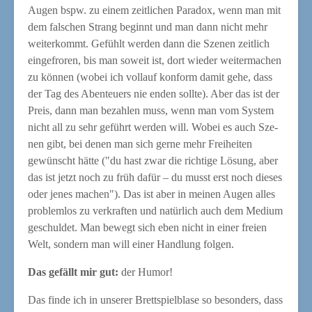
Augen bspw. zu einem zeit­li­chen Para­dox, wenn man mit
dem fal­schen Strang beginnt und man dann nicht mehr
wei­ter­kommt. Gefühlt wer­den dann die Sze­nen zeit­lich
ein­ge­fro­ren, bis man soweit ist, dort wie­der wei­ter­ma­chen
zu kön­nen (wobei ich voll­auf kon­form damit gehe, dass
der Tag des Aben­teu­ers nie enden soll­te). Aber das ist der
Preis, dann man bezah­len muss, wenn man vom Sys­tem
nicht all zu sehr geführt wer­den will. Wobei es auch Sze­
nen gibt, bei denen man sich ger­ne mehr Frei­hei­ten
gewünscht hät­te ("du hast zwar die rich­ti­ge Lösung, aber
das ist jetzt noch zu früh dafür – du musst erst noch die­ses
oder jenes machen"). Das ist aber in mei­nen Augen alles
pro­blem­los zu ver­kraf­ten und natür­lich auch dem Medi­um
geschul­det. Man bewegt sich eben nicht in einer frei­en
Welt, son­dern man will einer Hand­lung folgen.
Das gefällt mir gut:
der Humor!
Das fin­de ich in unse­rer Brett­spiel­b­la­se so beson­ders, dass