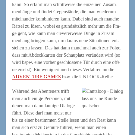
kann. So erfährt man schritt­wei­se die ein­zel­nen Zusam­
men­hän­ge und fin­det Gegen­stän­de, die man wie­der­um
mit­ein­an­der kom­bi­nie­ren kann. Dabei sind auch man­che
Rät­sel zu lösen, wobei es grund­sätz­lich mehr um die Fra­
ge geht, wie kann man cle­ver­er­wei­se Din­ge in Zusam­
men­hang brin­gen kann, um dar­aus neue Situa­tio­nen ent­
ste­hen zu las­sen. Das hat dann manch­mal auch zur Fol­ge,
dass mit Abdeck­kar­ten der Schau­platz ver­än­dert wird (so
wird bspw. eine vor­her geschlos­se­ne Tür durch eine offe­
ne ersetzt). Ein wenig erin­nert die­ses Ver­fah­ren an die
ADVENTURE GAMES
bzw. die UNLOCK-Reihe.
Wäh­rend des Aben­teu­ers trifft
man auch eini­ge Per­so­nen, mit
lass uns 'ne Run­de
denen man dann lau­ni­ge Dia­lo­ge
quatschen
führt. Die­se darf man meist nur
bis zu einer bestimm­ten Stel­le lesen und den Rest kann
man sich erst zu Gemü­te füh­ren, wenn man einen
bestimm­ten Mei­len­stein in der Geschich­te erreicht hat.