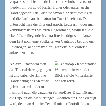
ver­packt sind. Denn in drei Taschen-Schu­bern ver­staut
wer­den uns bis zu 60 Kar­ten frü­her oder spä­ter an die
Hand gege­ben. Die Lupe ist davon die wich­tigs­te Kar­te
und die darf man sich sofort im Tuto­ri­al neh­men. Damit
unter­sucht man die Orte und spricht Leu­te an – oder man
kom­bi­niert sie mit wei­te­ren Gegen­stän­de, wofür u.a. die
eben­falls bei­lie­gen­de Inven­tar­lis­te benö­tigt wird. Außer­
dem liegt noch eine Post­kar­te von Can­ta­loop bei und ein
Spiel­bo­gen, auf dem man frei gespiel­te Mei­len­stei­ne
ankreu­zen kann.
Ablauf…
nach­dem man
das Tuto­ri­al durch­ge­gan­gen
Was wohl ein ver­tief­ter
ist und dabei die rich­ti­ge
Blick auf die Visi­ten­kar­te
Hand­ha­bung des Mate­ri­als
brin­gen wird?
gelernt hat, erkun­det man
nach und nach die ein­zel­nen Schau­plät­ze. Dazu hält man
die Lupe an die Mar­kie­run­gen, wodurch ein Code erzeugt
wird, den man dann im Text­teil mit der Rot­fo­lie lesen