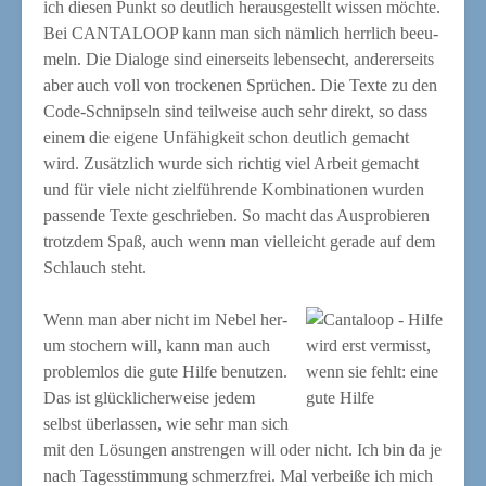
ich die­sen Punkt so deut­lich her­aus­ge­stellt wis­sen möch­te.
Bei CANTALOOP kann man sich näm­lich herr­lich beeu­
meln. Die Dia­lo­ge sind einer­seits lebens­echt, ande­rer­seits
aber auch voll von tro­cke­nen Sprü­chen. Die Tex­te zu den
Code-Schnip­seln sind teil­wei­se auch sehr direkt, so dass
einem die eige­ne Unfä­hig­keit schon deut­lich gemacht
wird. Zusätz­lich wur­de sich rich­tig viel Arbeit gemacht
und für vie­le nicht ziel­füh­ren­de Kom­bi­na­tio­nen wur­den
pas­sen­de Tex­te geschrie­ben. So macht das Aus­pro­bie­ren
trotz­dem Spaß, auch wenn man viel­leicht gera­de auf dem
Schlauch steht.
Wenn man aber nicht im Nebel her­
um sto­chern will, kann man auch
wird erst ver­misst,
pro­blem­los die gute Hil­fe benut­zen.
wenn sie fehlt: eine
Das ist glück­li­cher­wei­se jedem
gute Hilfe
selbst über­las­sen, wie sehr man sich
mit den Lösun­gen anstren­gen will oder nicht. Ich bin da je
nach Tages­stim­mung schmerz­frei. Mal ver­bei­ße ich mich