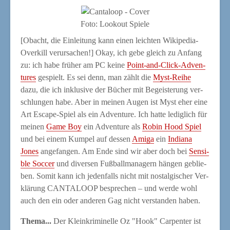
Foto: Loo­kout Spiele
[Obacht, die Ein­lei­tung kann einen leich­ten Wiki­pe­dia-
Over­kill ver­ur­sa­chen!] Okay, ich gebe gleich zu Anfang
zu: ich habe frü­her am PC kei­ne
Point-and-Click-Adven­
tures
gespielt. Es sei denn, man zählt die
Myst-Rei­he
dazu, die ich inklu­si­ve der Bücher mit Begeis­te­rung ver­
schlun­gen habe. Aber in mei­nen Augen ist Myst eher eine
Art Escape-Spiel als ein Adven­ture. Ich hat­te ledig­lich für
mei­nen
Game Boy
ein Adven­ture als
Robin Hood Spiel
und bei einem Kum­pel auf des­sen
Ami­ga
ein
India­na
Jones
ange­fan­gen. Am Ende sind wir aber doch bei
Sen­si­
ble Soc­cer
und diver­sen Fuß­ball­ma­na­gern hän­gen geblie­
ben. Somit kann ich jeden­falls nicht mit nost­al­gi­scher Ver­
klä­rung CANTALOOP bespre­chen – und wer­de wohl
auch den ein oder ande­ren Gag nicht ver­stan­den haben.
The­ma...
Der Klein­kri­mi­nel­le Oz "Hook" Car­pen­ter ist