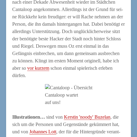
nach einer Deka­de Abwe­sen­heit wie­der im Städt­chen
Can­ta­loop ange­kom­men. Aller­dings ist der Grund für sei­
ne Rück­kehr kein freu­di­ger: er will Rache neh­men an der
Per­son, die ihn damals hin­ter­gan­gen hat. Dabei benö­tigt er
aller­dings Unter­stüt­zung. Doch unglück­li­cher­wei­se sitzt
der benö­tig­te bes­te Hacker der Stadt noch hin­ter Schloss
und Rie­gel. Des­we­gen muss Oz erst ein­mal in das
Gefäng­nis ein­bre­chen, um dann gemein­sam aus­bre­chen
zu kön­nen. Klingt im ers­ten Moment ori­gi­nell, habe ich
aber so
vor kur­zem
schon ein­mal spie­le­risch erle­ben
dürfen.
Can­ta­loop war­tet
auf uns!
Illus­tra­tio­nen…
sind von
Kers­tin 'noo­dy' Buz­elan
, die
sich um die Per­so­nen und Gegen­stän­de geküm­mert hat,
und von
Johan­nes Lott
, der für die Hin­ter­grün­de ver­ant­