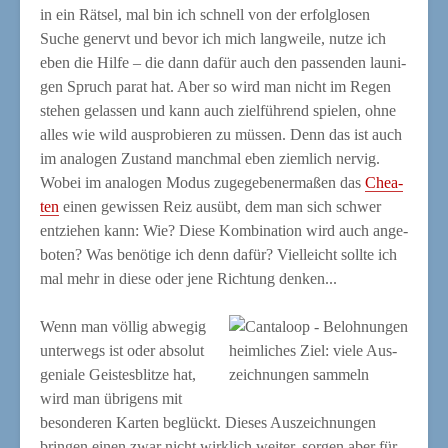
in ein Rät­sel, mal bin ich schnell von der erfolg­lo­sen
Suche genervt und bevor ich mich lang­wei­le, nut­ze ich
eben die Hil­fe – die dann dafür auch den pas­sen­den lau­ni­
gen Spruch parat hat. Aber so wird man nicht im Regen
ste­hen gelas­sen und kann auch ziel­füh­rend spie­len, ohne
alles wie wild aus­pro­bie­ren zu müs­sen. Denn das ist auch
im ana­lo­gen Zustand manch­mal eben ziem­lich ner­vig.
Wobei im ana­lo­gen Modus zuge­ge­be­ner­ma­ßen das
Chea­
ten
einen gewis­sen Reiz aus­übt, dem man sich schwer
ent­zie­hen kann: Wie? Die­se Kom­bi­na­ti­on wird auch ange­
bo­ten? Was benö­ti­ge ich denn dafür? Viel­leicht soll­te ich
mal mehr in die­se oder jene Rich­tung denken...
Wenn man völ­lig abwe­gig
unter­wegs ist oder abso­lut
heim­li­ches Ziel: vie­le Aus­
genia­le Geis­tes­blit­ze hat,
zeich­nun­gen sammeln
wird man übri­gens mit
beson­de­ren Kar­ten beglückt. Die­ses Aus­zeich­nun­gen
brin­gen einen zwar nicht wirk­lich wei­ter, sor­gen aber für