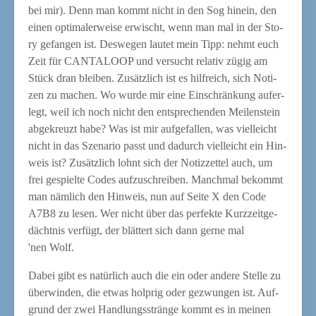
bei mir). Denn man kommt nicht in den Sog hin­ein, den
einen opti­ma­ler­wei­se erwischt, wenn man mal in der Sto­
ry gefan­gen ist. Des­we­gen lau­tet mein Tipp: nehmt euch
Zeit für CANTALOOP und ver­sucht rela­tiv zügig am
Stück dran blei­ben. Zusätz­lich ist es hilf­reich, sich Noti­
zen zu machen. Wo wur­de mir eine Ein­schrän­kung auf­er­
legt, weil ich noch nicht den ent­spre­chen­den Mei­len­stein
abge­kreuzt habe? Was ist mir auf­ge­fal­len, was viel­leicht
nicht in das Sze­na­rio passt und dadurch viel­leicht ein Hin­
weis ist? Zusätz­lich lohnt sich der Notiz­zet­tel auch, um
frei gespiel­te Codes auf­zu­schrei­ben. Manch­mal bekommt
man näm­lich den Hin­weis, nun auf Sei­te X den Code
A7B8 zu lesen. Wer nicht über das per­fek­te Kurz­zeit­ge­
dächt­nis ver­fügt, der blät­tert sich dann ger­ne mal
'nen Wolf.
Dabei gibt es natür­lich auch die ein oder ande­re Stel­le zu
über­win­den, die etwas holp­rig oder gezwun­gen ist. Auf­
grund der zwei Hand­lungs­strän­ge kommt es in mei­nen