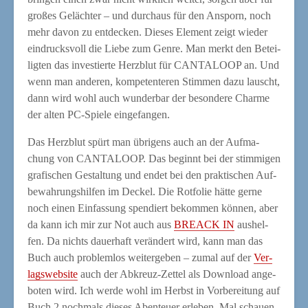
gro­ßes Geläch­ter – und durch­aus für den Ansporn, noch
mehr davon zu ent­de­cken. Die­ses Ele­ment zeigt wie­der
ein­drucks­voll die Lie­be zum Gen­re. Man merkt den Betei­
lig­ten das inves­tier­te Herz­blut für CANTALOOP an. Und
wenn man ande­ren, kom­pe­ten­te­ren Stim­men dazu lauscht,
dann wird wohl auch wun­der­bar der beson­de­re Charme
der alten PC-Spie­le eingefangen.
Das Herz­blut spürt man übri­gens auch an der Auf­ma­
chung von CANTALOOP. Das beginnt bei der stim­mi­gen
gra­fi­schen Gestal­tung und endet bei den prak­ti­schen Auf­
be­wah­rungs­hil­fen im Deckel. Die Rot­fo­lie hät­te ger­ne
noch einen Ein­fas­sung spen­diert bekom­men kön­nen, aber
da kann ich mir zur Not auch aus
BREACK IN
aus­hel­
fen. Da nichts dau­er­haft ver­än­dert wird, kann man das
Buch auch pro­blem­los wei­ter­ge­ben – zumal auf der
Ver­
lags­web­site
auch der Abkreuz-Zet­tel als Down­load ange­
bo­ten wird. Ich wer­de wohl im Herbst in Vor­be­rei­tung auf
Buch 2 noch­mals die­ses Aben­teu­er erle­ben. Mal schau­en,