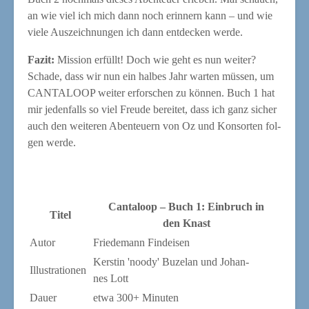
an wie viel ich mich dann noch erin­nern kann – und wie
vie­le Aus­zeich­nun­gen ich dann ent­de­cken werde.
Fazit:
Mis­si­on erfüllt! Doch wie geht es nun wei­ter?
Scha­de, dass wir nun ein hal­bes Jahr war­ten müs­sen, um
CANTALOOP wei­ter erfor­schen zu kön­nen. Buch 1 hat
mir jeden­falls so viel Freu­de berei­tet, dass ich ganz sicher
auch den wei­te­ren Aben­teu­ern von Oz und Kon­sor­ten fol­
gen werde.
Can­ta­loop – Buch 1: Ein­bruch in
Titel
den Knast
Autor
Frie­de­mann Findeisen
Kers­tin 'noo­dy' Buz­elan und Johan­
Illus­tra­tio­nen
nes Lott
Dau­er
etwa 300+ Minuten