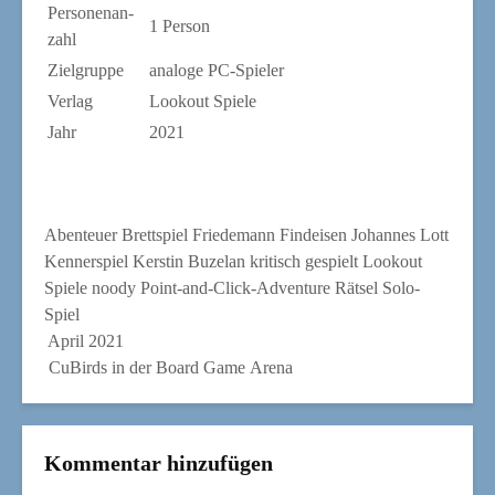
Per­so­nen­an­
1 Per­son
zahl
Ziel­grup­pe
ana­lo­ge PC-Spieler
Ver­lag
Loo­kout Spiele
Jahr
2021
Abenteuer
Brettspiel
Friedemann Findeisen
Johannes Lott
Kennerspiel
Kerstin Buzelan
kritisch gespielt
Lookout
Spiele
noody
Point-and-Click-Adventure
Rätsel
Solo-
Spiel
April 2021
CuBirds in der Board Game Arena
Kommentar hinzufügen