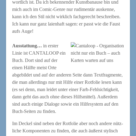
wort­lich ist. Da ich beken­nen­der Kunst­ba­nau­se bin und
mich auch im Comic-Gen­re nur rudi­men­tär aus­ken­ne,
kann ich den Stil nicht wirk­lich fach­ge­recht beschrei­ben.
Ich kann nur ganz lai­en­haft sagen: er passt wie die Faust
aufs Auge!
Aus­stat­tung…
in ers­ter
Linie ist CANTALOOP ein
nicht nur ein Buch – auch
Buch. Dort sind auf der
Kar­ten war­ten auf uns
einen Hälf­te meist Orte
abge­bil­det und auf der ande­ren Sei­te dann Text­frag­men­te,
die man aller­dings nur mit Hil­fe einer Rot­fo­lie lesen kann
(es sei denn, man lei­det unter einer Farb-Fehl­sich­tig­keit,
dann geht das auch ohne die­ses Hilfs­mit­tel). Außer­dem
sind auch eini­ge Dia­lo­ge sowie ein Hil­fe­sys­tem auf den
Buch-Sei­ten zu finden.
Im Deckel sind neben der Rot­fo­lie aber noch ande­re nütz­
li­che Kom­po­nen­ten zu fin­den, die auch äußerst sty­lisch