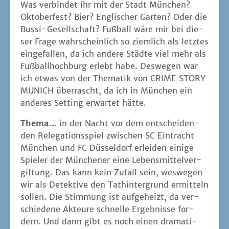
Was ver­bin­det ihr mit der Stadt Mün­chen?
Okto­ber­fest? Bier? Eng­li­scher Gar­ten? Oder die
Bus­si-Gesell­schaft? Fuß­ball wäre mir bei die­
ser Fra­ge wahr­schein­lich so ziem­lich als letz­tes
ein­ge­fal­len, da ich ande­re Städ­te viel mehr als
Fuß­ball­hoch­burg erlebt habe. Des­we­gen war
ich etwas von der The­ma­tik von CRIME STORY
MUNICH über­rascht, da ich in Mün­chen ein
ande­res Set­ting erwar­tet hätte.
The­ma...
in der Nacht vor dem ent­schei­den­
den Rele­ga­ti­ons­spiel zwi­schen SC Ein­tracht
Mün­chen und FC Düs­sel­dorf erlei­den eini­ge
Spie­ler der Mün­che­ner eine Lebens­mit­tel­ver­
gif­tung. Das kann kein Zufall sein, wes­we­gen
wir als Detek­ti­ve den Tat­hin­ter­grund ermit­teln
sol­len. Die Stim­mung ist auf­ge­heizt, da ver­
schie­de­ne Akteu­re schnel­le Ergeb­nis­se for­
dern. Und dann gibt es noch einen dra­ma­ti­