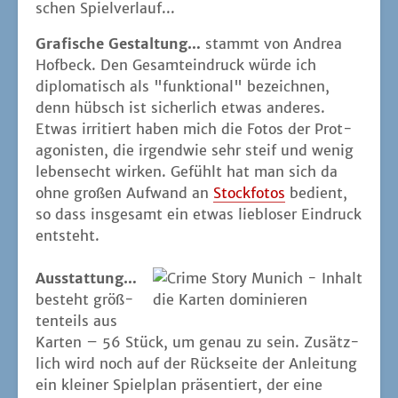
schen Spielverlauf...
Gra­fi­sche Gestal­tung…
stammt von Andrea
Hof­beck. Den Gesamt­ein­druck wür­de ich
diplo­ma­tisch als "funk­tio­nal" bezeich­nen,
denn hübsch ist sicher­lich etwas ande­res.
Etwas irri­tiert haben mich die Fotos der Prot­
ago­nis­ten, die irgend­wie sehr steif und wenig
lebens­echt wir­ken. Gefühlt hat man sich da
ohne gro­ßen Auf­wand an
Stock­fo­tos
bedient,
so dass ins­ge­samt ein etwas lieb­lo­ser Ein­druck
entsteht.
Aus­stat­tung…
besteht größ­
die Kar­ten dominieren
ten­teils aus
Kar­ten – 56 Stück, um genau zu sein. Zusätz­
lich wird noch auf der Rück­sei­te der Anlei­tung
ein klei­ner Spiel­plan prä­sen­tiert, der eine