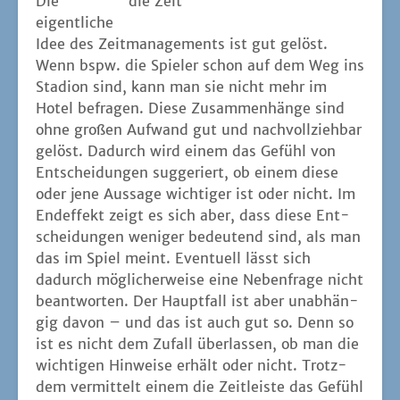
Die
die Zeit
eigent­li­che
Idee des Zeit­ma­nage­ments ist gut gelöst.
Wenn bspw. die Spie­ler schon auf dem Weg ins
Sta­di­on sind, kann man sie nicht mehr im
Hotel befra­gen. Die­se Zusam­men­hän­ge sind
ohne gro­ßen Auf­wand gut und nach­voll­zieh­bar
gelöst. Dadurch wird einem das Gefühl von
Ent­schei­dun­gen sug­ge­riert, ob einem die­se
oder jene Aus­sa­ge wich­ti­ger ist oder nicht. Im
End­ef­fekt zeigt es sich aber, dass die­se Ent­
schei­dun­gen weni­ger bedeu­tend sind, als man
das im Spiel meint. Even­tu­ell lässt sich
dadurch mög­li­cher­wei­se eine Neben­fra­ge nicht
beant­wor­ten. Der Haupt­fall ist aber unab­hän­
gig davon – und das ist auch gut so. Denn so
ist es nicht dem Zufall über­las­sen, ob man die
wich­ti­gen Hin­wei­se erhält oder nicht. Trotz­
dem ver­mit­telt einem die Zeit­leis­te das Gefühl