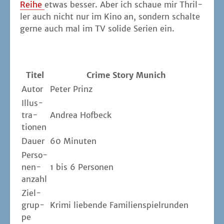
Rei­he
etwas bes­ser. Aber ich schaue mir Thril­
ler auch nicht nur im Kino an, son­dern schal­te
ger­ne auch mal im TV soli­de Seri­en ein.
Titel
Crime Sto­ry Munich
Autor
Peter Prinz
Illus­
tra­
Andrea Hof­beck
tio­nen
Dau­er
60 Minu­ten
Per­so­
nen­
1 bis 6 Personen
an­zahl
Ziel­
grup­
Kri­mi lie­ben­de Familienspielrunden
pe