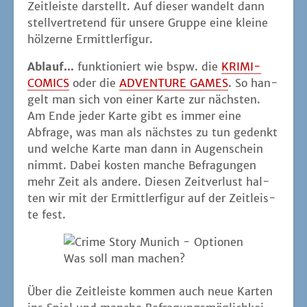
Zeit­leis­te dar­stellt. Auf die­ser wan­delt dann
stell­ver­tre­tend für unse­re Grup­pe eine klei­ne
höl­zer­ne Ermittlerfigur.
Ablauf…
funk­tio­niert wie bspw. die
KRIMI-
COMICS
oder die
ADVENTURE GAMES
. So han­
gelt man sich von einer Kar­te zur nächs­ten.
Am Ende jeder Kar­te gibt es immer eine
Abfra­ge, was man als nächs­tes zu tun gedenkt
und wel­che Kar­te man dann in Augen­schein
nimmt. Dabei kos­ten man­che Befra­gun­gen
mehr Zeit als ande­re. Die­sen Zeit­ver­lust hal­
ten wir mit der Ermitt­ler­fi­gur auf der Zeit­leis­
te fest.
Was soll man machen?
Über die Zeit­leis­te kom­men auch neue Kar­ten