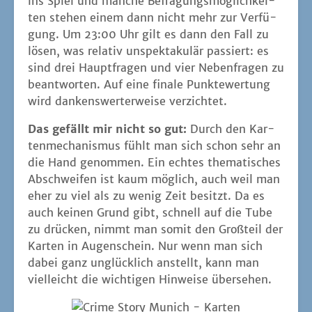
ins Spiel und man­che Befra­gungs­mög­lich­kei­
ten ste­hen einem dann nicht mehr zur Ver­fü­
gung. Um 23:00 Uhr gilt es dann den Fall zu
lösen, was rela­tiv unspek­ta­ku­lär pas­siert: es
sind drei Haupt­fra­gen und vier Neben­fra­gen zu
beant­wor­ten. Auf eine fina­le Punk­te­wer­tung
wird dan­kens­wer­ter­wei­se verzichtet.
Das gefällt mir nicht so gut:
Durch den Kar­
ten­me­cha­nis­mus fühlt man sich schon sehr an
die Hand genom­men. Ein ech­tes the­ma­ti­sches
Abschwei­fen ist kaum mög­lich, auch weil man
eher zu viel als zu wenig Zeit besitzt. Da es
auch kei­nen Grund gibt, schnell auf die Tube
zu drü­cken, nimmt man somit den Groß­teil der
Kar­ten in Augen­schein. Nur wenn man sich
dabei ganz unglück­lich anstellt, kann man
viel­leicht die wich­ti­gen Hin­wei­se übersehen.