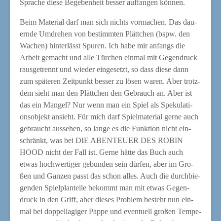
Spra­che die­se Bege­ben­heit bes­ser auf­fan­gen können.
Beim Mate­ri­al darf man sich nichts vor­ma­chen. Das dau­
ern­de Umdre­hen von bestimm­ten Plätt­chen (bspw. den
Wachen) hin­ter­lässt Spu­ren. Ich habe mir anfangs die
Arbeit gemacht und alle Tür­chen ein­mal mit Gegen­druck
raus­ge­trennt und wie­der ein­ge­setzt, so dass die­se dann
zum spä­te­ren Zeit­punkt bes­ser zu lösen waren. Aber trotz­
dem sieht man den Plätt­chen den Gebrauch an. Aber ist
das ein Man­gel? Nur wenn man ein Spiel als Spe­ku­la­ti­
ons­ob­jekt ansieht. Für mich darf Spiel­ma­te­ri­al ger­ne auch
gebraucht aus­se­hen, so lan­ge es die Funk­ti­on nicht ein­
schränkt, was bei DIE ABENTEUER DES ROBIN
HOOD nicht der Fall ist. Ger­ne hät­te das Buch auch
etwas hoch­wer­ti­ger gebun­den sein dür­fen, aber im Gro­
ßen und Gan­zen passt das schon alles. Auch die durch­bie­
gen­den Spiel­pl­an­tei­le bekommt man mit etwas Gegen­
druck in den Griff, aber die­ses Pro­blem besteht nun ein­
mal bei dop­pel­la­gi­ger Pap­pe und even­tu­ell gro­ßen Tem­pe­