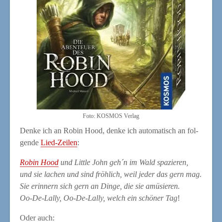
Foto: KOSMOS Verlag
Den­ke ich an Robin Hood, den­ke ich auto­ma­tisch an fol­
gen­de
Lied-Zei­len
:
Robin Hood
und Litt­le John geh´n im Wald spa­zie­ren,
und sie lachen und sind fröh­lich, weil jeder das gern mag.
Sie erin­nern sich gern an Din­ge, die sie amü­sie­ren.
Oo-De-Lal­ly, Oo-De-Lal­ly, welch ein schö­ner Tag
!
Oder auch: