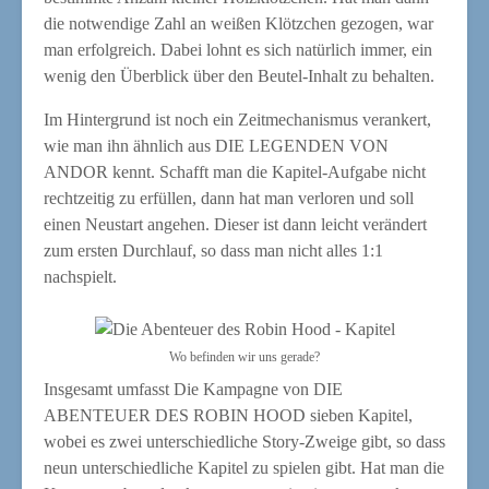
die not­wen­di­ge Zahl an wei­ßen Klötz­chen gezo­gen, war
man erfolg­reich. Dabei lohnt es sich natür­lich immer, ein
wenig den Über­blick über den Beu­tel-Inhalt zu behalten.
Im Hin­ter­grund ist noch ein Zeit­me­cha­nis­mus ver­an­kert,
wie man ihn ähn­lich aus DIE LEGENDEN VON
ANDOR kennt. Schafft man die Kapi­tel-Auf­ga­be nicht
recht­zei­tig zu erfül­len, dann hat man ver­lo­ren und soll
einen Neu­start ange­hen. Die­ser ist dann leicht ver­än­dert
zum ers­ten Durch­lauf, so dass man nicht alles 1:1
nachspielt.
Wo befin­den wir uns gerade?
Ins­ge­samt umfasst Die Kam­pa­gne von DIE
ABENTEUER DES ROBIN HOOD sie­ben Kapi­tel,
wobei es zwei unter­schied­li­che Sto­ry-Zwei­ge gibt, so dass
neun unter­schied­li­che Kapi­tel zu spie­len gibt. Hat man die