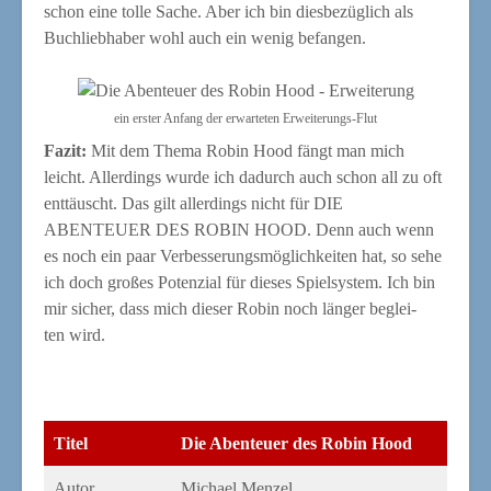
schon eine tol­le Sache. Aber ich bin dies­be­züg­lich als
Buch­lieb­ha­ber wohl auch ein wenig befangen.
ein ers­ter Anfang der erwar­te­ten Erweiterungs-Flut
Fazit:
Mit dem The­ma Robin Hood fängt man mich
leicht. Aller­dings wur­de ich dadurch auch schon all zu oft
ent­täuscht. Das gilt aller­dings nicht für DIE
ABENTEUER DES ROBIN HOOD. Denn auch wenn
es noch ein paar Ver­bes­se­rungs­mög­lich­kei­ten hat, so sehe
ich doch gro­ßes Poten­zi­al für die­ses Spiel­sys­tem. Ich bin
mir sicher, dass mich die­ser Robin noch län­ger beglei­
ten wird.
Titel
Die Aben­teu­er des Robin Hood
Autor
Micha­el Menzel