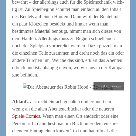
be­wahrt – der aller­dings auch für die Spiel­me­cha­nik wich­
tig ist. Zu Spiel­be­ginn schüt­tet man ein­fach all den Inhalt
des Beu­tels auf einen Hau­fen. Dann wird der Beu­tel mit
ein paar Klötz­chen bestückt und immer wenn man
bestimm­tes Mate­ri­al benö­tigt, nimmt man sich die­ses von
dem Hau­fen. Aller­dings muss zu Beginn schnell auch
noch der Spiel­plan vor­be­rei­tet wer­den. Dazu puz­zelt man
die ein­zel­nen Tei­le zusam­men und dreht noch das ein oder
ande­re Tür­chen um. Wel­che das sind, erklärt das Aben­teu­
er­buch und ist abhän­gig davon, wo wir uns in der Kam­pa­
gne befinden.
rasant unter­wegs
Ablauf…
ist recht ein­fach gehal­ten und erin­nert ein
wenig an die alten Aben­teu­er­bü­cher oder die neue­ren
Spie­le-Comics
. Wenn man einen Ort ent­deckt oder eine
Per­son trifft, dann liest man im Buch unter dem ent­spre­
chen­den Ein­trag einen kur­zen Text und hat oft­mals die