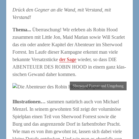
Drück den Geg­ner an die Wand, mit Ver­stand, mit
Verstand!
The­ma...
Über­ra­schung! Wir erle­ben als Robin Hood
zusam­men mit Litt­le Jon, Maid Mari­an sowie Will Scar­let
das ein oder ande­re Kapi­tel der Aben­teu­er im Sher­wood
For­rest. Im Lau­fe die­ser Kam­pa­gne erkennt man vie­le
bekann­te Ver­satz­stü­cke
der Sage
wie­der, so dass DIE
ABENTEUER DES ROBIN HOOD in einem ganz klas­
si­schen Gewand daher kommen.
Sher­wood For­rest und Umgebung
Illus­tra­tio­nen…
stam­men natür­lich auch von Micha­el
Men­zel. In sei­nem gewohn­ten Stil zeigt der volu­mi­nö­se
Spiel­plan einen Teil von Sher­wood For­rest sowie die
Burg und das angren­zen­de Dorf in far­ben­fro­her Pracht.
Wie man es von ihm gewohnt ist, las­sen sich dabei vie­le
klei­ne Details ent­de­cken. Und wie man es eben­falls von