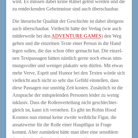
wird. Es müs­sen dabei kei­ne Rät­sel gelöst wer­den und die
zu ent­de­cken­den Geheim­nis­se sind auch überschaubar.
Die lite­ra­ri­sche Qua­li­tät der Geschich­te ist dabei übri­gens
auch über­schau­bar. Viel­leicht hät­te der Ver­lag (wie auch
mitt­ler­wei­le bei den
ADVENTURE GAMES
) den Weg
gehen und die ein­zel­nen Tex­te einer Per­son in die Hand
legen sol­len, die das schon öfter gemacht hat. Die ein­zel­
nen Text­pas­sa­gen hät­ten näm­lich ger­ne noch etwas stim­
mungs­vol­ler und weni­ger pla­ka­tiv sein dür­fen. Mit etwas
mehr Ver­ve, Esprit und Humor bei den Tex­ten wür­de sich
viel­leicht auch nicht so sehr das Gefühl ein­stel­len, dass
die­se Pas­sa­gen nur unnö­tig Zeit kos­ten. Zusätz­lich ist die
Anspra­che der mit­spie­len­den Per­so­nen lei­der zu wenig
inklu­siv. Dass die Rol­len­ver­tei­lung nicht geschlech­ter­
gleich ist, kann ich ver­ste­hen. Es gibt im Robin Hood
Kos­mos nun ein­mal kei­ne zwei­te weib­li­che Figur, die
ansatz­wei­se für die Rol­le einer Haupt­fi­gur in Fra­ge
kommt. Aber zumin­dest hät­te man über eine sen­si­ble­re