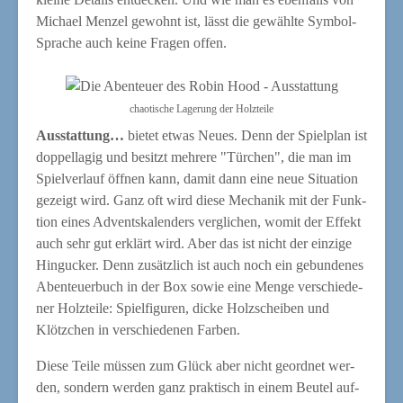
Micha­el Men­zel gewohnt ist, lässt die gewähl­te Sym­bol-
Spra­che auch kei­ne Fra­gen offen.
chao­ti­sche Lage­rung der Holzteile
Aus­stat­tung…
bie­tet etwas Neu­es. Denn der Spiel­plan ist
dop­pel­la­gig und besitzt meh­re­re "Tür­chen", die man im
Spiel­ver­lauf öff­nen kann, damit dann eine neue Situa­ti­on
gezeigt wird. Ganz oft wird die­se Mecha­nik mit der Funk­
ti­on eines Advents­ka­len­ders ver­gli­chen, womit der Effekt
auch sehr gut erklärt wird. Aber das ist nicht der ein­zi­ge
Hin­gu­cker. Denn zusätz­lich ist auch noch ein gebun­de­nes
Aben­teu­er­buch in der Box sowie eine Men­ge ver­schie­de­
ner Holz­tei­le: Spiel­fi­gu­ren, dicke Holz­schei­ben und
Klötz­chen in ver­schie­de­nen Farben.
Die­se Tei­le müs­sen zum Glück aber nicht geord­net wer­
den, son­dern wer­den ganz prak­tisch in einem Beu­tel auf­