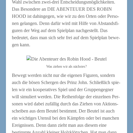
Wahl zwi­schen zwei-drei Ent­schei­dungs­mög­lich­kei­ten.
Das Beson­de­re an DIE ABENTEUER DES ROBIN
HOOD ist dahin­ge­gen, wie wir zu den Orten oder Per­so­
nen gelan­gen. Denn dafür wird mit Hil­fe von Abstands­fi­
gu­ren der Weg auf dem Spiel­plan nach­ge­stellt. Das
bedeu­tet, dass man sich sehr frei auf dem Spiel­plan bewe­
gen kann.
Was zie­hen wir als nächstes?
Bewegt wer­den nicht nur die eige­nen Figu­ren, son­dern
auch die bösen Scher­gen des Prinz John. Schließ­lich spie­
len wir ein koope­ra­ti­ves Spiel und der Grup­pen­geg­ner
will simu­liert wer­den. Die Rei­hen­fol­ge der ein­zel­nen Per­
so­nen wird dabei zufäl­lig durch das Zie­hen von Akti­ons­
schei­ben aus dem Beu­tel bestimmt. Der Beu­tel ist auch
ein wich­ti­ges Uten­sil bei den Kämp­fen oder bei man­chen
Ereig­nis­sen. Denn dann zieht man aus die­sem eine
bestimm­te Anzahl klei­ner Holz­klötz­chen. Hat man dann