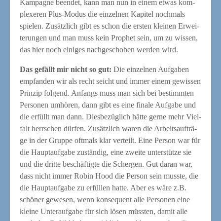
Kam­pa­gne been­det, kann man nun in einem etwas kom­
ple­xe­ren Plus-Modus die ein­zel­nen Kapi­tel noch­mals
spie­len. Zusätz­lich gibt es schon die ers­ten klei­nen Erwei­
te­run­gen und man muss kein Pro­phet sein, um zu wis­sen,
das hier noch eini­ges nach­ge­scho­ben wer­den wird.
Das gefällt mir nicht so gut:
Die ein­zel­nen Auf­ga­ben
emp­fan­den wir als recht seicht und immer einem gewis­sen
Prin­zip fol­gend. Anfangs muss man sich bei bestimm­ten
Per­so­nen umhö­ren, dann gibt es eine fina­le Auf­ga­be und
die erfüllt man dann. Dies­be­züg­lich hät­te ger­ne mehr Viel­
falt herr­schen dür­fen. Zusätz­lich waren die Arbeits­auf­trä­
ge in der Grup­pe oft­mals klar ver­teilt. Eine Per­son war für
die Haupt­auf­ga­be zustän­dig, eine zwei­te unter­stüt­ze sie
und die drit­te beschäf­tig­te die Scher­gen. Gut dar­an war,
dass nicht immer Robin Hood die Per­son sein muss­te, die
die Haupt­auf­ga­be zu erfül­len hat­te. Aber es wäre z.B.
schö­ner gewe­sen, wenn kon­se­quent alle Per­so­nen eine
klei­ne Unter­auf­ga­be für sich lösen müss­ten, damit alle