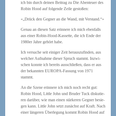
ich bin durch dei­nen Bei­trag zu Die Aben­teu­er des
Robin Hood auf fol­gen­de Zei­le gestoßen:
«
„Drück den Geg­ner an die Wand, mit Verstand.“»
Genau an die­sen Satz erin­ne­re ich mich eben­falls
aus einer Robin-Hood-Kas­set­te, die ich Ende der
1980er Jah­re gehört habe.
Ich ver­su­che seit eini­ger Zeit her­aus­zu­fin­den, aus
wel­cher Auf­nah­me die­ser Spruch stammt. Inzwi­
schen konn­te ich bereits aus­schlie­ßen, dass er aus
der bekann­ten EURO­PA-Fas­sung von 1971
stammt.
An die Sze­ne erin­ne­re ich mich noch recht gut:
Robin Hood, Litt­le John und Bru­der Tuck dis­ku­tie­
ren dar­über, wie man einen stär­ke­ren Geg­ner besie­
gen kann. Litt­le John setzt zunächst auf Kraft. Nach
einer län­ge­ren Über­le­gung kommt Robin Hood auf