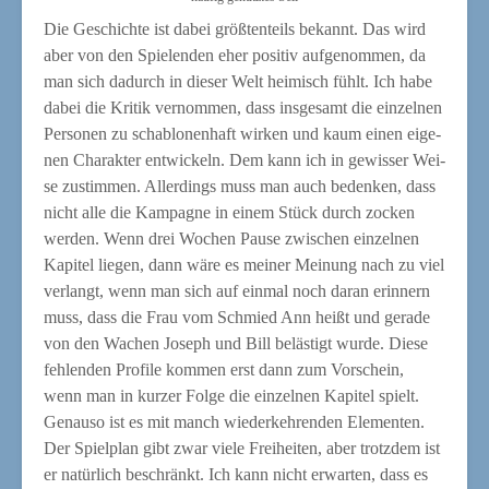
Die Geschich­te ist dabei größ­ten­teils bekannt. Das wird
aber von den Spie­len­den eher posi­tiv auf­ge­nom­men, da
man sich dadurch in die­ser Welt hei­misch fühlt. Ich habe
dabei die Kri­tik ver­nom­men, dass ins­ge­samt die ein­zel­nen
Per­so­nen zu scha­blo­nen­haft wir­ken und kaum einen eige­
nen Cha­rak­ter ent­wi­ckeln. Dem kann ich in gewis­ser Wei­
se zustim­men. Aller­dings muss man auch beden­ken, dass
nicht alle die Kam­pa­gne in einem Stück durch zocken
wer­den. Wenn drei Wochen Pau­se zwi­schen ein­zel­nen
Kapi­tel lie­gen, dann wäre es mei­ner Mei­nung nach zu viel
ver­langt, wenn man sich auf ein­mal noch dar­an erin­nern
muss, dass die Frau vom Schmied Ann heißt und gera­de
von den Wachen Joseph und Bill beläs­tigt wur­de. Die­se
feh­len­den Pro­fi­le kom­men erst dann zum Vor­schein,
wenn man in kur­zer Fol­ge die ein­zel­nen Kapi­tel spielt.
Genau­so ist es mit manch wie­der­keh­ren­den Ele­men­ten.
Der Spiel­plan gibt zwar vie­le Frei­hei­ten, aber trotz­dem ist
er natür­lich beschränkt. Ich kann nicht erwar­ten, dass es