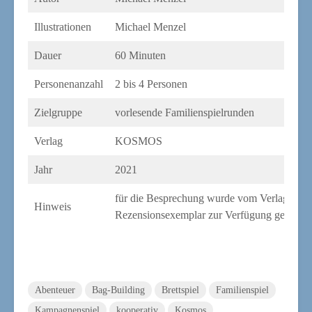
Illus­tra­tio­nen
Micha­el Menzel
Dau­er
60 Minu­ten
Per­so­nen­an­zahl
2 bis 4 Personen
Ziel­grup­pe
vor­le­sen­de Familienspielrunden
Ver­lag
KOSMOS
Jahr
2021
für die Bespre­chung wur­de vom Ver­lag ein
Hin­weis
Rezen­si­ons­exem­plar zur Ver­fü­gung gestellt
Abenteuer
Bag-Building
Brettspiel
Familienspiel
Kampagnenspiel
kooperativ
Kosmos