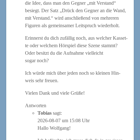
die Idee, dass man den Geg­ner „mit Ver­stand“
besiegt. Der Satz „Drück den Geg­ner an die Wand,
mit Ver­stand.“ wird anschlie­ßend von meh­re­ren
Figu­ren als gemein­sa­mer Leit­spruch wiederholt.
Erin­nerst du dich zufäl­lig noch, aus wel­cher Kas­set­
te oder wel­chem Hör­spiel die­se Sze­ne stammt?
Oder besitzt du die Auf­nah­me viel­leicht
sogar noch?
Ich wür­de mich über jeden noch so klei­nen Hin­
weis sehr freuen.
Vie­len Dank und vie­le Grüße!
Antworten
Tobias
sagt:
2026-08-07 um 15:08 Uhr
Hal­lo Wolfgang!