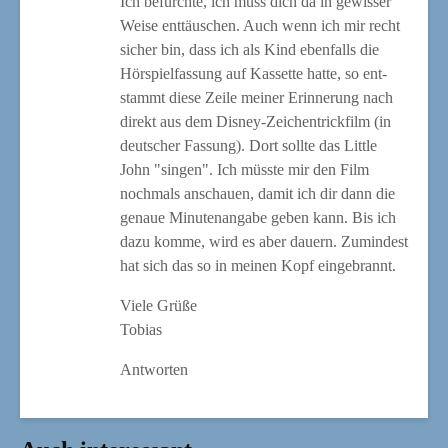
Ich befürch­te, ich muss dich da in gewis­ser
Wei­se ent­täu­schen. Auch wenn ich mir recht
sicher bin, dass ich als Kind eben­falls die
Hör­spiel­fas­sung auf Kas­set­te hat­te, so ent­
stammt die­se Zei­le mei­ner Erin­ne­rung nach
direkt aus dem Dis­ney-Zei­chen­trick­film (in
deut­scher Fas­sung). Dort soll­te das Litt­le
John "sin­gen". Ich müss­te mir den Film
noch­mals anschau­en, damit ich dir dann die
genaue Minu­ten­an­ga­be geben kann. Bis ich
dazu kom­me, wird es aber dau­ern. Zumin­dest
hat sich das so in mei­nen Kopf eingebrannt.
Vie­le Grüße
Tobias
Antworten