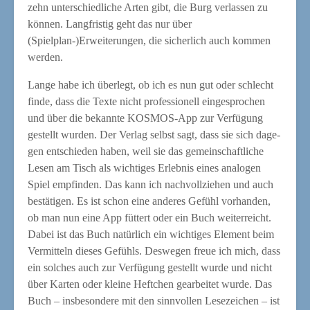
zehn unter­schied­li­che Arten gibt, die Burg ver­las­sen zu
kön­nen. Lang­fris­tig geht das nur über
(Spielplan-)Erweiterungen, die sicher­lich auch kom­men
werden.
Lan­ge habe ich über­legt, ob ich es nun gut oder schlecht
fin­de, dass die Tex­te nicht pro­fes­sio­nell ein­ge­spro­chen
und über die bekann­te KOS­MOS-App zur Ver­fü­gung
gestellt wur­den. Der Ver­lag selbst sagt, dass sie sich dage­
gen ent­schie­den haben, weil sie das gemein­schaft­li­che
Lesen am Tisch als wich­ti­ges Erleb­nis eines ana­lo­gen
Spiel emp­fin­den. Das kann ich nach­voll­zie­hen und auch
bestä­ti­gen. Es ist schon eine ande­res Gefühl vor­han­den,
ob man nun eine App füt­tert oder ein Buch wei­ter­reicht.
Dabei ist das Buch natür­lich ein wich­ti­ges Ele­ment beim
Ver­mit­teln die­ses Gefühls. Des­we­gen freue ich mich, dass
ein sol­ches auch zur Ver­fü­gung gestellt wur­de und nicht
über Kar­ten oder klei­ne Heft­chen gear­bei­tet wur­de. Das
Buch – ins­be­son­de­re mit den sinn­vol­len Lese­zei­chen – ist