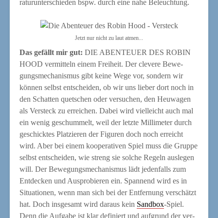
ra­tur­un­ter­schie­den bspw. durch eine nahe Beleuchtung.
Jetzt nur nicht zu laut atmen...
Das gefällt mir gut:
DIE ABENTEUER DES ROBIN
HOOD ver­mit­teln einem Frei­heit. Der cle­ve­re Bewe­
gungs­me­cha­nis­mus gibt kei­ne Wege vor, son­dern wir
kön­nen selbst ent­schei­den, ob wir uns lie­ber dort noch in
den Schat­ten quet­schen oder ver­su­chen, den Heu­wa­gen
als Ver­steck zu errei­chen. Dabei wird viel­leicht auch mal
ein wenig geschum­melt, weil der letz­te Mil­li­me­ter durch
geschick­tes Plat­zie­ren der Figu­ren doch noch erreicht
wird. Aber bei einem koope­ra­ti­ven Spiel muss die Grup­pe
selbst ent­schei­den, wie streng sie sol­che Regeln aus­le­gen
will. Der Bewe­gungs­me­cha­nis­mus lädt jeden­falls zum
Ent­de­cken und Aus­pro­bie­ren ein. Span­nend wird es in
Situa­tio­nen, wenn man sich bei der Ent­fer­nung ver­schätzt
hat. Doch ins­ge­samt wird dar­aus kein
Sand­box
-Spiel.
Denn die Auf­ga­be ist klar defi­niert und auf­grund der ver­