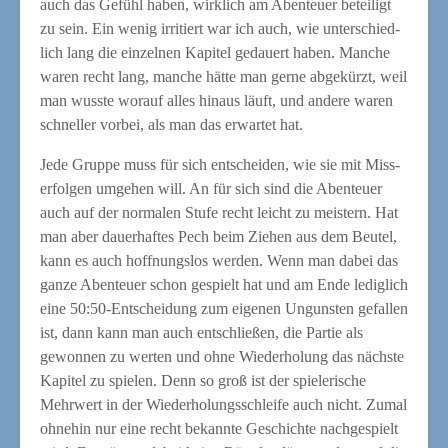
auch das Gefühl haben, wirk­lich am Aben­teu­er betei­ligt
zu sein. Ein wenig irri­tiert war ich auch, wie unter­schied­
lich lang die ein­zel­nen Kapi­tel gedau­ert haben. Man­che
waren recht lang, man­che hät­te man ger­ne abge­kürzt, weil
man wuss­te wor­auf alles hin­aus läuft, und ande­re waren
schnel­ler vor­bei, als man das erwar­tet hat.
Jede Grup­pe muss für sich ent­schei­den, wie sie mit Miss­
erfol­gen umge­hen will. An für sich sind die Aben­teu­er
auch auf der nor­ma­len Stu­fe recht leicht zu meis­tern. Hat
man aber dau­er­haf­tes Pech beim Zie­hen aus dem Beu­tel,
kann es auch hoff­nungs­los wer­den. Wenn man dabei das
gan­ze Aben­teu­er schon gespielt hat und am Ende ledig­lich
eine 50:50-Entscheidung zum eige­nen Unguns­ten gefal­len
ist, dann kann man auch ent­schlie­ßen, die Par­tie als
gewon­nen zu wer­ten und ohne Wie­der­ho­lung das nächs­te
Kapi­tel zu spie­len. Denn so groß ist der spie­le­ri­sche
Mehr­wert in der Wie­der­ho­lungs­schlei­fe auch nicht. Zumal
ohne­hin nur eine recht bekann­te Geschich­te nach­ge­spielt