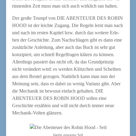
rin­nen­den Zeit muss man sich auch wirk­lich ran halten.
Der gro­ße Trumpf von DIE ABENTEUER DES ROBIN
HOOD ist der leich­te Zugang. Die Regeln lernt man nach
und nach im ers­ten Kapi­tel bzw. durch das wei­te­re Erle­
ben der Geschich­te. Zum Nach­schla­gen gibt es dann eine
zusätz­li­che Anlei­tung, aber auch das Buch ist sehr gut
kon­zi­piert, um schnell Regel­fra­gen klä­ren zu kön­nen.
Aller­dings pas­siert das nicht oft, da das Grund­prin­zip
nicht ver­än­dert wird: es wer­den Klötz­chen und Schei­ben
aus dem Beu­tel gezo­gen. Natür­lich kann man nun der
Mei­nung sein, dass es dabei zu wenig Vari­anz gibt. Aber
die Mecha­nik ist bewusst ein­fach gehal­ten. DIE
ABENTEUER DES ROBIN HOOD sol­len eine
Geschich­te erzäh­len und will nicht durch immer neue
Mecha­nik-Vol­ten glänzen.
häu­fig genutz­tes Seil