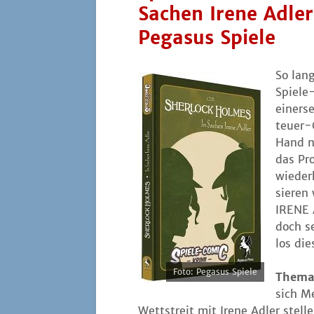
Sachen Irene Adler
Pegasus Spiele
So lang
Spie­le
einer­s
teu­er-
Hand ne
das Pro
wie­der
sie­ren
IRENE A
doch se
los die
Foto: Pega­sus Spiele
The­ma
sich Me
Wett­streit mit Ire­ne Adler stel­l