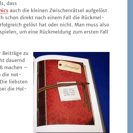
ls, dass
mics
auch die klei­nen Zwi­schen­rät­sel auf­ge­löst
ch schon direkt nach einem Fall die Rück­mel­
folg­reich gelöst hat oder nicht. Man muss also
spie­len, um eine Rück­mel­dung zum ers­ten Fall
 Bei­trä­ge zu
ht dau­ernd
Spaß machen –
m die not­
 Die liebs­ten
bei die Hol­