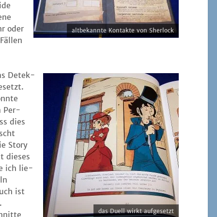
­de
e­ne
hr oder
alt­be­kann­te Kon­tak­te von Sherlock
Fäl­len
s Detek­
­setzt.
nn­te
n Per­
ass dies
scht
e Sto­ry
t die­ses
e ich lie­
ln
uch ist
.
das Duell wirkt aufgesetzt
nit­te