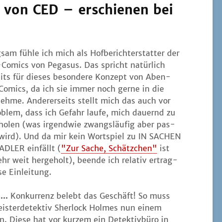
von CED – erschienen bei
­sam füh­le ich mich als Hof­be­richt­erstat­ter der
-Comics von Pega­sus. Das spricht natür­lich
eits für die­ses beson­de­re Kon­zept von Aben­
Comics, da ich sie immer noch ger­ne in die
h­me. Ande­rer­seits stellt mich das auch vor
­blem, dass ich Gefahr lau­fe, mich dau­ernd zu
­ho­len (was irgend­wie zwangs­läu­fig aber pas­
 wird). Und da mir kein Wort­spiel zu IN SACHEN
DLER ein­fällt (
"Zur Sache, Schätz­chen"
ist
hr weit her­ge­holt), been­de ich rela­tiv ertrag­
­se Einleitung.
...
Kon­kur­renz belebt das Geschäft! So muss
is­ter­de­tek­tiv Sher­lock Hol­mes nun einem
en. Die­se hat vor kur­zem ein Detek­tiv­bü­ro in