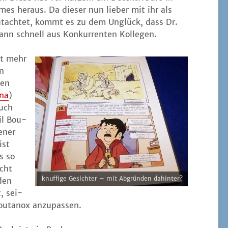
­mes her­aus. Da die­ser nun lie­ber mit ihr als
gut­ach­tet, kommt es zu dem Unglück, dass Dr.
ann schnell aus Kon­kur­ren­ten Kollegen.
ht mehr
en
nen
sna
)
auch
eil Bou­
e­ner
ist
s so
cht
knuf­fi­ge Gesich­ter – mit Abgrün­den dahinter?
 den
, sei­
ou­tan­ox anzupassen.