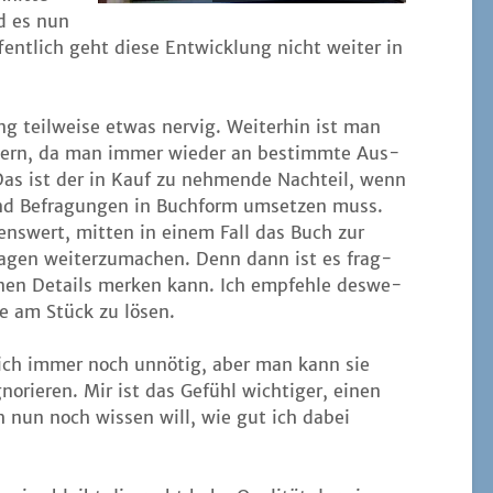
d es nun
nt­lich geht die­se Ent­wick­lung nicht wei­ter in
 teil­wei­se etwas ner­vig. Wei­ter­hin ist man
­tern, da man immer wie­der an bestimm­te Aus­
Das ist der in Kauf zu neh­men­de Nach­teil, wenn
und Befra­gun­gen in Buch­form umset­zen muss.
lens­wert, mit­ten in einem Fall das Buch zur
agen wei­ter­zu­ma­chen. Denn dann ist es frag­
i­nen Details mer­ken kann. Ich emp­feh­le des­we­
­le am Stück zu lösen.
e ich immer noch unnö­tig, aber man kann sie
gno­rie­ren. Mir ist das Gefühl wich­ti­ger, einen
h nun noch wis­sen will, wie gut ich dabei