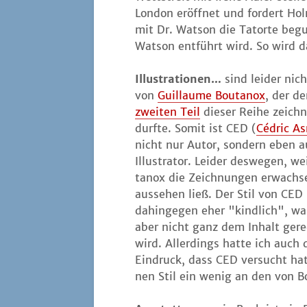
Lon­don eröff­net und for­dert Hol
mit Dr. Wat­son die Tat­or­te be
Wat­son ent­führt wird. So wird d
Illus­tra­tio­nen…
sind lei­der nic
von
Guil­laume Bou­tan­ox
, der d
zwei­ten Teil
die­ser Rei­he zeich­
durf­te. Somit ist CED (
Céd­ric A
nicht nur Autor, son­dern eben 
Illus­tra­tor. Lei­der des­we­gen, w
tan­ox die Zeich­nun­gen erwach­s
aus­se­hen ließ. Der Stil von CED 
dahin­ge­gen eher "kind­lich", wa
aber nicht ganz dem Inhalt gere
wird. Aller­dings hat­te ich auch
Ein­druck, dass CED ver­sucht hat
nen Stil ein wenig an den von B