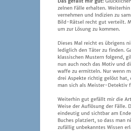
Das gefällt mir gut:
Glück­li­che
zel­nen Fäl­le erhal­ten. Wei­ter­
ver­neh­men und Indi­zi­en zu sam
Bild-Rät­sel recht gut ver­teilt
um zur Lösung zu kommen.
Die­ses Mal reicht es übri­gens n
ledig­lich den Täter zu fin­den. 
klas­si­schen Mus­tern fol­gend, gi
nun auch noch das Motiv und d
waf­fe zu ermit­teln. Nur wenn m
drei Aspek­te rich­tig gelöst hat, 
man sich als Meis­ter-Detek­tiv 
Wei­ter­hin gut gefällt mir die A
Wei­se der Auf­lö­sung der Fäl­le. D
ein­deu­tig und sicht­bar am End
Buches plat­ziert, so dass man n
zufäl­lig unbe­kann­tes Wis­sen er