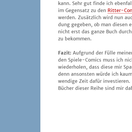
kann. Sehr gut fin­de ich eben­fal
im Gegen­satz zu den
Rit­ter-Co
wer­den. Zusätz­lich wird nun au
dung gege­ben, ob man die­sen er
nicht erst das gan­ze Buch durch­
zu bekommen.
Fazit:
Auf­grund der Fül­le mei­ner
den Spie­le-Comics muss ich nic
wie­der­ho­len, dass die­se mir 
denn ansons­ten wür­de ich kau
wen­di­ge Zeit dafür inves­tie­ren.
Bücher die­ser Rei­he sind mir da