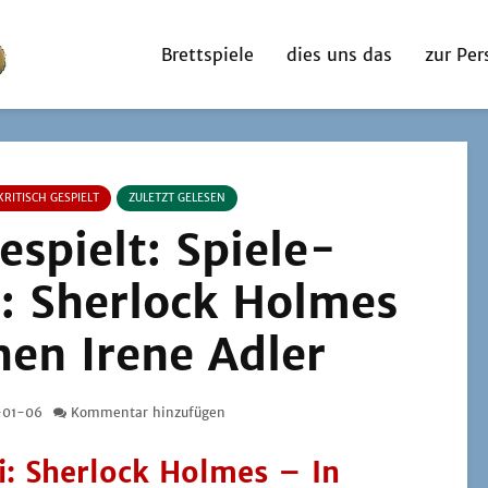
Brettspiele
dies uns das
zur Per
KRITISCH GESPIELT
ZULETZT GELESEN
gespielt: Spiele-
: Sherlock Holmes
hen Irene Adler
-01-06
Kommentar hinzufügen
i: Sherlock Holmes – In