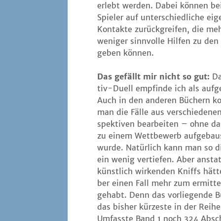
erlebt wer­den. Dabei kön­nen bei
Spie­ler auf unter­schied­li­che eig
Kon­tak­te zurück­grei­fen, die me
weni­ger sinn­vol­le Hil­fen zu den 
geben können.
Das gefällt mir nicht so gut:
Da
tiv-Duell emp­fin­de ich als auf­ge
Auch in den ande­ren Büchern ko
man die Fäl­le aus ver­schie­de­ne
spek­ti­ven bear­bei­ten – ohne d
zu einem Wett­be­werb auf­ge­bau
wur­de. Natür­lich kann man so di
ein wenig ver­tie­fen. Aber anstat
künst­lich wir­ken­den Kniffs hät­t
ber einen Fall mehr zum ermit­te
gehabt. Denn das vor­lie­gen­de B
das bis­her kür­zes­te in der Rei­he
Umfass­te Band 1 noch 324 Absch