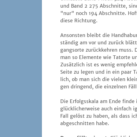
und Band 2 275 Abschnit­te, sin
"nur" noch 194 Abschnit­te. Hof­fe
die­se Richtung.
Ansons­ten bleibt die Hand­ha­bung
stän­dig am vor und zurück blät
gangs­or­te zurück­keh­ren muss. 
man so Ele­men­te wie Tat­or­te 
Zusätz­lich ist es wenig emp­feh­
Sei­te zu legen und in ein paar T
lich, ob man sich die vie­len kle
gen drin­gend, die ein­zel­nen Fäl
Die Erfolgs­ska­la am Ende fin­d
glück­li­cher­wei­se auch ein­fach i
Fall gelöst zu haben, als dass ic
abge­schnit­ten habe.