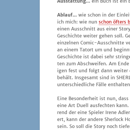
Aus­stat­tung…
ein Buch ist ein 
Ablauf…
wie schon in der Ein­lei­
ich mich: wie nun
schon öfters 
einen Aus­schnitt aus einer Sto­
Geschich­te wei­ter gehen soll. G
ein­zel­nen Comic-Aus­schnit­te v
an einem Tat­ort um und beginnt
Geschich­te ist dabei sehr strin­
ten zum Abschwei­fen. Am Ende ei
i­gen fest und folgt dann wei­ter
behält. Ins­ge­samt sind in S
unter­schied­li­che Fäl­le ent­hal­t
Eine Beson­der­heit ist nun, das
eine Art Duell aus­fech­ten kann
rend der eine Spie­ler Ire­ne Adle
ert, kann der ande­re Sher­lock H
sein. So soll die Sto­ry noch tie­fe