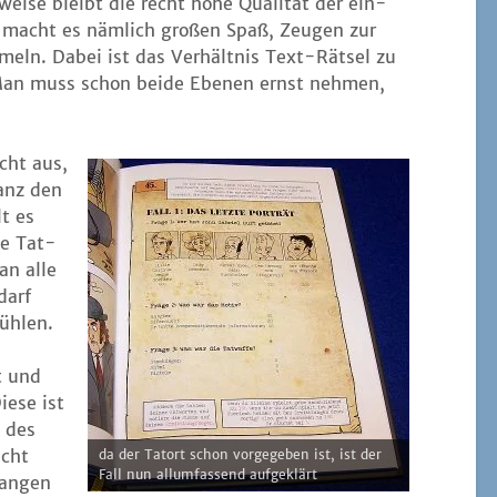
r­wei­se bleibt die recht hohe Qua­li­tät der ein­
hin macht es näm­lich gro­ßen Spaß, Zeu­gen zur
­meln. Dabei ist das Ver­hält­nis Text-Rät­sel zu
. Man muss schon bei­de Ebe­nen ernst neh­men,
icht aus,
Ganz den
lt es
ie Tat­
an alle
darf
fühlen.
rt und
ie­se ist
e des
icht
da der Tat­ort schon vor­ge­ge­ben ist, ist der
Fall nun all­um­fas­send aufgeklärt
lan­gen