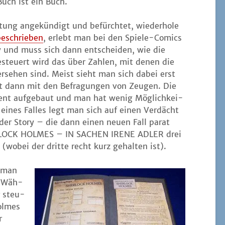
Buch ist ein Buch.
tung ange­kün­digt und befürch­tet, wie­der­ho­le
beschrie­ben
, erlebt man bei den Spie­le-Comics
ry und muss sich dann ent­schei­den, wie die
esteu­ert wird das über Zah­len, mit denen die
er­se­hen sind. Meist sieht man sich dabei erst
 dann mit den Befra­gun­gen von Zeu­gen. Die
gent auf­ge­baut und man hat wenig Mög­lich­kei­
nes Fal­les legt man sich auf einen Ver­däch­t
 der Sto­ry – die dann einen neu­en Fall parat
HERLOCK HOLMES – IN SACHEN IRENE ADLER drei
en (wobei der drit­te recht kurz gehal­ten ist).
s man
. Wäh­
r steu­
ol­mes
r