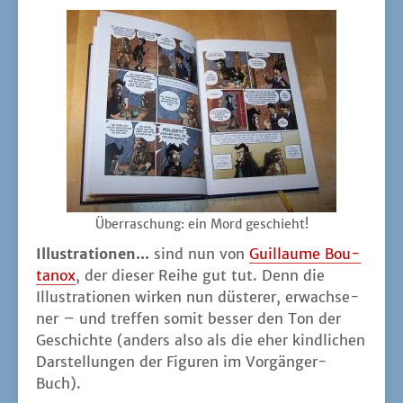
Über­ra­schung: ein Mord geschieht!
Illus­tra­tio­nen...
sind nun von
Guil­laume Bou­
tan­ox
, der die­ser Rei­he gut tut. Denn die
Illus­tra­tio­nen wir­ken nun düs­te­rer, erwach­se­
ner – und tref­fen somit bes­ser den Ton der
Geschich­te (anders also als die eher kind­li­chen
Dar­stel­lun­gen der Figu­ren im Vorgänger-
Buch).