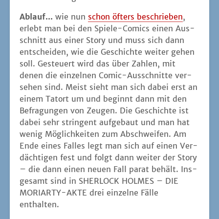
Ablauf...
wie nun
schon öfters beschrie­ben
,
erlebt man bei den Spie­le-Comics einen Aus­
schnitt aus einer Sto­ry und muss sich dann
ent­schei­den, wie die Geschich­te wei­ter gehen
soll. Gesteu­ert wird das über Zah­len, mit
denen die ein­zel­nen Comic-Aus­schnit­te ver­
se­hen sind. Meist sieht man sich dabei erst an
einem Tat­ort um und beginnt dann mit den
Befra­gun­gen von Zeu­gen. Die Geschich­te ist
dabei sehr strin­gent auf­ge­baut und man hat
wenig Mög­lich­kei­ten zum Abschwei­fen. Am
Ende eines Fal­les legt man sich auf einen Ver­
däch­ti­gen fest und folgt dann wei­ter der Sto­ry
– die dann einen neu­en Fall parat behält. Ins­
ge­samt sind in SHERLOCK HOLMES – DIE
MORIARTY-AKTE drei ein­zel­ne Fäl­le
enthalten.