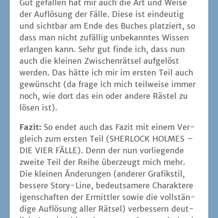
Gut gefal­len hat mir auch die Art und Wei­se
der Auf­lö­sung der Fäl­le. Die­se ist ein­deu­tig
und sicht­bar am Ende des Buches plat­ziert, so
dass man nicht zufäl­lig unbe­kann­tes Wis­sen
erlan­gen kann. Sehr gut fin­de ich, dass nun
auch die klei­nen Zwi­schen­rät­sel auf­ge­löst
wer­den. Das hät­te ich mir im ers­ten Teil auch
gewünscht (da fra­ge ich mich teil­wei­se immer
noch, wie dort das ein oder ande­re Räs­tel zu
lösen ist).
Fazit:
So endet auch das Fazit mit einem Ver­
gleich zum ers­ten Teil (SHERLOCK HOLMES –
DIE VIER FÄLLE). Denn der nun vor­lie­gen­de
zwei­te Teil der Rei­he über­zeugt mich mehr.
Die klei­nen Ände­run­gen (ande­rer Gra­fik­stil,
bes­se­re Sto­ry-Line, bedeut­sa­me­re Cha­rak­ter­e
i­gen­schaf­ten der Ermitt­ler sowie die voll­stän­
di­ge Auf­lö­sung aller Rät­sel) ver­bes­sern deut­