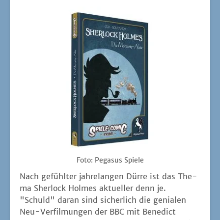
Foto: Pega­sus Spiele
Nach gefühl­ter jah­re­lan­gen Dür­re ist das The­
ma Sher­lock Hol­mes aktu­el­ler denn je.
"Schuld" dar­an sind sicher­lich die genia­len
Neu-Ver­fil­mun­gen der BBC mit Bene­dict