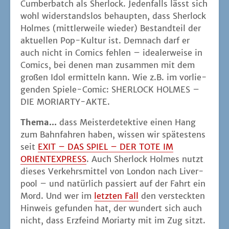
Cum­ber­batch als Sher­lock. Jeden­falls lässt sich
wohl wider­stands­los behaup­ten, dass Sher­lock
Hol­mes (mitt­ler­wei­le wie­der) Bestand­teil der
aktu­el­len Pop-Kul­tur ist. Dem­nach darf er
auch nicht in Comics feh­len – idea­ler­wei­se in
Comics, bei denen man zusam­men mit dem
gro­ßen Idol ermit­teln kann. Wie z.B. im vor­lie­
gen­den Spie­le-Comic: SHERLOCK HOLMES –
DIE MORIARTY-AKTE.
The­ma...
dass Meis­ter­de­tek­ti­ve einen Hang
zum Bahn­fah­ren haben, wis­sen wir spä­tes­tens
seit
EXIT – DAS SPIEL – DER TOTE IM
ORIENTEXPRESS
. Auch Sher­lock Hol­mes nutzt
die­ses Ver­kehrs­mit­tel von Lon­don nach Liver­
pool – und natür­lich pas­siert auf der Fahrt ein
Mord. Und wer im
letz­ten Fall
den ver­steck­ten
Hin­weis gefun­den hat, der wun­dert sich auch
nicht, dass Erz­feind Mori­ar­ty mit im Zug sitzt.