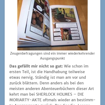
Zeu­gen­be­fra­gun­gen sind ein immer wie­der­keh­ren­der
Ausgangspunkt
Das gefällt mir nicht so gut:
Wie schon im
ers­ten Teil, ist die Hand­ha­bung teil­wei­se
etwas ner­vig. Stän­dig ist man am vor und
zurück blät­tern. Denn anders als bei den
meis­ten ande­ren Aben­teu­er­bü­chern die­ser Art
kehrt man bei SHERLOCK HOLMES – DIE
MORIARTY-AKTE oft­mals wie­der an bestimm­