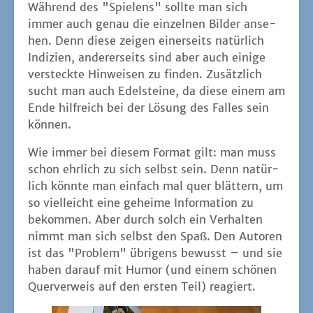
Wäh­rend des "Spie­lens" soll­te man sich
immer auch genau die ein­zel­nen Bil­der anse­
hen. Denn die­se zei­gen einer­seits natür­lich
Indi­zi­en, ande­rer­seits sind aber auch eini­ge
ver­steck­te Hin­wei­sen zu fin­den. Zusätz­lich
sucht man auch Edel­stei­ne, da die­se einem am
Ende hilf­reich bei der Lösung des Fal­les sein
können.
Wie immer bei die­sem For­mat gilt: man muss
schon ehr­lich zu sich selbst sein. Denn natür­
lich könn­te man ein­fach mal quer blät­tern, um
so viel­leicht eine gehei­me Infor­ma­ti­on zu
bekom­men. Aber durch solch ein Ver­hal­ten
nimmt man sich selbst den Spaß. Den Autoren
ist das "Pro­blem" übri­gens bewusst – und sie
haben dar­auf mit Humor (und einem schö­nen
Quer­ver­weis auf den ers­ten Teil) reagiert.