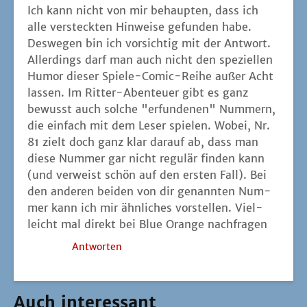
Ich kann nicht von mir behaup­ten, dass ich
alle ver­steck­ten Hin­wei­se gefun­den habe.
Des­we­gen bin ich vor­sich­tig mit der Antwort.
Aller­dings darf man auch nicht den spe­zi­el­len
Humor die­ser Spie­le-Comic-Rei­he außer Acht
las­sen. Im Rit­ter-Aben­teu­er gibt es ganz
bewusst auch sol­che "erfun­de­nen" Num­mern,
die ein­fach mit dem Leser spie­len. Wobei, Nr.
81 zielt doch ganz klar dar­auf ab, dass man
die­se Num­mer gar nicht regu­lär fin­den kann
(und ver­weist schön auf den ers­ten Fall). Bei
den ande­ren bei­den von dir genann­ten Num­
mer kann ich mir ähn­li­ches vor­stel­len. Viel­
leicht mal direkt bei Blue Oran­ge nachfragen
Antworten
Auch interessant