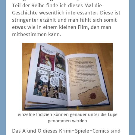
Teil der Rei­he fin­de ich die­ses Mal die
Geschich­te wesent­lich inter­es­san­ter. Die­se ist
strin­gen­ter erzählt und man fühlt sich somit
etwas wie in einem klei­nen Film, den man
mit­be­stim­men kann.
ein­zel­ne Indi­zi­en kön­nen genau­er unter die Lupe
genom­men werden
Das A und O die­ses Kri­mi-Spie­le-Comics sind