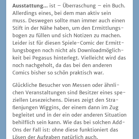
Aus­stat­tung...
ist – Über­ra­schung – ein Buch.
Aller­dings eines, bei dem man aktiv sein
muss. Des­we­gen soll­te man immer auch einen
Stift in der Nähe haben, um den Ermitt­lungs­
bo­gen zu fül­len und sich Noti­zen zu machen.
Lei­der ist für die­sen Spie­le-Comic der Ermitt­
lungs­bo­gen noch nicht als Down­load­mög­lich­
keit bei Pega­sus hin­ter­legt. Viel­leicht wird das
noch nach­ge­holt, da das bei den ande­ren
Comics bis­her so schön prak­tisch war.
Glück­li­che Besu­cher von Mes­sen oder ähn­li­
chen Ver­an­stal­tun­gen sind Besit­zer eines spe­
zi­el­len Lese­zei­chens. Die­ses zeigt den Stra­
ßen­jun­gen Wig­gins, der einem dann im Zug
beglei­tet und in der ein oder ande­ren Situa­ti­on
behilf­lich sein kann. Wie das bei sol­chen Add-
Ons der Fall ist: ohne die­se funk­tio­niert das
Lösen der Auf­ga­ben natür­lich auch.