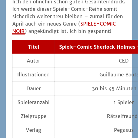
lich den ohne­hin schon guten Gesamt­ein­druck.
Ich wer­de die­ser Spie­le-Comic-Rei­he somit
sicher­lich wei­ter treu blei­ben – zumal für den
April auch ein neu­es Gen­re (
SPIELE-COMIC
NOIR
) ange­kün­digt ist. Ich bin gespannt!
Titel
Spie­le-Comic Sher­lock Hol­mes
Autor
CED
Illus­tra­tio­nen
Guil­laume Bout
Dau­er
30 bis 45 Minu­ten 
Spie­ler­an­zahl
1 Spie­ler
Ziel­grup­pe
Rät­sel­freun­
Ver­lag
Pega­sus