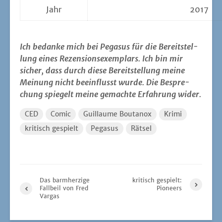
Jahr
2017
Ich bedan­ke mich bei Pega­sus für die Bereit­stel­
lung eines Rezen­si­ons­exem­plars. Ich bin mir
sicher, dass durch die­se Bereit­stel­lung mei­ne
Mei­nung nicht beein­flusst wur­de. Die Bespre­
chung spie­gelt mei­ne gemach­te Erfah­rung wider.
CED
Comic
Guillaume Boutanox
Krimi
kritisch gespielt
Pegasus
Rätsel
Das barmherzige
kritisch gespielt:
Fallbeil von Fred
Pioneers
Vargas