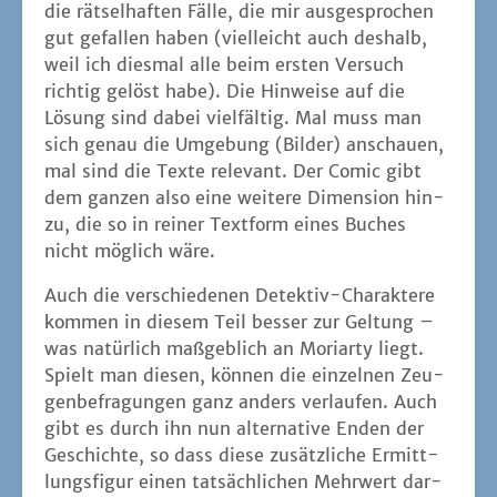
die rät­sel­haf­ten Fäl­le, die mir aus­ge­spro­chen
gut gefal­len haben (viel­leicht auch des­halb,
weil ich dies­mal alle beim ers­ten Ver­such
rich­tig gelöst habe). Die Hin­wei­se auf die
Lösung sind dabei viel­fäl­tig. Mal muss man
sich genau die Umge­bung (Bil­der) anschau­en,
mal sind die Tex­te rele­vant. Der Comic gibt
dem gan­zen also eine wei­te­re Dimen­si­on hin­
zu, die so in rei­ner Text­form eines Buches
nicht mög­lich wäre.
Auch die ver­schie­de­nen Detek­tiv-Cha­rak­te­re
kom­men in die­sem Teil bes­ser zur Gel­tung –
was natür­lich maß­geb­lich an Mori­ar­ty liegt.
Spielt man die­sen, kön­nen die ein­zel­nen Zeu­
gen­be­fra­gun­gen ganz anders ver­lau­fen. Auch
gibt es durch ihn nun alter­na­ti­ve Enden der
Geschich­te, so dass die­se zusätz­li­che Ermitt­
lungs­fi­gur einen tat­säch­li­chen Mehr­wert dar­