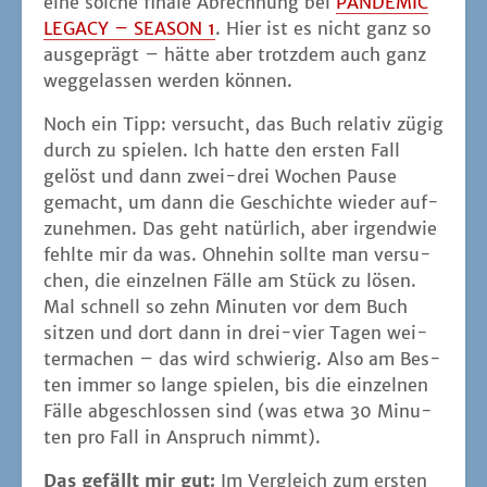
eine sol­che fina­le Abrech­nung bei
PANDEMIC
LEGACY – SEASON 1
. Hier ist es nicht ganz so
aus­ge­prägt – hät­te aber trotz­dem auch ganz
weg­ge­las­sen wer­den können.
Noch ein Tipp: ver­sucht, das Buch rela­tiv zügig
durch zu spie­len. Ich hat­te den ers­ten Fall
gelöst und dann zwei-drei Wochen Pau­se
gemacht, um dann die Geschich­te wie­der auf­
zu­neh­men. Das geht natür­lich, aber irgend­wie
fehl­te mir da was. Ohne­hin soll­te man ver­su­
chen, die ein­zel­nen Fäl­le am Stück zu lösen.
Mal schnell so zehn Minu­ten vor dem Buch
sit­zen und dort dann in drei-vier Tagen wei­
ter­ma­chen – das wird schwie­rig. Also am Bes­
ten immer so lan­ge spie­len, bis die ein­zel­nen
Fäl­le abge­schlos­sen sind (was etwa 30 Minu­
ten pro Fall in Anspruch nimmt).
Das gefällt mir gut:
Im Ver­gleich zum ers­ten