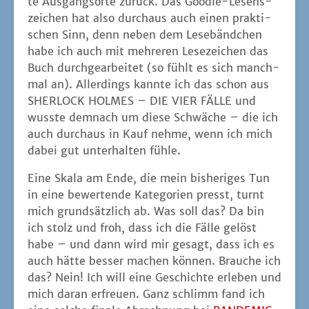
te Aus­gangs­or­te zurück. Das Goo­die-Lesens­
zei­chen hat also durch­aus auch einen prak­ti­
schen Sinn, denn neben dem Lese­bänd­chen
habe ich auch mit meh­re­ren Lese­zei­chen das
Buch durch­ge­ar­bei­tet (so fühlt es sich manch­
mal an). Aller­dings kann­te ich das schon aus
SHERLOCK HOLMES – DIE VIER FÄLLE und
wuss­te dem­nach um die­se Schwä­che – die ich
auch durch­aus in Kauf neh­me, wenn ich mich
dabei gut unter­hal­ten fühle.
Eine Ska­la am Ende, die mein bis­he­ri­ges Tun
in eine bewer­ten­de Kate­go­rien presst, turnt
mich grund­sätz­lich ab. Was soll das? Da bin
ich stolz und froh, dass ich die Fäl­le gelöst
habe – und dann wird mir gesagt, dass ich es
auch hät­te bes­ser machen kön­nen. Brau­che ich
das? Nein! Ich will eine Geschich­te erle­ben und
mich dar­an erfreu­en. Ganz schlimm fand ich