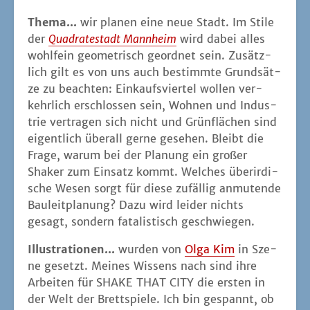
The­ma...
wir pla­nen eine neue Stadt. Im Sti­le
der
Qua­dra­te­stadt Mann­heim
wird dabei alles
wohl­fein geo­me­trisch geord­net sein. Zusätz­
lich gilt es von uns auch bestimm­te Grund­sät­
ze zu beach­ten: Ein­kaufs­vier­tel wol­len ver­
kehr­lich erschlos­sen sein, Woh­nen und Indus­
trie ver­tra­gen sich nicht und Grün­flä­chen sind
eigent­lich über­all ger­ne gese­hen. Bleibt die
Fra­ge, war­um bei der Pla­nung ein gro­ßer
Shaker zum Ein­satz kommt. Wel­ches über­ir­di­
sche Wesen sorgt für die­se zufäl­lig anmu­ten­de
Bau­leit­pla­nung? Dazu wird lei­der nichts
gesagt, son­dern fata­lis­tisch geschwiegen.
Illus­tra­tio­nen...
wur­den von
Olga Kim
in Sze­
ne gesetzt. Mei­nes Wis­sens nach sind ihre
Arbei­ten für SHAKE THAT CITY die ers­ten in
der Welt der Brett­spie­le. Ich bin gespannt, ob