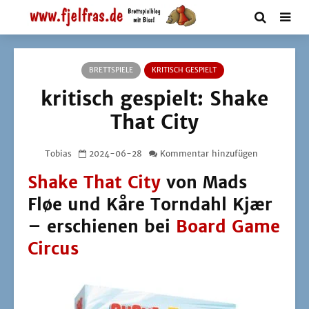
BRETTSPIELE
KRITISCH GESPIELT
kritisch gespielt: Shake
That City
Tobias
2024-06-28
Kommentar hinzufügen
Shake That City
von Mads
Fløe und Kåre Torndahl Kjær
– erschienen bei
Board Game
Circus