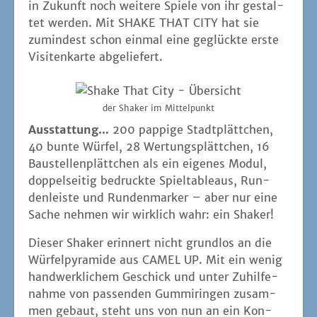
in Zukunft noch wei­te­re Spie­le von ihr gestal­
tet wer­den. Mit SHAKE THAT CITY hat sie
zumin­dest schon ein­mal eine geglück­te ers­te
Visi­ten­kar­te abgeliefert.
der Shaker im Mittelpunkt
Aus­stat­tung…
200 pap­pi­ge Stadt­plätt­chen,
40 bun­te Wür­fel, 28 Wer­tungs­plätt­chen, 16
Bau­stel­len­plätt­chen als ein eige­nes Modul,
dop­pel­sei­tig bedruck­te Spiel­ta­bleaus, Run­
den­leis­te und Run­den­mar­ker – aber nur eine
Sache neh­men wir wirk­lich wahr: ein Shaker!
Die­ser Shaker erin­nert nicht grund­los an die
Wür­fel­py­ra­mi­de aus CAMEL UP. Mit ein wenig
hand­werk­li­chem Geschick und unter Zuhil­fe­
nah­me von pas­sen­den Gum­mi­rin­gen zusam­
men gebaut, steht uns von nun an ein Kon­