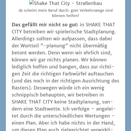
da scheint mein Beruf durch: gute Ver­kehrs­we­ge sind
kön­nen helfen!
Das gefällt mir nicht so gut:
in SHAKE THAT
CITY betrei­ben wir spie­le­ri­sche Stadt­pla­nung.
Aller­dings soll­ten wir auf­pas­sen, dass dabei
der Wort­teil "-pla­nung" nicht über­mä­ßig
betont wer­den. Denn wenn wir ehr­lich sind,
kön­nen wir gar nichts pla­nen. Wir kön­nen
ledig­lich hof­fen und ban­gen, dass zur rich­ti­
gen Zeit die rich­ti­gen Farb­wür­fel auf­tau­chen
(und das noch in der rich­ti­gen Aus­rich­tung des
Ras­ters). Des­we­gen wür­de ich ein wenig
schnip­pisch behaup­ten, wir betrei­ben in
SHAKE THAT CITY kei­ne Stadt­pla­nung, son­
dern eine Stadt­wet­te. Ich ver­fol­ge – ange­lei­
tet durch die unter­schied­li­chen Wer­tun­gen –
einen Plan. Aber ich habe nichts in der Hand,
um die­sen Plan auch ziel­ge­rich­tet ver­wirk­li­