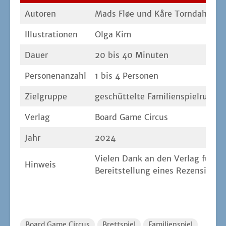
Autoren
Mads Fløe und Kåre Torn­dahl Kjæ
Illus­tra­tio­nen
Olga Kim
Dau­er
20 bis 40 Minuten
Per­so­nen­an­zahl
1 bis 4 Personen
Ziel­grup­pe
geschüt­tel­te Familienspielrunde
Ver­lag
Board Game Circus
Jahr
2024
Vie­len Dank an den Ver­lag für di
Hin­weis
Bereit­stel­lung eines Rezensions
Board Game Circus
Brettspiel
Familienspiel