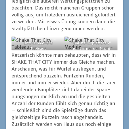
ledig­lich die äuße­ren Wer­tungs­plätt­chen zu
beach­ten. Das reicht man­chen Grup­pen schon
völ­lig aus, um trotz­dem aus­rei­chend gefor­dert
zu wer­den. Mit etwas Übung kön­nen dann die
Stadt­plätt­chen hin­zu genom­men werden.
unter­schied­li­che
"Bau­stel­len­plätt­chen"
Tableaus
und "Lich­ter der Nacht"
als Module
Ket­ze­risch könn­te man behaup­ten, dass wir in
SHAKE THAT CITY immer das Glei­che machen.
Anschau­en, was für Wür­fel aus­lie­gen, und
ent­spre­chend puz­zeln. Fünf­zehn Run­den,
immer und immer wie­der. Aber durch die rarer
wer­den­den Bau­plät­ze zieht dabei der Span­
nungs­bo­gen merk­lich an und die gespiel­ten
Anzahl der Run­den fühlt sich genau rich­tig an
– schließ­lich sind die Spiel­zü­ge durch das
gleich­zei­ti­ge Puz­zeln rasch abge­han­delt.
Zusätz­lich wer­den von Haus aus noch eini­ge