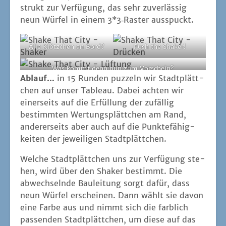
strukt zur Ver­fü­gung, das sehr zuver­läs­sig
neun Wür­fel in einem 3*3‑Raster ausspuckt.
Alle Klötz­chen an Bord?
Push the Shaker!
Was kommt denn nun zum Vorschein?
Ablauf…
in 15 Run­den puz­zeln wir Stadt­plätt­
chen auf unser Tableau. Dabei ach­ten wir
einer­seits auf die Erfül­lung der zufäl­lig
bestimm­ten Wer­tungs­plätt­chen am Rand,
ande­rer­seits aber auch auf die Punk­te­fä­hig­
kei­ten der jewei­li­gen Stadtplättchen.
Wel­che Stadt­plätt­chen uns zur Ver­fü­gung ste­
hen, wird über den Shaker bestimmt. Die
abwech­seln­de Bau­lei­tung sorgt dafür, dass
neun Wür­fel erschei­nen. Dann wählt sie davon
eine Far­be aus und nimmt sich die farb­lich
pas­sen­den Stadt­plätt­chen, um die­se auf das