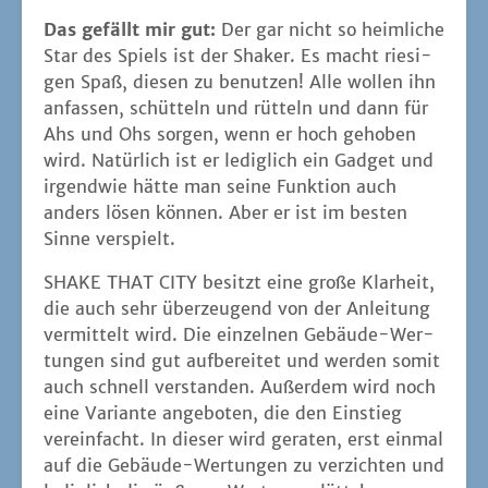
Das gefällt mir gut:
Der gar nicht so heim­li­che
Star des Spiels ist der Shaker. Es macht rie­si­
gen Spaß, die­sen zu benut­zen! Alle wol­len ihn
anfas­sen, schüt­teln und rüt­teln und dann für
Ahs und Ohs sor­gen, wenn er hoch geho­ben
wird. Natür­lich ist er ledig­lich ein Gad­get und
irgend­wie hät­te man sei­ne Funk­ti­on auch
anders lösen kön­nen. Aber er ist im bes­ten
Sin­ne verspielt.
SHAKE THAT CITY besitzt eine gro­ße Klar­heit,
die auch sehr über­zeu­gend von der Anlei­tung
ver­mit­telt wird. Die ein­zel­nen Gebäu­de-Wer­
tun­gen sind gut auf­be­rei­tet und wer­den somit
auch schnell ver­stan­den. Außer­dem wird noch
eine Vari­an­te ange­bo­ten, die den Ein­stieg
ver­ein­facht. In die­ser wird gera­ten, erst ein­mal
auf die Gebäu­de-Wer­tun­gen zu ver­zich­ten und