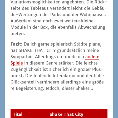
Varia­ti­ons­mög­lich­kei­ten ange­bo­ten. Die Rück­
sei­te des Tableaus ver­än­dert leicht die Gebäu­
de-Wer­tun­gen der Parks und der Wohn­häu­ser.
Außer­dem sind noch zwei wei­te­re klei­ne
Modu­le in der Box, die eben­falls Abwechs­lung
bieten.
Fazit:
Da ich ger­ne spie­le­risch Städ­te pla­ne,
hat SHAKE THAT CITY grund­sätz­lich mei­ne
Sym­pa­thie. Aller­dings emp­fin­de ich
ande­re
Spie­le
in die­sem Gen­re stär­ker. Die leich­te
Zugäng­lich­keit ist sicher­lich ein gro­ßer Plus­
punkt. Die feh­len­de Inter­ak­ti­on und der hohe
Glücks­an­teil ver­hin­dern aller­dings eine grö­ße­
re Begeis­te­rung. Jedoch, die­ser Shaker...
Titel
Shake That City