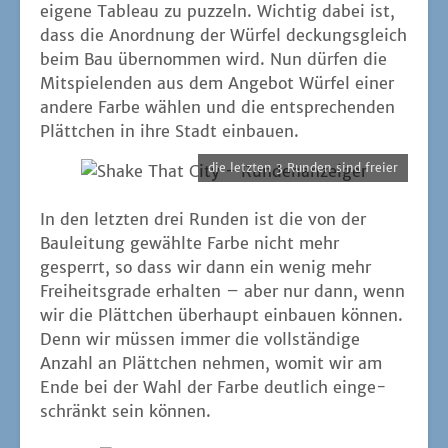
eige­ne Tableau zu puz­zeln. Wich­tig dabei ist,
dass die Anord­nung der Wür­fel deckungs­gleich
beim Bau über­nom­men wird. Nun dür­fen die
Mit­spie­len­den aus dem Ange­bot Wür­fel einer
ande­re Far­be wäh­len und die ent­spre­chen­den
Plätt­chen in ihre Stadt einbauen.
die letz­ten 3 Run­den sind freier
In den letz­ten drei Run­den ist die von der
Bau­lei­tung gewähl­te Far­be nicht mehr
gesperrt, so dass wir dann ein wenig mehr
Frei­heits­gra­de erhal­ten – aber nur dann, wenn
wir die Plätt­chen über­haupt ein­bau­en kön­nen.
Denn wir müs­sen immer die voll­stän­di­ge
Anzahl an Plätt­chen neh­men, womit wir am
Ende bei der Wahl der Far­be deut­lich ein­ge­
schränkt sein können.