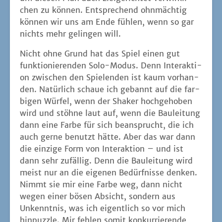
chen zu kön­nen. Ent­spre­chend ohn­mäch­tig
kön­nen wir uns am Ende füh­len, wenn so gar
nichts mehr gelin­gen will.
Nicht ohne Grund hat das Spiel einen gut
funk­tio­nie­ren­den Solo-Modus. Denn Inter­ak­ti­
on zwi­schen den Spie­len­den ist kaum vor­han­
den. Natür­lich schaue ich gebannt auf die far­
bi­gen Wür­fel, wenn der Shaker hoch­ge­ho­ben
wird und stöh­ne laut auf, wenn die Bau­lei­tung
dann eine Far­be für sich bean­sprucht, die ich
auch ger­ne benutzt hät­te. Aber das war dann
die ein­zi­ge Form von Inter­ak­ti­on – und ist
dann sehr zufäl­lig. Denn die Bau­lei­tung wird
meist nur an die eige­nen Bedürf­nis­se den­ken.
Nimmt sie mir eine Far­be weg, dann nicht
wegen einer bösen Absicht, son­dern aus
Unkennt­nis, was ich eigent­lich so vor mich
hin­puz­zle. Mir feh­len somit kon­kur­rie­ren­de