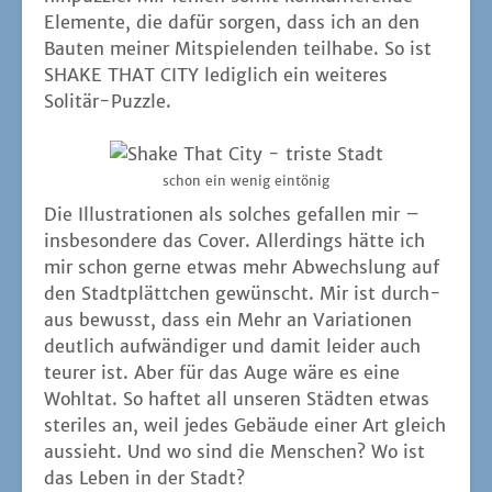
Ele­men­te, die dafür sor­gen, dass ich an den
Bau­ten mei­ner Mit­spie­len­den teil­ha­be. So ist
SHAKE THAT CITY ledig­lich ein wei­te­res
Solitär-Puzzle.
schon ein wenig eintönig
Die Illus­tra­tio­nen als sol­ches gefal­len mir –
ins­be­son­de­re das Cover. Aller­dings hät­te ich
mir schon ger­ne etwas mehr Abwechs­lung auf
den Stadt­plätt­chen gewünscht. Mir ist durch­
aus bewusst, dass ein Mehr an Varia­tio­nen
deut­lich auf­wän­di­ger und damit lei­der auch
teu­rer ist. Aber für das Auge wäre es eine
Wohl­tat. So haf­tet all unse­ren Städ­ten etwas
ste­ri­les an, weil jedes Gebäu­de einer Art gleich
aus­sieht. Und wo sind die Men­schen? Wo ist
das Leben in der Stadt?