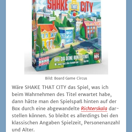
Bild: Board Game Circus
Wäre SHAKE THAT CITY das Spiel, was ich
beim Wahr­neh­men des Titel erwar­tet habe,
dann hät­te man den Spiel­spaß hin­ten auf der
Box durch eine abge­wan­del­te
Rich­ter­ska­la
dar­
stel­len kön­nen. So bleibt es aller­dings bei den
klas­si­schen Anga­ben Spiel­zeit, Per­so­nen­an­zahl
und Alter.