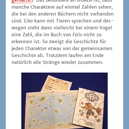
gemacht
). Das Beson­de­re an KUALA ist, dass
man­che Cha­rak­te­re auf ein­mal Zah­len sehen,
die bei den ande­ren Büchern nicht vor­han­den
sind.
Eika
kann mit Tie­ren spre­chen und des­
we­gen steht dann viel­leicht bei einem Vogel
eine Zahl, die im Buch von
Felix
nicht zu
erken­nen ist. So zweigt die Geschich­te für
jeden Cha­rak­ter etwas von der gemein­sa­men
Geschich­te ab. Trotz­dem lau­fen am Ende
natür­lich alle Strän­ge wie­der zusammen.