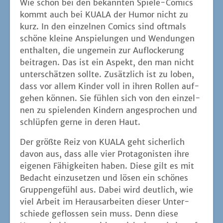
Wie schon bei den bekann­ten Spie­le-Comics
kommt auch bei KUALA der Humor nicht zu
kurz. In den ein­zel­nen Comics sind oft­mals
schö­ne klei­ne Anspie­lun­gen und Wen­dun­gen
ent­hal­ten, die unge­mein zur Auf­lo­cke­rung
bei­tra­gen. Das ist ein Aspekt, den man nicht
unter­schät­zen soll­te. Zusätz­lich ist zu loben,
dass vor allem Kin­der voll in ihren Rol­len auf­
ge­hen kön­nen. Sie füh­len sich von den ein­zel­
nen zu spie­len­den Kin­dern ange­spro­chen und
schlüp­fen ger­ne in deren Haut.
Der größ­te Reiz von KUALA geht sicher­lich
davon aus, dass alle vier Prot­ago­nis­ten ihre
eige­nen Fähig­kei­ten haben. Die­se gilt es mit
Bedacht ein­zu­set­zen und lösen ein schö­nes
Grup­pen­ge­fühl aus. Dabei wird deut­lich, wie
viel Arbeit im Her­aus­ar­bei­ten die­ser Unter­
schie­de geflos­sen sein muss. Denn die­se