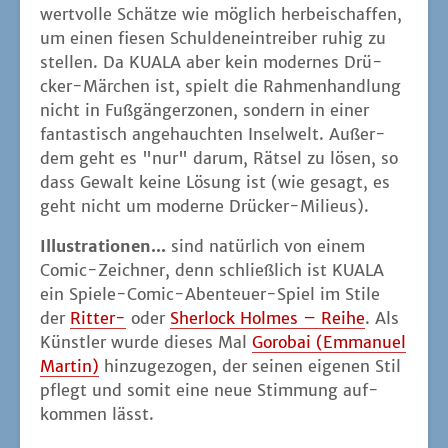
wert­vol­le Schät­ze wie mög­lich her­bei­schaf­fen,
um einen fie­sen Schul­den­ein­trei­ber ruhig zu
stel­len. Da KUALA aber kein moder­nes Drü­
cker-Mär­chen ist, spielt die Rah­men­hand­lung
nicht in Fuß­gän­ger­zo­nen, son­dern in einer
fan­tas­tisch ange­hauch­ten Insel­welt. Außer­
dem geht es "nur" dar­um, Rät­sel zu lösen, so
dass Gewalt kei­ne Lösung ist (wie gesagt, es
geht nicht um moder­ne Drücker-Milieus).
Illus­tra­tio­nen...
sind natür­lich von einem
Comic-Zeich­ner, denn schließ­lich ist KUALA
ein Spie­le-Comic-Aben­teu­er-Spiel im Sti­le
der
Rit­ter-
oder
Sher­lock Hol­mes – Rei­he
. Als
Künst­ler wur­de die­ses Mal
Goro­bai (Emma­nu­el
Mar­tin)
hin­zu­ge­zo­gen, der sei­nen eige­nen Stil
pflegt und somit eine neue Stim­mung auf­
kom­men lässt.