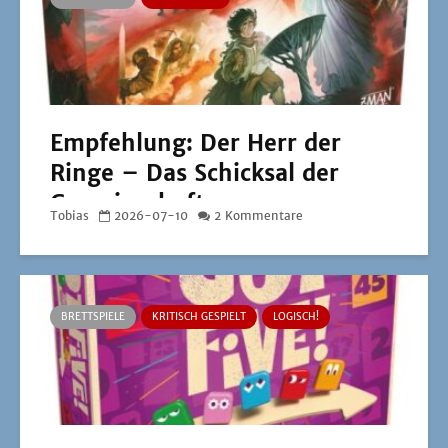
Empfehlung: Der Herr der
Ringe – Das Schicksal der
Gemeinschaft
Tobias
2026-07-10
2 Kommentare
BRETTSPIELE
KRITISCH GESPIELT
LOGISCH!