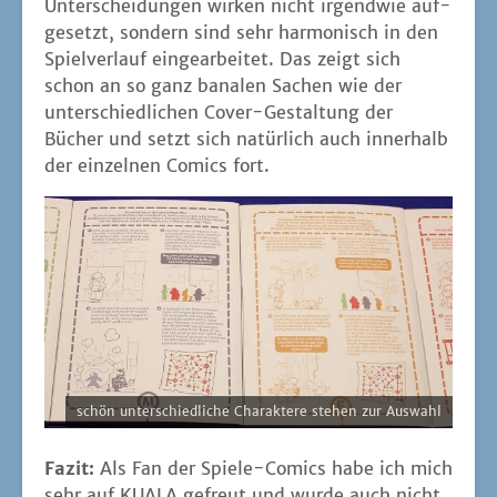
Unter­schei­dun­gen wir­ken nicht irgend­wie auf­
ge­setzt, son­dern sind sehr har­mo­nisch in den
Spiel­ver­lauf ein­ge­ar­bei­tet. Das zeigt sich
schon an so ganz bana­len Sachen wie der
unter­schied­li­chen Cover-Gestal­tung der
Bücher und setzt sich natür­lich auch inner­halb
der ein­zel­nen Comics fort.
schön unter­schied­li­che Cha­rak­te­re ste­hen zur Auswahl
Fazit:
Als Fan der Spie­le-Comics habe ich mich
sehr auf KUALA gefreut und wur­de auch nicht