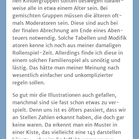
nen Kin­der­grup­pen soll­ten des­we­gen idea­ler­
wei­se alle in etwa einem Alter sein. Bei
gemisch­ten Grup­pen müs­sen die älte­ren oft­
mals Mode­ra­to­ren sein. Die­se sind auch bei
der fina­len Abrech­nung am Ende eines Aben­
teu­ers not­wen­dig. Sol­che Tabel­len und Modi­fi­k
a­to­ren ken­ne ich noch aus mei­ner dama­li­gen
Rol­len­spiel-Zeit. Aller­dings fin­de ich die­se in
einem sol­chen Fami­li­en­spiel als unnö­tig und
läs­tig. Das hät­te man mei­ner Mei­nung nach
wesent­lich ein­fa­cher und unkom­pli­zier­ter
regeln sollen.
So gut mir die Illus­tra­tio­nen auch gefal­len,
manch­mal sind sie fast schon etwas zu ver­
spielt. Denn uns ist es öfters pas­siert, dass wir
an Stel­len Zah­len erkannt haben, die doch gar
kei­ne waren. Da erkennt man ein Mus­ter in
einer Kis­te, das viel­leicht eine 143 dar­stel­len