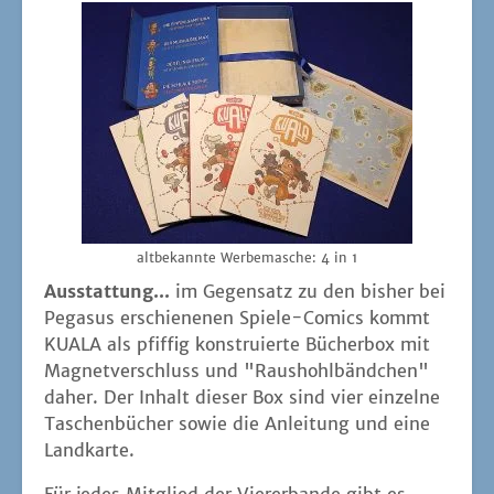
alt­be­kann­te Wer­be­ma­sche: 4 in 1
Aus­stat­tung...
im Gegen­satz zu den bis­her bei
Pega­sus erschie­ne­nen Spie­le-Comics kommt
KUALA als pfif­fig kon­stru­ier­te Bücher­box mit
Magnet­ver­schluss und "Raus­hohl­bänd­chen"
daher. Der Inhalt die­ser Box sind vier ein­zel­ne
Taschen­bü­cher sowie die Anlei­tung und eine
Landkarte.