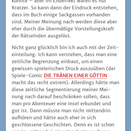
könn­te – aber im End­ef­fekt waren es nur
Krat­zer. So kann dann der Ein­druck ent­ste­hen,
dass im Buch eini­ge Sack­gas­sen vor­han­den
sind. Mei­ner Mei­nung nach wer­den die­se aber
eher durch die über­mä­ßi­ge Vor­stel­lungs­kraft
der Rät­seln­den ausgelöst.
Nicht ganz glück­lich bin ich auch mit der Zeit­
ein­tei­lung. Ich kann ver­ste­hen, dass man eine
zeit­li­che Begren­zung ein­baut, um einen
gewis­sen spie­le­ri­schen Druck aus­zu­üben (der
Spie­le-Comic
DIE TRÄNEN EINER GÖTTIN
macht das recht extrem). Aller­dings hät­te man
die­se zeit­li­che Seg­men­tie­rung mei­ner Mei­
nung nach dar­auf beschrän­ken sol­len, dass
man pro Aben­teu­er eine Insel erkun­det und
gut ist. Dann müss­te man nicht mit­ten­drin
auf­hö­ren und hät­te auch eher in sich
geschlos­se­ne Geschich­ten. Denn es ist schon