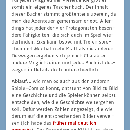
Für jedes Mit­glied der Vie­rer­ban­de gibt es
somit ein eige­nes Taschen­buch. Der Inhalt
die­ser Bücher stimmt größ­ten­teils über­ein, da
man die Aben­teu­er gemein­sam erlebt. Aller­
dings hat jeder der vier Prot­ago­nis­ten beson­
de­re Fähig­kei­ten, die sich auch im Spiel wie­
der­fin­den.
Eika
kann bspw. mit Tie­ren spre­
chen und
Max
hat mehr Kraft als die ande­ren.
Des­we­gen erge­ben sich je nach Cha­rak­ter
ande­re Mög­lich­kei­ten und jedes Buch ist des­
we­gen in Details doch unterschiedlich.
Ablauf...
wie man es auch aus den ande­ren
Spie­le-Comics kennt, ent­steht von Bild zu Bild
eine Geschich­te und die Spie­ler kön­nen selbst
ent­schei­den, wie die Geschich­te wei­ter­ge­hen
soll. Dafür wer­den Zah­len ange­zeigt, die wie­
der­um auf die ent­spre­chen­den Bil­der ver­wei­
sen (ich habe das
frü­her mal deut­lich