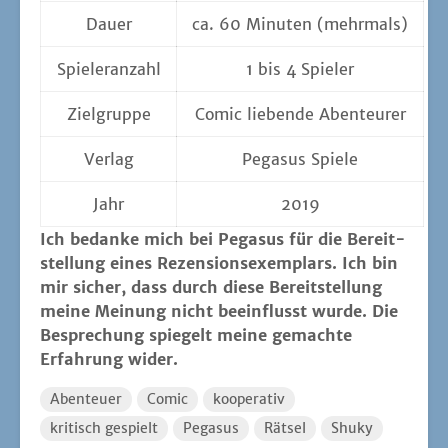
Dau­er
ca. 60 Minu­ten (mehr­mals)
Spie­ler­an­zahl
1 bis 4 Spieler
Ziel­grup­pe
Comic lie­ben­de Abenteurer
Ver­lag
Pega­sus Spiele
Jahr
2019
Ich bedan­ke mich bei Pega­sus für die Bereit­
stel­lung eines Rezen­si­ons­exem­plars. Ich bin
mir sicher, dass durch die­se Bereit­stel­lung
mei­ne Mei­nung nicht beein­flusst wur­de. Die
Bespre­chung spie­gelt mei­ne gemach­te
Erfah­rung wider.
Abenteuer
Comic
kooperativ
kritisch gespielt
Pegasus
Rätsel
Shuky