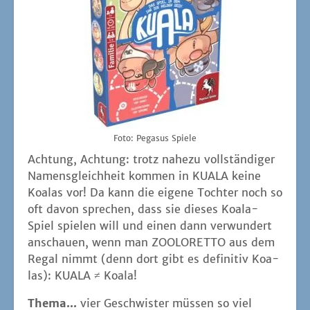
Foto: Pega­sus Spiele
Ach­tung, Ach­tung: trotz nahe­zu voll­stän­di­ger
Namens­gleich­heit kom­men in KUALA kei­ne
Koa­las vor! Da kann die eige­ne Toch­ter noch so
oft davon spre­chen, dass sie die­ses Koa­la-
Spiel spie­len will und einen dann ver­wun­dert
anschau­en, wenn man ZOOLORETTO aus dem
Regal nimmt (denn dort gibt es defi­ni­tiv Koa­
las): KUALA ≠ Koala!
The­ma...
vier Geschwis­ter müs­sen so viel