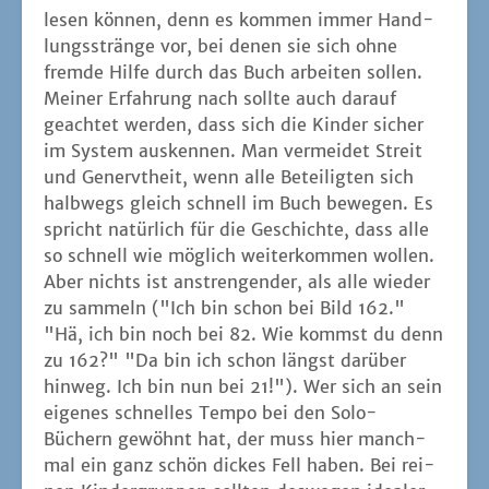
lesen kön­nen, denn es kom­men immer Hand­
lungs­strän­ge vor, bei denen sie sich ohne
frem­de Hil­fe durch das Buch arbei­ten sol­len.
Mei­ner Erfah­rung nach soll­te auch dar­auf
geach­tet wer­den, dass sich die Kin­der sicher
im Sys­tem aus­ken­nen. Man ver­mei­det Streit
und Genervt­heit, wenn alle Betei­lig­ten sich
halb­wegs gleich schnell im Buch bewe­gen. Es
spricht natür­lich für die Geschich­te, dass alle
so schnell wie mög­lich wei­ter­kom­men wol­len.
Aber nichts ist anstren­gen­der, als alle wie­der
zu sam­meln ("Ich bin schon bei Bild 162."
"Hä, ich bin noch bei 82. Wie kommst du denn
zu 162?" "Da bin ich schon längst dar­über
hin­weg. Ich bin nun bei 21!"). Wer sich an sein
eige­nes schnel­les Tem­po bei den Solo-
Büchern gewöhnt hat, der muss hier manch­
mal ein ganz schön dickes Fell haben. Bei rei­