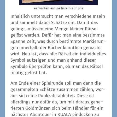
es war­ten eini­ge Inseln auf uns
Inhalt­lich unter­sucht man ver­schie­de­ne Inseln
und sam­melt dabei Schät­ze ein. Damit das
gelingt, müs­sen eine Men­ge klei­ner Rät­sel
gelöst wer­den. Dafür hat man eine bestimm­te
Span­ne Zeit, was durch bestimm­te Mar­kie­run­
gen inner­halb der Bücher kennt­lich gemacht
wird. Neu ist, dass alle Rät­sel ein indi­vi­du­el­les
Sym­bol auf­zei­gen und man anhand die­ser
Sym­bo­le über­prü­fen kann, ob man das Rät­sel
rich­tig gelöst hat.
Am Ende einer Spiel­run­de soll man dann die
gesam­mel­ten Schät­ze zusam­men zäh­len, wor­
aus sich eine Punk­zahl ablei­tet. Die­se ist
aller­dings nur dafür da, um mit dar­aus gene­
rier­ten Gold­mün­zen sich beim Händ­ler für ein
nächs­tes Aben­teu­er in KUALA ein­de­cken zu