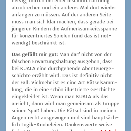
ner­vig, mit­ten bei einer Insel­un­ter­su­chung
abzu­bre­chen und ein ande­res Mal dort wie­der
anfan­gen zu müs­sen. Auf der ande­ren Sei­te
muss man sich klar machen, dass gera­de bei
jün­ge­ren Kin­dern die Auf­merk­sam­keits­span­ne
für kon­zen­trier­tes Spie­len (und das ist not­
wen­dig) beschränkt ist.
Das gefällt mir gut:
Man darf nicht von der
fal­schen Erwar­tungs­hal­tung aus­ge­hen, dass
bei KUALA eine durch­ge­hen­de Aben­teu­er­ge­
schich­te erzählt wird. Das ist defi­ni­tiv nicht
der Fall. Viel­mehr ist es eine Art Rät­sel­samm­
lung, die in eine schön illus­trier­te Geschich­te
ein­ge­klei­det ist. Wenn man KUALA als das
ansieht, dann wird man gemein­sam als Grup­pe
sei­nen Spaß haben. Die Rät­sel sind in mei­nen
Augen recht aus­ge­wo­gen und sind haupt­säch­
lich Logik-Kno­be­lei­en. Dan­kens­wer­ter­wei­se