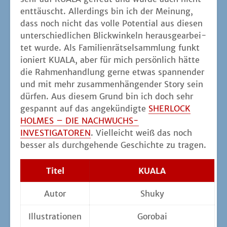
ent­täuscht. Aller­dings bin ich der Mei­nung,
dass noch nicht das vol­le Poten­ti­al aus die­sen
unter­schied­li­chen Blick­win­keln her­aus­ge­ar­bei­
tet wur­de. Als Fami­li­en­rät­sel­samm­lung funk­t
io­niert KUALA, aber für mich per­sön­lich hät­te
die Rah­men­hand­lung ger­ne etwas span­nen­der
und mit mehr zusam­men­hän­gen­der Sto­ry sein
dür­fen. Aus die­sem Grund bin ich doch sehr
gespannt auf das ange­kün­dig­te
SHERLOCK
HOLMES – DIE NACHWUCHS-
INVESTIGATOREN
. Viel­leicht weiß das noch
bes­ser als durch­ge­hen­de Geschich­te zu tragen.
Titel
KUALA
Autor
Shuky
Illus­tra­tio­nen
Goro­bai