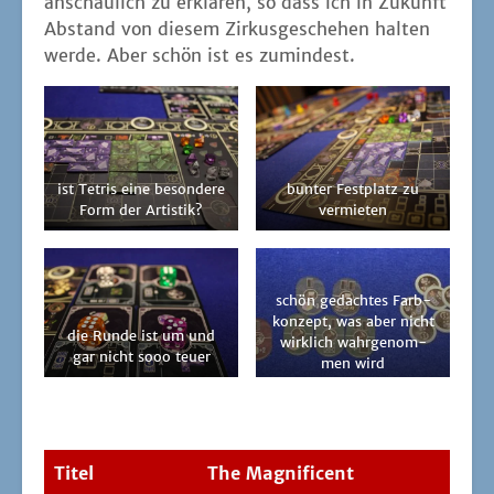
anschau­lich zu erklä­ren, so dass ich in Zukunft
Abstand von die­sem Zir­kus­ge­sche­hen hal­ten
wer­de. Aber schön ist es zumindest.
ist Tetris eine beson­de­re
bun­ter Fest­platz zu
Form der Artistik?
vermieten
schön gedach­tes Farb­
kon­zept, was aber nicht
die Run­de ist um und
wirk­lich wahr­ge­nom­
gar nicht sooo teuer
men wird
Titel
The Magni­fi­cent