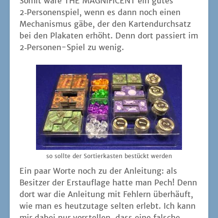
Somit wäre THE MAGNIFICENT ein gutes
2‑Personenspiel, wenn es dann noch einen
Mecha­nis­mus gäbe, der den Kar­ten­durch­satz
bei den Pla­ka­ten erhöht. Denn dort pas­siert im
2‑Per­so­nen-Spiel zu wenig.
so soll­te der Sor­tier­kas­ten bestückt werden
Ein paar Wor­te noch zu der Anlei­tung: als
Besit­zer der Erst­auf­la­ge hat­te man Pech! Denn
dort war die Anlei­tung mit Feh­lern über­häuft,
wie man es heut­zu­ta­ge sel­ten erlebt. Ich kann
mir dabei nur vor­stel­len, dass eine fal­sche