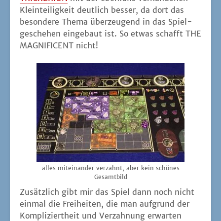
Klein­tei­lig­keit deut­lich bes­ser, da dort das
beson­de­re The­ma über­zeu­gend in das Spiel­
ge­sche­hen ein­ge­baut ist. So etwas schafft THE
MAGNIFICENT nicht!
alles mit­ein­an­der ver­zahnt, aber kein schö­nes
Gesamtbild
Zusätz­lich gibt mir das Spiel dann noch nicht
ein­mal die Frei­hei­ten, die man auf­grund der
Kom­pli­ziert­heit und Ver­zah­nung erwar­ten