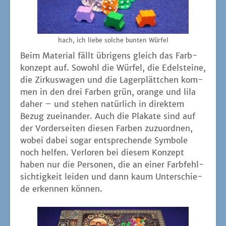
hach, ich lie­be sol­che bun­ten Würfel
Beim Mate­ri­al fällt übri­gens gleich das Farb­
kon­zept auf. Sowohl die Wür­fel, die Edel­stei­ne,
die Zir­kus­wa­gen und die Lager­plätt­chen kom­
men in den drei Far­ben grün, oran­ge und lila
daher – und ste­hen natür­lich in direk­tem
Bezug zuein­an­der. Auch die Pla­ka­te sind auf
der Vor­der­sei­ten die­sen Far­ben zuzu­ord­nen,
wobei dabei sogar ent­spre­chen­de Sym­bo­le
noch hel­fen. Ver­lo­ren bei die­sem Kon­zept
haben nur die Per­so­nen, die an einer Farb­fehl­
sich­tig­keit lei­den und dann kaum Unter­schie­
de erken­nen können.