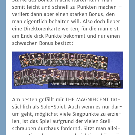
somit leicht und schnell zu Punk­ten machen –
ver­liert dann aber einen star­ken Bonus, den
man eigent­lich behal­ten will. Also doch lie­ber
eine Direk­to­ren­kar­te wer­ten, für die man erst
am Ende dick Punk­te bekommt und nur einen
schwa­chen Bonus besitzt?
oben hui, unten aber auch – und nun?
Am bes­ten gefällt mir THE MAGNIFICENT tat­
säch­lich als Solo-Spiel. Auch wenn es nur dar­
um geht, mög­lichst vie­le Sieg­punk­te zu erzie­
len, ist das Spiel auf­grund der vie­len Stell­
schrau­ben durch­aus for­dernd. Sitzt man allei­