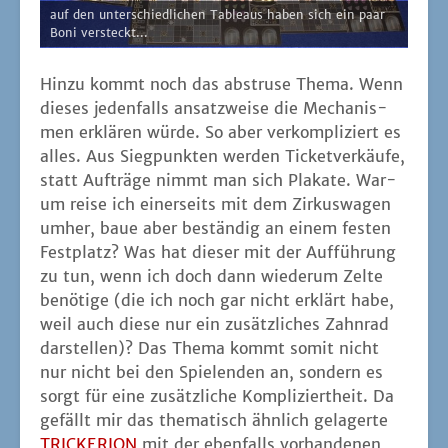
auf den unter­schied­li­chen Tableaus haben sich ein paar
Boni versteckt...
Hin­zu kommt noch das abstru­se The­ma. Wenn
die­ses jeden­falls ansatz­wei­se die Mecha­nis­
men erklä­ren wür­de. So aber ver­kom­pli­ziert es
alles. Aus Sieg­punk­ten wer­den Ticket­ver­käu­fe,
statt Auf­trä­ge nimmt man sich Pla­ka­te. War­
um rei­se ich einer­seits mit dem Zir­kus­wa­gen
umher, baue aber bestän­dig an einem fes­ten
Fest­platz? Was hat die­ser mit der Auf­füh­rung
zu tun, wenn ich doch dann wie­der­um Zel­te
benö­ti­ge (die ich noch gar nicht erklärt habe,
weil auch die­se nur ein zusätz­li­ches Zahn­rad
dar­stel­len)? Das The­ma kommt somit nicht
nur nicht bei den Spie­len­den an, son­dern es
sorgt für eine zusätz­li­che Kom­pli­ziert­heit. Da
gefällt mir das the­ma­tisch ähn­lich gela­ger­te
TRICKERION
mit der eben­falls vor­han­de­nen