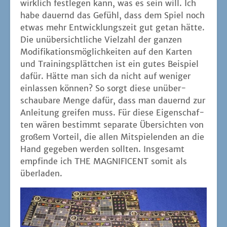
wirk­lich fest­le­gen kann, was es sein will. Ich
habe dau­ernd das Gefühl, dass dem Spiel noch
etwas mehr Ent­wick­lungs­zeit gut getan hät­te.
Die unüber­sicht­li­che Viel­zahl der gan­zen
Modi­fi­ka­ti­ons­mög­lich­kei­ten auf den Kar­ten
und Trai­nings­plätt­chen ist ein gutes Bei­spiel
dafür. Hät­te man sich da nicht auf weni­ger
ein­las­sen kön­nen? So sorgt die­se unüber­
schau­ba­re Men­ge dafür, dass man dau­ernd zur
Anlei­tung grei­fen muss. Für die­se Eigen­schaf­
ten wären bestimmt sepa­ra­te Über­sich­ten von
gro­ßem Vor­teil, die allen Mit­spie­len­den an die
Hand gege­ben wer­den soll­ten. Ins­ge­samt
emp­fin­de ich THE MAGNIFICENT somit als
überladen.