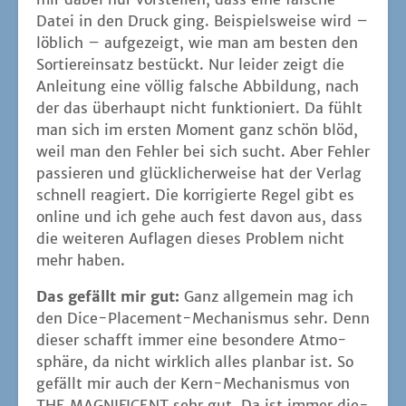
Datei in den Druck ging. Bei­spiels­wei­se wird –
löb­lich – auf­ge­zeigt, wie man am bes­ten den
Sor­tier­ein­satz bestückt. Nur lei­der zeigt die
Anlei­tung eine völ­lig fal­sche Abbil­dung, nach
der das über­haupt nicht funk­tio­niert. Da fühlt
man sich im ers­ten Moment ganz schön blöd,
weil man den Feh­ler bei sich sucht. Aber Feh­ler
pas­sie­ren und glück­li­cher­wei­se hat der Ver­lag
schnell reagiert. Die kor­ri­gier­te Regel gibt es
online und ich gehe auch fest davon aus, dass
die wei­te­ren Auf­la­gen die­ses Pro­blem nicht
mehr haben.
Das gefällt mir gut:
Ganz all­ge­mein mag ich
den Dice-Pla­ce­ment-Mecha­nis­mus sehr. Denn
die­ser schafft immer eine beson­de­re Atmo­
sphä­re, da nicht wirk­lich alles plan­bar ist. So
gefällt mir auch der Kern-Mecha­nis­mus von
THE MAGNIFICENT sehr gut. Da ist immer die­