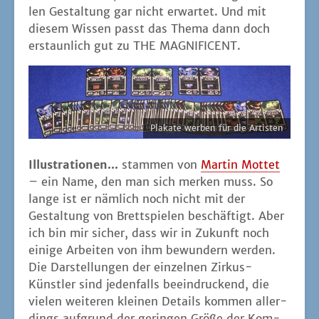
len Gestal­tung gar nicht erwar­tet. Und mit
die­sem Wis­sen passt das The­ma dann doch
erstaun­lich gut zu THE MAGNIFICENT.
Pla­ka­te wer­ben für die Artisten
Illus­tra­tio­nen...
stam­men von
Mar­tin Mot­tet
– ein Name, den man sich mer­ken muss. So
lan­ge ist er näm­lich noch nicht mit der
Gestal­tung von Brett­spie­len beschäf­tigt. Aber
ich bin mir sicher, dass wir in Zukunft noch
eini­ge Arbei­ten von ihm bewun­dern wer­den.
Die Dar­stel­lun­gen der ein­zel­nen Zir­kus-
Künst­ler sind jeden­falls beein­dru­ckend, die
vie­len wei­te­ren klei­nen Details kom­men aller­
dings auf­grund der gerin­gen Grö­ße der Kom­