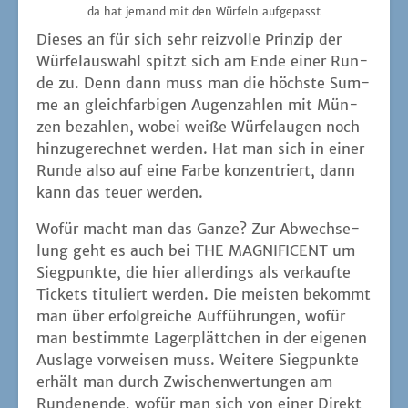
da hat jemand mit den Wür­feln aufgepasst
Die­ses an für sich sehr reiz­vol­le Prin­zip der
Wür­fel­aus­wahl spitzt sich am Ende einer Run­
de zu. Denn dann muss man die höchs­te Sum­
me an gleich­far­bi­gen Augen­zah­len mit Mün­
zen bezah­len, wobei wei­ße Wür­fel­au­gen noch
hin­zu­ge­rech­net wer­den. Hat man sich in einer
Run­de also auf eine Far­be kon­zen­triert, dann
kann das teu­er werden.
Wofür macht man das Gan­ze? Zur Abwech­se­
lung geht es auch bei THE MAGNIFICENT um
Sieg­punk­te, die hier aller­dings als ver­kauf­te
Tickets titu­liert wer­den. Die meis­ten bekommt
man über erfolg­rei­che Auf­füh­run­gen, wofür
man bestimm­te Lager­plätt­chen in der eige­nen
Aus­la­ge vor­wei­sen muss. Wei­te­re Sieg­punk­te
erhält man durch Zwi­schen­wer­tun­gen am
Run­den­en­de, wofür man sich von einer Direk­t