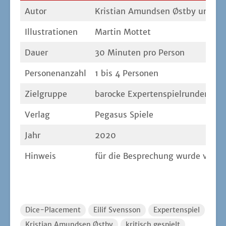
Autor
Kris­ti­an Amund­sen Øst­by und Ei
Illus­tra­tio­nen
Mar­tin Mottet
Dau­er
30 Minu­ten pro Person
Per­so­nen­an­zahl
1 bis 4 Personen
Ziel­grup­pe
baro­cke Expertenspielrunden
Ver­lag
Pega­sus Spiele
Jahr
2020
Hin­weis
für die Bespre­chung wur­de vom Ver
Dice-Placement
Eilif Svensson
Expertenspiel
Kristian Amundsen Østby
kritisch gespielt