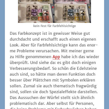
kein Fest für Farbfehlsichtige
Das Farb­kon­zept ist in gewis­ser Wei­se gut
durch­dacht und erschafft auch einen eige­nen
Look. Aber für Farb­fehl­sich­ti­ge kann das enor­
me Pro­ble­me ver­ur­sa­chen. Mit mei­ner ger­ne
zu Hil­fe genom­me­nen
App
habe ich das wie­der
über­prüft. Und sie­he da: es gibt doch eini­gen
Ver­bes­se­rungs­be­darf. So schön die Edel­stei­ne
auch sind, so hät­te man deren Funk­ti­on doch
bes­ser über Plätt­chen mit Sym­bo­len erklä­ren
sol­len. Zumal sie auch the­ma­tisch frag­wür­dig
sind, sol­len sie doch Spe­zi­al­ef­fek­te dar­stel­len.
Das Aus­su­chen der Wür­fel stellt sich ähn­lich
pro­ble­ma­tisch dar. Aber selbst für Per­so­nen,