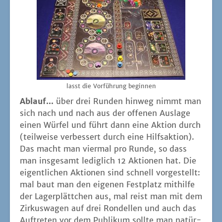
lasst die Vor­füh­rung beginnen
Ablauf...
über drei Run­den hin­weg nimmt man
sich nach und nach aus der offe­nen Aus­la­ge
einen Wür­fel und führt dann eine Akti­on durch
(teil­wei­se ver­bes­sert durch eine Hilfs­ak­ti­on).
Das macht man vier­mal pro Run­de, so dass
man ins­ge­samt ledig­lich 12 Aktio­nen hat. Die
eigent­li­chen Aktio­nen sind schnell vor­ge­stellt:
mal baut man den eige­nen Fest­platz mit­hil­fe
der Lager­plätt­chen aus, mal reist man mit dem
Zir­kus­wa­gen auf drei Ron­del­len und auch das
Auf­tre­ten vor dem Publi­kum soll­te man natür­