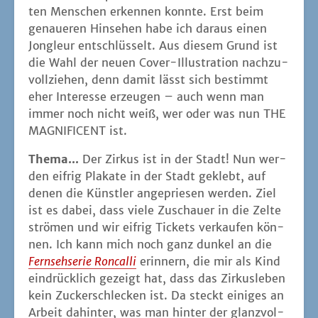
ten Men­schen erken­nen konn­te. Erst beim
genaue­ren Hin­se­hen habe ich dar­aus einen
Jon­gleur ent­schlüs­selt. Aus die­sem Grund ist
die Wahl der neu­en Cover-Illus­tra­ti­on nach­zu­
voll­zie­hen, denn damit lässt sich bestimmt
eher Inter­es­se erzeu­gen – auch wenn man
immer noch nicht weiß, wer oder was nun THE
MAGNIFICENT ist.
The­ma...
Der Zir­kus ist in der Stadt! Nun wer­
den eif­rig Pla­ka­te in der Stadt geklebt, auf
denen die Künst­ler ange­prie­sen wer­den. Ziel
ist es dabei, dass vie­le Zuschau­er in die Zel­te
strö­men und wir eif­rig Tickets ver­kau­fen kön­
nen. Ich kann mich noch ganz dun­kel an die
Fern­seh­se­rie Ron­cal­li
erin­nern, die mir als Kind
ein­drück­lich gezeigt hat, dass das Zir­kus­le­ben
kein Zucker­schle­cken ist. Da steckt eini­ges an
Arbeit dahin­ter, was man hin­ter der glanz­vol­