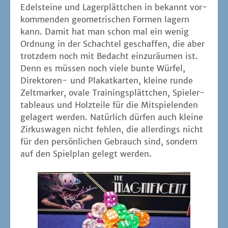
Edel­stei­ne und Lager­plätt­chen in bekannt vor­
kom­men­den geo­me­tri­schen For­men lagern
kann. Damit hat man schon mal ein wenig
Ord­nung in der Schach­tel geschaf­fen, die aber
trotz­dem noch mit Bedacht ein­zu­räu­men ist.
Denn es müs­sen noch vie­le bun­te Wür­fel,
Direk­to­ren- und Pla­kat­kar­ten, klei­ne run­de
Zelt­mar­ker, ova­le Trai­nings­plätt­chen, Spie­ler­
ta­bleaus und Holz­tei­le für die Mit­spie­len­den
gela­gert wer­den. Natür­lich dür­fen auch klei­ne
Zir­kus­wa­gen nicht feh­len, die aller­dings nicht
für den per­sön­li­chen Gebrauch sind, son­dern
auf den Spiel­plan gelegt werden.