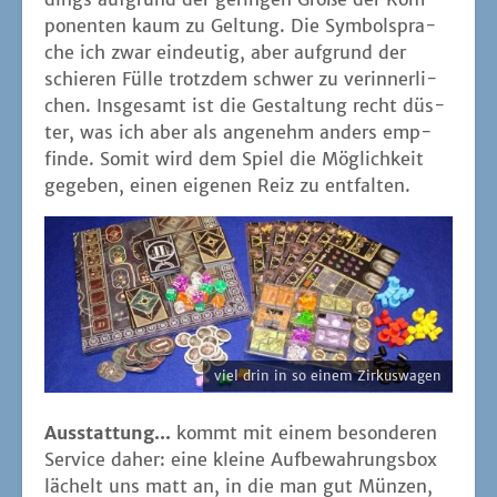
po­nen­ten kaum zu Gel­tung. Die Sym­bol­spra­
che ich zwar ein­deu­tig, aber auf­grund der
schie­ren Fül­le trotz­dem schwer zu ver­in­ner­li­
chen. Ins­ge­samt ist die Gestal­tung recht düs­
ter, was ich aber als ange­nehm anders emp­
fin­de. Somit wird dem Spiel die Mög­lich­keit
gege­ben, einen eige­nen Reiz zu entfalten.
viel drin in so einem Zirkuswagen
Aus­stat­tung...
kommt mit einem beson­de­ren
Ser­vice daher: eine klei­ne Auf­be­wah­rungs­box
lächelt uns matt an, in die man gut Mün­zen,