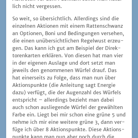
lich nicht vergessen.
So weit, so über­sicht­lich. Aller­dings sind die
ein­zel­nen Aktio­nen mit einem Rat­ten­schwanz
an Optio­nen, Boni und Bedin­gun­gen ver­se­hen,
die einen unüber­sicht­li­chen Regel­wust erzeu­
gen. Das kann ich gut am Bei­spiel der Direk­
to­ren­kar­ten erklä­ren. Von die­sen hat man vier
in der eige­nen Aus­la­ge und dort setzt man
jeweils den genom­me­nen Wür­fel drauf. Das
hat einer­seits zu Fol­ge, dass man nun über
Akti­ons­punk­te (die Anlei­tung sagt Ener­gie
dazu) ver­fügt, die der Augen­zahl des Wür­fels
ent­spricht – aller­dings bezieht man dabei
auch schon aus­lie­gen­de Wür­fel der gewähl­ten
Far­be ein. Liegt bei mir schon eine grü­ne 5 und
neh­me ich mir eine wei­te­re grü­ne 3, dann ver­
fü­ge ich über 8 Akti­ons­punk­te. Die­se Akti­ons­
punk­te kann man nun aber noch durch die