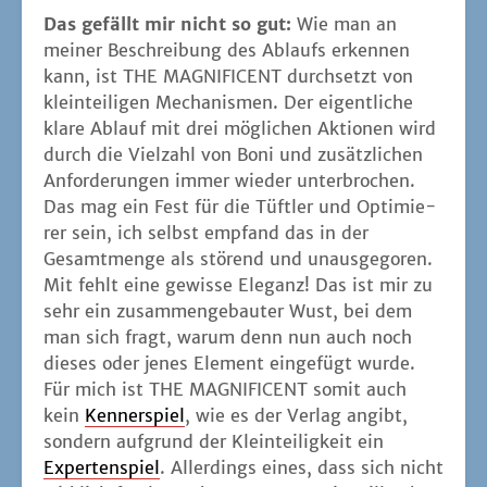
Das gefällt mir nicht so gut:
Wie man an
mei­ner Beschrei­bung des Ablaufs erken­nen
kann, ist THE MAGNIFICENT durch­setzt von
klein­tei­li­gen Mecha­nis­men. Der eigent­li­che
kla­re Ablauf mit drei mög­li­chen Aktio­nen wird
durch die Viel­zahl von Boni und zusätz­li­chen
Anfor­de­run­gen immer wie­der unter­bro­chen.
Das mag ein Fest für die Tüft­ler und Opti­mie­
rer sein, ich selbst emp­fand das in der
Gesamt­men­ge als stö­rend und unaus­ge­go­ren.
Mit fehlt eine gewis­se Ele­ganz! Das ist mir zu
sehr ein zusam­men­ge­bau­ter Wust, bei dem
man sich fragt, war­um denn nun auch noch
die­ses oder jenes Ele­ment ein­ge­fügt wur­de.
Für mich ist THE MAGNIFICENT somit auch
kein
Ken­ner­spiel
, wie es der Ver­lag angibt,
son­dern auf­grund der Klein­tei­lig­keit ein
Exper­ten­spiel
. Aller­dings eines, dass sich nicht