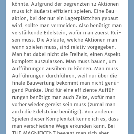
könn­te. Auf­grund der begrenz­ten 12 Aktio­nen
muss ich äußerst effi­zi­ent spie­len. Eine Bau­
ak­ti­on, bei der nur ein Lager­plätt­chen gebaut
wird, soll­te man ver­mei­den. Also benö­tigt man
ver­stär­ken­de Edel­stein, wofür man zuerst Rei­
sen muss. Die Abläu­fe, wel­che Aktio­nen man
wann spie­len muss, sind rela­tiv vor­ge­ge­ben.
Man hat dabei nicht die Frei­heit, einen Aspekt
kom­plett aus­zu­las­sen. Man muss bau­en, um
Auf­füh­run­gen aus­üben zu kön­nen. Man muss
Auf­füh­run­gen durch­füh­ren, weil nur über die
fina­le Bau­wer­tung bekommt man nicht genü­
gend Punk­te. Und für eine effi­zi­en­te Auf­füh­
run­gen benö­tigt man auch Zel­te, wofür man
vor­her wie­der gereist sein muss (zumal man
auch die Edel­stei­ne benö­tigt). Von ande­ren
Spie­len die­ser Kom­ple­xi­tät ken­ne ich es, dass
man ver­schie­de­ne Wege erkun­den kann. Bei
THE MAGNIFICENT bewegt man sich aber