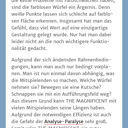
die kei­ne Pro­ble­me mit Farb­schwä­chen haben,
sind die farb­lo­sen Wür­fel ein Ärger­nis. Denn
wei­ße Punk­te las­sen sich schlecht auf farb­lo­
sen Flä­che erken­nen. Ins­ge­samt hat man das
Gefühl, dass viel Wert auf eine ein­zig­ar­ti­ge
Gestal­tung gelegt wur­de. Nur hat man dabei
lei­der nicht an die noch wich­ti­ge­re Funk­tio­
na­li­tät gedacht.
Auf­grund der sich ändern­den Rah­men­be­din­
gun­gen, kann man auch nur bedingt vor­pla­
nen. Man ist nun ein­mal davon abhän­gig, was
die Mit­spie­len­den so machen. Wel­che Wür­fel
neh­men sie? Bewe­gen sie eine Kut­sche?
Schnap­pen sie mir ein Auf­füh­rungs­feld weg?
Aus die­sem Grund kann THE MAGNIFICENT mit
vie­len Mit­spie­len­den sei­ne Län­gen haben.
Auf­grund der not­wen­di­gen Effi­zi­enz ist auch
die Gefahr der
Ana­ly­se-Para­ly­se
sehr groß.