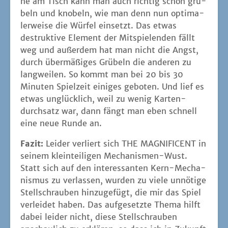
ne am Tisch kann man auch rich­tig schön grü­
beln und kno­beln, wie man denn nun opti­ma­
ler­wei­se die Wür­fel ein­setzt. Das etwas
destruk­ti­ve Ele­ment der Mit­spie­len­den fällt
weg und außer­dem hat man nicht die Angst,
durch über­mä­ßi­ges Grü­beln die ande­ren zu
lang­wei­len. So kommt man bei 20 bis 30
Minu­ten Spiel­zeit eini­ges gebo­ten. Und lief es
etwas unglück­lich, weil zu wenig Kar­ten­
durch­satz war, dann fängt man eben schnell
eine neue Run­de an.
Fazit:
Lei­der ver­liert sich THE MAGNIFICENT in
sei­nem klein­tei­li­gen Mecha­nis­men-Wust.
Statt sich auf den inter­es­san­ten Kern-Mecha­
nis­mus zu ver­las­sen, wur­den zu vie­le unnö­ti­ge
Stell­schrau­ben hin­zu­ge­fügt, die mir das Spiel
ver­lei­det haben. Das auf­ge­setz­te The­ma hilft
dabei lei­der nicht, die­se Stell­schrau­ben