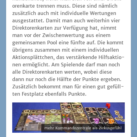
o­ren­kar­te tren­nen muss. Die­se sind näm­lich
zusätz­lich auch mit indi­vi­du­el­le Wer­tun­gen
aus­ge­stat­tet. Damit man auch wei­ter­hin vier
Direk­to­ren­kar­ten zur Ver­fü­gung hat, nimmt
man vor der Zwi­schen­wer­tung aus einem
gemein­sa­men Pool eine fünf­te auf. Die kommt
übri­gens zusam­men mit einem indi­vi­du­el­len
Akti­ons­plätt­chen, das ver­stär­ken­de Hilfs­ak­tio­
nen ermög­licht. Am Spie­len­de darf man noch
alle Direk­to­ren­kar­ten wer­ten, wobei die­se
dann nur noch die Hälf­te der Punk­te erge­ben.
Zusätz­lich bekommt man für einen gut gefüll­
ten Fest­platz eben­falls Punkte.
mehr Kom­man­do­zen­tra­le als Zirkusgefühl