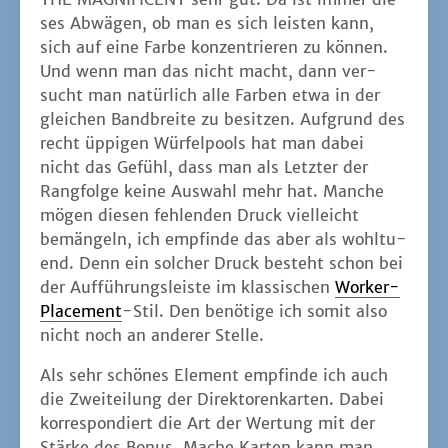
ses Abwä­gen, ob man es sich leis­ten kann,
sich auf eine Far­be kon­zen­trie­ren zu kön­nen.
Und wenn man das nicht macht, dann ver­
sucht man natür­lich alle Far­ben etwa in der
glei­chen Band­brei­te zu besit­zen. Auf­grund des
recht üppi­gen Wür­fel­pools hat man dabei
nicht das Gefühl, dass man als Letz­ter der
Rang­fol­ge kei­ne Aus­wahl mehr hat. Man­che
mögen die­sen feh­len­den Druck viel­leicht
bemän­geln, ich emp­fin­de das aber als wohl­tu­
end. Denn ein sol­cher Druck besteht schon bei
der Auf­füh­rungs­leis­te im klas­si­schen
Worker-
Pla­ce­ment
-Stil. Den benö­ti­ge ich somit also
nicht noch an ande­rer Stelle.
Als sehr schö­nes Ele­ment emp­fin­de ich auch
die Zwei­tei­lung der Direk­to­ren­kar­ten. Dabei
kor­re­spon­diert die Art der Wer­tung mit der
Stär­ke des Bonus. Mache Kar­ten kann man