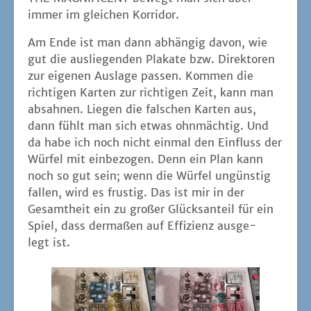
immer im glei­chen Korridor.
Am Ende ist man dann abhän­gig davon, wie
gut die aus­lie­gen­den Pla­ka­te bzw. Direk­to­ren
zur eige­nen Aus­la­ge pas­sen. Kom­men die
rich­ti­gen Kar­ten zur rich­ti­gen Zeit, kann man
absah­nen. Lie­gen die fal­schen Kar­ten aus,
dann fühlt man sich etwas ohn­mäch­tig. Und
da habe ich noch nicht ein­mal den Ein­fluss der
Wür­fel mit ein­be­zo­gen. Denn ein Plan kann
noch so gut sein; wenn die Wür­fel ungüns­tig
fal­len, wird es frus­tig. Das ist mir in der
Gesamt­heit ein zu gro­ßer Glücks­an­teil für ein
Spiel, dass der­ma­ßen auf Effi­zi­enz aus­ge­
legt ist.