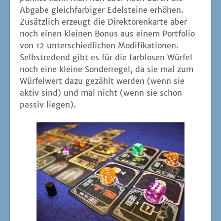
Abga­be gleich­far­bi­ger Edel­stei­ne erhö­hen.
Zusätz­lich erzeugt die Direk­to­ren­kar­te aber
noch einen klei­nen Bonus aus einem Port­fo­lio
von 12 unter­schied­li­chen Modi­fi­ka­tio­nen.
Selbst­re­dend gibt es für die farb­lo­sen Wür­fel
noch eine klei­ne Son­der­re­gel, da sie mal zum
Wür­fel­wert dazu gezählt wer­den (wenn sie
aktiv sind) und mal nicht (wenn sie schon
pas­siv liegen).