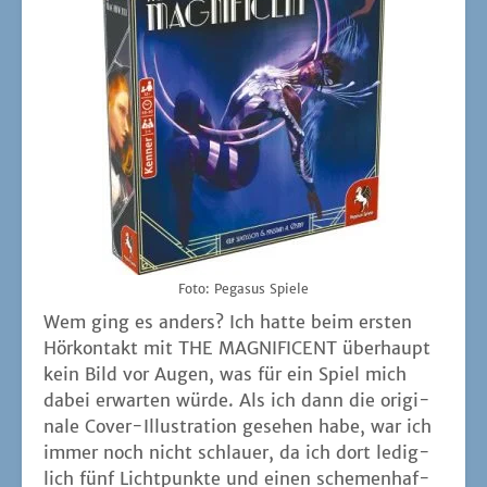
Foto: Pega­sus Spiele
Wem ging es anders? Ich hat­te beim ers­ten
Hör­kon­takt mit THE MAGNIFICENT über­haupt
kein Bild vor Augen, was für ein Spiel mich
dabei erwar­ten wür­de. Als ich dann die ori­gi­
na­le Cover-Illus­tra­ti­on gese­hen habe, war ich
immer noch nicht schlau­er, da ich dort ledig­
lich fünf Licht­punk­te und einen sche­men­haf­