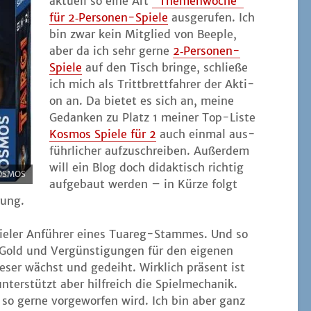
aktu­ell so eine Art
"The­men­wo­che"
für 2‑Per­so­nen-Spie­le
aus­ge­ru­fen. Ich
bin zwar kein Mit­glied von Bee­p­le,
aber da ich sehr ger­ne
2‑Per­so­nen-
Spie­le
auf den Tisch brin­ge, schlie­ße
ich mich als Tritt­brett­fah­rer der Akti­
on an. Da bie­tet es sich an, mei­ne
Gedan­ken zu Platz 1 mei­ner Top-Lis­te
Kos­mos Spie­le für 2
auch ein­mal aus­
führ­li­cher auf­zu­schrei­ben. Außer­dem
will ein Blog doch didak­tisch rich­tig
KOSMOS
auf­ge­baut wer­den – in Kür­ze folgt
rung.
ie­ler Anfüh­rer eines Tua­reg-Stam­mes. Und so
ld und Ver­güns­ti­gun­gen für den eige­nen
ser wächst und gedeiht. Wirk­lich prä­sent ist
ter­stützt aber hilf­reich die Spiel­me­cha­nik.
o ger­ne vor­ge­wor­fen wird. Ich bin aber ganz