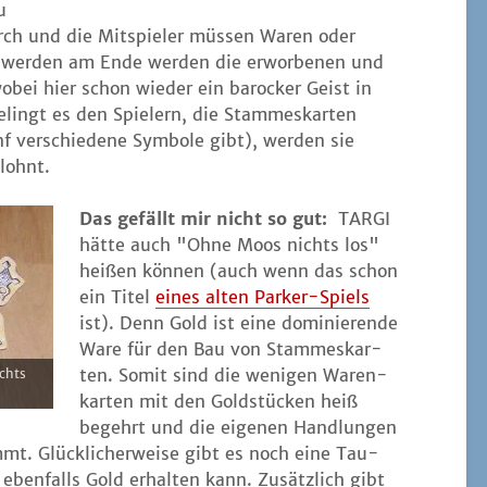
u
urch und die Mit­spie­ler müs­sen Waren oder
ls wer­den am Ende wer­den die erwor­be­nen und
obei hier schon wie­der ein baro­cker Geist in
elingt es den Spie­lern, die Stam­mes­kar­ten
 ver­schie­de­ne Sym­bo­le gibt), wer­den sie
elohnt.
Das gefällt mir nicht so gut:
TARGI
hät­te auch "Ohne Moos nichts los"
hei­ßen kön­nen (auch wenn das schon
ein Titel
eines alten Par­ker-Spiels
ist). Denn Gold ist eine domi­nie­ren­de
Ware für den Bau von Stam­mes­kar­
ten. Somit sind die weni­gen Waren­
ichts
kar­ten mit den Gold­stü­cken heiß
begehrt und die eige­nen Hand­lun­gen
mmt. Glück­li­cher­wei­se gibt es noch eine Tau­
ben­falls Gold erhal­ten kann. Zusätz­lich gibt