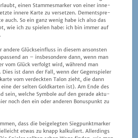
 erlaubt, einen Stam­mes­mar­ker von einer inne­
etz­te inne­re Kar­te zu ver­set­zen. Dem­entspre­
r­te auch. So ein ganz wenig habe ich also das
bt, wie ich zu spie­len habe: ich bin immer auf
.
r ande­re Glücks­ein­fluss in die­sem ansons­ten
unpas­send an – ins­be­son­de­re dann, wenn man
ler vom Glück ver­folgt wird, wäh­rend man
et. Dies ist dann der Fall, wenn der Gegen­spie­ler
kar­te vom ver­deck­ten Talon zieht, die dann
eine der sel­ten Gold­kar­ten ist). Am Ende des
d sein, wel­che Sym­bo­le auf den gera­de aktu­
 hier noch den ein oder ande­ren Bonus­punkt zu
m­men, dass die bei­geleg­ten Sieg­punkt­mar­ker
el­leicht etwas zu knapp kal­ku­liert. Aller­dings