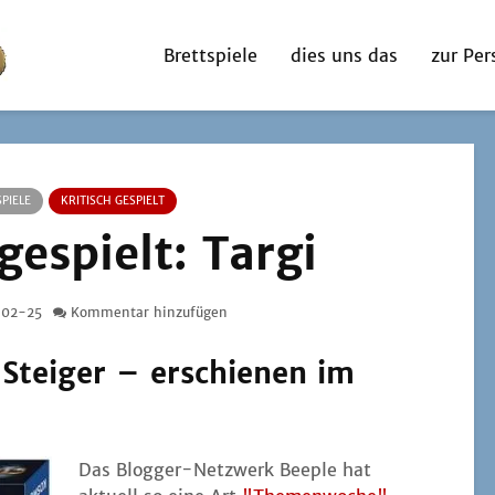
Brettspiele
dies uns das
zur Per
PIELE
KRITISCH GESPIELT
 gespielt: Targi
-02-25
Kommentar hinzufügen
Steiger – erschienen
im
Das Blog­ger-Netz­werk Bee­p­le hat