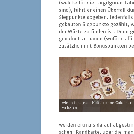
(wel­che für die Tar­gif­gu­ren Tab
sind), führt er einen Über­fall d
Sieg­punk­te abge­ben. Jeden­fal
gebau­ten Sieg­punk­te gezählt, w
der Wüs­te zu fin­den ist. Denn g
geord­net zu bau­en (wofür es fünf
zusätz­lich mit Bonus­punk­ten b
wie in fast jeder Kul­tur: ohne Gold ist n
zu holen
wer­den oft­mals dar­auf abge­sti
schen-Rand­kar­te, über die man e