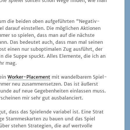
Die Spie­ler soll­ten schon Wege fin­den, wie man
 die bei­den oben auf­ge­führ­ten "Nega­tiv-
 dar­auf ein­stel­len. Die mög­li­chen Aktio­nen
 immer so spie­len, dass man auf die nächs­te
kann. Das bedeu­tet auch, dass man mal sei­nen
bst einen nur sub­op­ti­ma­len Zug aus­führt, der
in die Sup­pe spuckt. Alles Ele­men­te, die ich an
ehr mag.
 ein
Worker-Pla­ce­ment
mit wan­del­ba­rem Spiel­
 immer neu zusam­men­set­zen. Das ist äußerst
Run­de auf neue Gege­ben­hei­ten ein­las­sen muss.
erschei­nen mir sehr gut ausbalanciert.
t, dass das Spie­len­de varia­bel ist. Eine Stra­t
i­ge Stam­mes­kar­ten zu bau­en und das Spiel
er ste­hen Stra­te­gien, die auf wert­vol­le