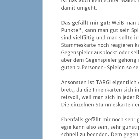
ist das auch kein ech­ter Makel. 
damit umgeht.
Das gefällt mir gut:
Weiß man um
Punk­te", kann man gut sein Spiel
sind viel­fäl­tig und man soll­te
Stam­mes­kar­te noch reagie­ren 
Gegen­spie­ler aus­blockt oder sel
aber dem Gegen­spie­ler gehö­rig 
guten 2‑Per­so­nen-Spie­len so s
Ansons­ten ist TARGI eigent­lich
brett, da die Innen­kar­ten sich
reiz­voll, weil man sich in jeder 
Die ein­zel­nen Stam­mes­kar­ten 
Eben­falls gefällt mir noch sehr gu
e­gie kann also sein, sehr güns­t
schnell zu been­den. Dem gegen­üb