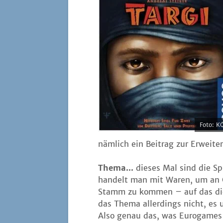
Foto: 
näm­lich ein Bei­trag zur Erweite
The­ma...
die­ses Mal sind die Sp
han­delt man mit Waren, um an Go
Stamm zu kom­men – auf das die­
das The­ma aller­dings nicht, es un
Also genau das, was Euro­ga­mes s