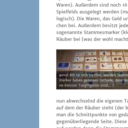
Waren). Außer­dem sind noch 16 
Spiel­felds aus­ge­legt wer­den (
logisch). Die Waren, das Gold und
chen bei. Außer­dem besitzt jeder 
soge­nann­te Stam­mes­mar­ker (kl
Räu­ber bei (was der wohl macht?
wenn Bli­cke sich tref­fen, wer­den Stam
mar­ker fal­len gelas­sen (scha­de, dass d
ne klei­nen Tar­gi­fi­gu­ren sind... )
nun abwech­selnd die eige­nen Tar
auf dem der Räu­ber steht (der 
man die Schnitt­punk­te von gedac
gegen­über­lie­gen­de Sei­te. Die­