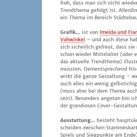
froh, dass man sich nicht wie­der
Trend­the­ma gefolgt ist. Aller­d
ein The­ma im Bereich Städ­te­ba
Gra­fik...
ist von
Imel­da und Fra
Voh­win­kel
– und auch die­se ha
sich sicher­lich gefreut, dass sie
schon wie­der Mit­tel­al­ter (oder
das aktu­el­le Trend­the­ma) illus­t
muss­ten. Dem­entspre­chend fri
wirkt die gan­ze Gestal­tung – 
auch alles ein wenig gelb­sti­chig
(muss aber bei dem The­ma auc
sein). Beson­ders ange­tan bin ic
der gran­dio­sen Cover-Gestaltun
Aus­stat­tung...
besteht haupt­säc
schei­den zwi­schen Stam­mes­kar­
Spiels und Sieg­punk­te am Ende) 