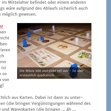
 im Mit­tel­al­ter befin­det oder einem ande­ren
ings wäre auf­grund des Ablaufs sicher­lich auch
u mög­lich gewesen.
nz
ben
 nicht
 eben
rie­ren
sch
wenn
 ist
Die Wüs­te lebt und sieht toll aus – ist aber
h so
erstaun­lich quadratisch
h von
g!
h­lich aus Kar­ten. Dabei ist dann zu unter­
ten (die brin­gen Ver­güns­ti­gun­gen wäh­rend des
und Waren­kar­ten (die brin­gen ... äh ...