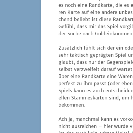
es noch eine Rand­kar­te, die es
ren Kar­te auf eine ande­re unbe­s
chend beliebt ist die­se Rand­ka
Gefühl, dass mir das Spiel vor­gi
der Suche nach Goldeinkommen
Zusätz­lich fühlt sich der ein ode
sehr tak­tisch gepräg­ten Spiel 
glaubt, dass nur der Gegen­spie­
selbst ver­zwei­felt dar­auf war­t
über eine Rand­kar­te eine Waren­
per­fekt zu ihm passt (oder eben 
Spiels kann es auch ent­schei­den
el­len Stam­mes­kar­ten sind, um
bekommen.
Ach ja, manch­mal kann es vor­ko
nicht aus­rei­chen – hier wur­de vi