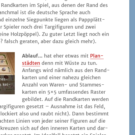
Rand­kar­ten im Spiel, aus denen der Rand des
manch­mal ist die deut­sche Spra­che auch
 ein­zel­ne Sieg­punk­te lie­gen als Pappplätt­
Spie­ler noch drei Tar­gi­fi­gu­ren und zwei
ei­ne Holz­pöp­pel). Zu guter Letzt liegt noch ein
 falsch gera­ten, aber dazu gleich mehr).
Ablauf...
hat eher etwas mit
Plan­
städ­ten
denn mit Wüs­te zu tun.
Anfangs wird näm­lich aus den Rand­
kar­ten und einer nahe­zu glei­chen
­mes­
Anzahl von Waren- und Stam­mes­
as kei­
kar­ten ein 5×5 umfas­sen­des Ras­ter
gebil­det. Auf die Rand­kar­ten wer­den
­gi­fi­gu­ren gesetzt – Aus­nah­me ist das Feld,
blo­ckiert also und raubt nicht). Dann bestimmt
h­ten Lini­en von jeder sei­ner Figu­ren auf die
se kreu­zen sich auf den inne­ren Kar­ten und dar­