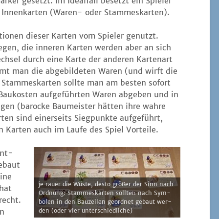
ker gesetzt. Im Ide­al­fall besetzt ein Spie­ler
i Innen­kar­ten (Waren- oder Stammeskarten).
io­nen die­ser Kar­ten vom Spie­ler genutzt.
e­gen, die inne­ren Kar­ten wer­den aber an sich
sel durch eine Kar­te der ande­ren Kar­ten­art
mt man die abge­bil­de­ten Waren (und wirft die
, Stam­mes­kar­ten soll­te man am bes­ten sofort
au­kos­ten auf­ge­führ­ten Waren abge­ben und in
e­gen (baro­cke Bau­meis­ter hät­ten ihre wah­re
ten sind einer­seits Sieg­punk­te auf­ge­führt,
en Kar­ten auch im Lau­fe des Spiel Vorteile.
ent­
gebaut
i­ne
je rau­er die Wüs­te, des­to grö­ßer der Sinn nach
 hat
Ord­nung: Stam­mes­kar­ten soll­ten nach Sym­
recht.
bo­len in den Bau­zei­len geord­net gebaut wer­
an
den (oder vier unterschiedliche)