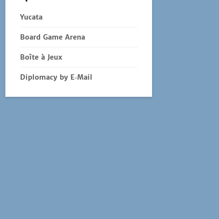
Yucata
Board Game Arena
Boîte à Jeux
Diplomacy by E‑Mail