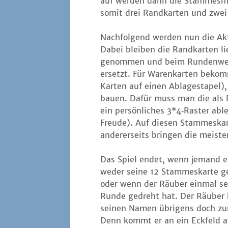
auf wer­den dann die Stam­mes­mar­
somit drei Rand­kar­ten und zwe
Nach­fol­gend wer­den nun die Akt
Dabei blei­ben die Rand­kar­ten li
genom­men und beim Run­den­wech­
ersetzt. Für Waren­kar­ten bekom
Kar­ten auf einen Abla­ge­sta­pel)
bau­en. Dafür muss man die als B
ein per­sön­li­ches 3*4‑Raster abl
Freu­de). Auf die­sen Stam­mes­kar­
ande­rer­seits brin­gen die meis­t
Das Spiel endet, wenn jemand 
we­der sei­ne 12 Stam­mes­kar­te 
oder wenn der Räu­ber ein­mal se
Run­de gedreht hat. Der Räu­ber
sei­nen Namen übri­gens doch zu
Denn kommt er an ein Eck­feld 