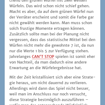
chend den grü­nen Wür­fel mit zwei wei­ßen
Wür­feln. Das wird schon nicht schief gehen.
Macht es aber, da auf dem grü­nen Wür­fel nun
der Ver­rä­ter erscheint und somit die Far­be gar
nicht gewählt wer­den kann. Man muss schon
solch frus­ti­ge Momen­te ertra­gen kön­nen.
Zusätz­lich soll­te man bei der Pla­nung nicht
ver­ges­sen, dass das sta­tis­ti­sche Mit­tel bei den
Wür­fen nicht mehr die gewohn­te 7 ist, da nun
nur die Wer­te 1 bis 5 zur Ver­fü­gung ste­hen.
Jah­re­lan­ges
CAN'T STOP
spie­len ist somit eher
von Nach­teil, da man dadurch eine ande­re
Erwar­tung an die Wür­fel­er­geb­nis­se hat.
Mit der Zeit kris­tal­li­siert sich aber eine Stra­te­
gie her­aus, um nicht dau­ernd zu ver­lie­ren.
Aller­dings wird dann das Spiel nicht bes­ser,
weil man im Anschluss nur noch ver­sucht,
die­se Stra­te­gie best­mög­lich aus­zu­füh­ren –