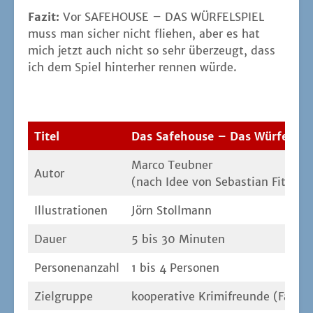
Fazit:
Vor SAFEHOUSE – DAS WÜRFELSPIEL
muss man sicher nicht flie­hen, aber es hat
mich jetzt auch nicht so sehr über­zeugt, dass
ich dem Spiel hin­ter­her ren­nen würde.
Titel
Das Safe­house – Das Würfelspi
Mar­co Teub­ner
Autor
(nach Idee von Sebas­ti­an Fit­zek
Illus­tra­tio­nen
Jörn Stoll­mann
Dau­er
5 bis 30 Minuten
Per­so­nen­an­zahl
1 bis 4 Personen
Ziel­grup­pe
koope­ra­ti­ve Kri­mi­freun­de (Fami­li