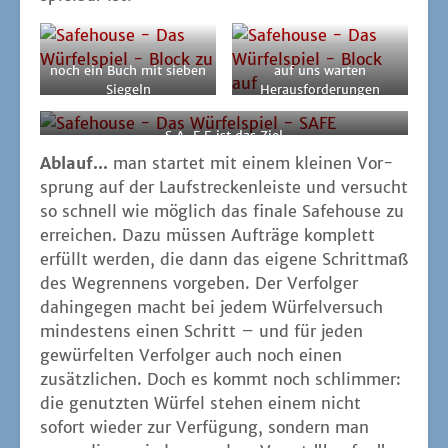
noch ein Buch mit sie­ben
auf uns war­ten
Siegeln
Herausforderungen
S‑A-F‑E ist das Ziel
Ablauf...
man star­tet mit einem klei­nen Vor­
sprung auf der Lauf­stre­cken­leis­te und ver­sucht
so schnell wie mög­lich das fina­le Safe­house zu
errei­chen. Dazu müs­sen Auf­trä­ge kom­plett
erfüllt wer­den, die dann das eige­ne Schritt­maß
des Weg­ren­nens vor­ge­ben. Der Ver­fol­ger
dahin­ge­gen macht bei jedem Wür­fel­ver­such
min­des­tens einen Schritt – und für jeden
gewür­fel­ten Ver­fol­ger auch noch einen
zusätz­li­chen. Doch es kommt noch schlim­mer:
die genutz­ten Wür­fel ste­hen einem nicht
sofort wie­der zur Ver­fü­gung, son­dern man