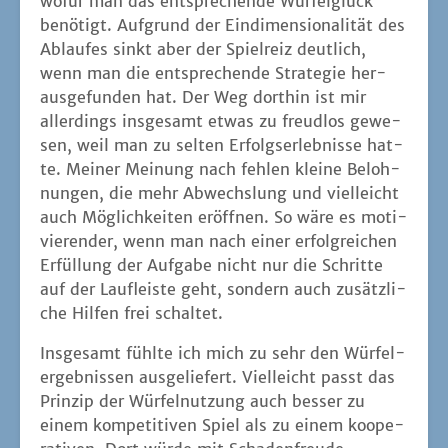
wofür man das ent­spre­chen­de Wür­fel­glück
benö­tigt. Auf­grund der Ein­di­men­sio­na­li­tät des
Ablau­fes sinkt aber der Spiel­reiz deut­lich,
wenn man die ent­spre­chen­de Stra­te­gie her­
aus­ge­fun­den hat. Der Weg dort­hin ist mir
aller­dings ins­ge­samt etwas zu freud­los gewe­
sen, weil man zu sel­ten Erfolgs­er­leb­nis­se hat­
te. Mei­ner Mei­nung nach feh­len klei­ne Beloh­
nun­gen, die mehr Abwechs­lung und viel­leicht
auch Mög­lich­kei­ten eröff­nen. So wäre es moti­
vie­ren­der, wenn man nach einer erfolg­rei­chen
Erfül­lung der Auf­ga­be nicht nur die Schrit­te
auf der Lauf­leis­te geht, son­dern auch zusätz­li­
che Hil­fen frei schaltet.
Ins­ge­samt fühl­te ich mich zu sehr den Wür­fel­
er­geb­nis­sen aus­ge­lie­fert. Viel­leicht passt das
Prin­zip der Wür­fel­nut­zung auch bes­ser zu
einem kom­pe­ti­ti­ven Spiel als zu einem koope­