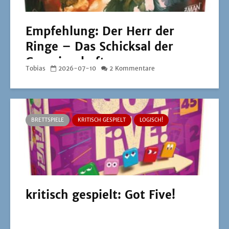
Empfehlung: Der Herr der
Ringe – Das Schicksal der
Gemeinschaft
Tobias
2026-07-10
2 Kommentare
BRETTSPIELE
KRITISCH GESPIELT
LOGISCH!
kritisch gespielt: Got Five!