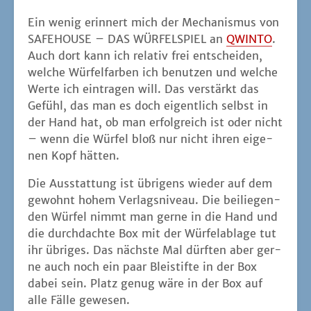
Ein wenig erin­nert mich der Mecha­nis­mus von
SAFEHOUSE – DAS WÜRFELSPIEL an
QWINTO
.
Auch dort kann ich rela­tiv frei ent­schei­den,
wel­che Wür­fel­far­ben ich benut­zen und wel­che
Wer­te ich ein­tra­gen will. Das ver­stärkt das
Gefühl, das man es doch eigent­lich selbst in
der Hand hat, ob man erfolg­reich ist oder nicht
– wenn die Wür­fel bloß nur nicht ihren eige­
nen Kopf hätten.
Die Aus­stat­tung ist übri­gens wie­der auf dem
gewohnt hohem Ver­lags­ni­veau. Die bei­lie­gen­
den Wür­fel nimmt man ger­ne in die Hand und
die durch­dach­te Box mit der Wür­fel­ab­la­ge tut
ihr übri­ges. Das nächs­te Mal dürf­ten aber ger­
ne auch noch ein paar Blei­stif­te in der Box
dabei sein. Platz genug wäre in der Box auf
alle Fäl­le gewesen.