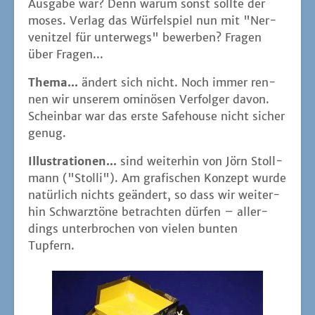
Aus­ga­be war? Denn war­um sonst soll­te der
moses. Ver­lag das Wür­fel­spiel nun mit "Ner­
ve­nit­zel für unter­wegs" bewer­ben? Fra­gen
über Fragen...
The­ma...
ändert sich nicht. Noch immer ren­
nen wir unse­rem omi­nö­sen Ver­fol­ger davon.
Schein­bar war das ers­te Safe­house nicht sicher
genug.
Illus­tra­tio­nen...
sind wei­ter­hin von Jörn Stoll­
mann ("Stol­li"). Am gra­fi­schen Kon­zept wur­de
natür­lich nichts geän­dert, so dass wir wei­ter­
hin Schwarz­tö­ne betrach­ten dür­fen – aller­
dings unter­bro­chen von vie­len bun­ten
Tupfern.