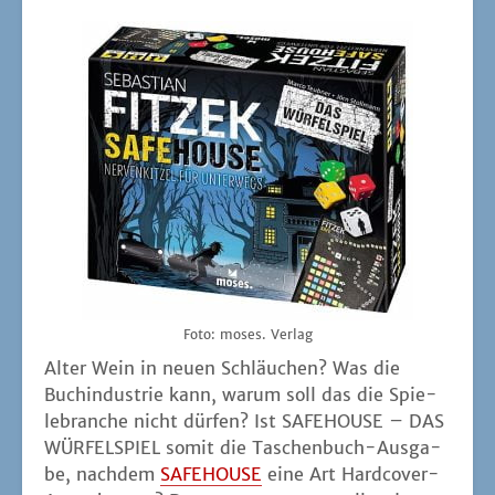
Foto: moses. Verlag
Alter Wein in neu­en Schläu­chen? Was die
Buch­in­dus­trie kann, war­um soll das die Spie­
le­bran­che nicht dür­fen? Ist SAFEHOUSE – DAS
WÜRFELSPIEL somit die Taschen­buch-Aus­ga­
be, nach­dem
SAFEHOUSE
eine Art Hard­co­ver-