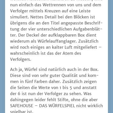
nun ein­fach das Wett­ren­nen von uns und dem
Ver­fol­ger mit­tels Kreu­zen auf eine Leis­te
simu­liert. Net­tes Detail bei den Blö­cken ist
übri­gens die an den Titel ange­pass­te Beschrif­
tung der vier unter­schied­li­chen Auf­ga­ben­blät­
ter. Der Deckel der auf­klapp­ba­ren Box dient
wie­der­um als Wür­fel­auf­fang­la­ger. Zusätz­lich
wird noch eini­ges an kal­ter Luft mit­ge­lie­fert –
wahr­schein­lich ist das der Atem des
Verfolgers.
Ach ja, Wür­fel sind natür­lich auch in der Box.
Die­se sind von sehr guter Qua­li­tät und kom­
men in fünf Far­ben daher. Zusätz­lich zei­gen
die Sei­ten die Wer­te von 1 bis 5 und anstatt
der 6 ist nun der Ver­fol­ger zu sehen. Was
dahin­ge­gen lei­der fehlt Stif­te, ohne die aber
SAFEHOUSE – DAS WÜRFELSPIEL nicht wirk­lich
spiel­bar ist.