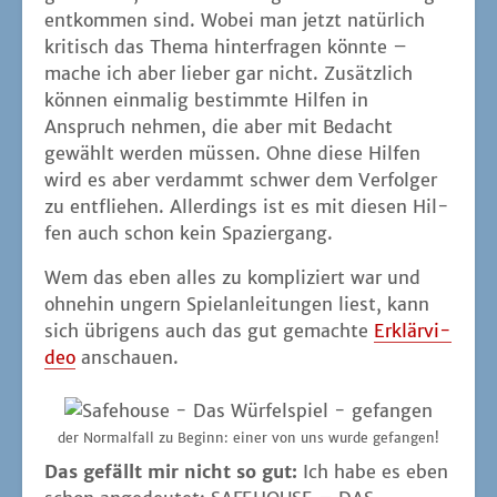
ent­kom­men sind. Wobei man jetzt natür­lich
kri­tisch das The­ma hin­ter­fra­gen könn­te –
mache ich aber lie­ber gar nicht. Zusätz­lich
kön­nen ein­ma­lig bestimm­te Hil­fen in
Anspruch neh­men, die aber mit Bedacht
gewählt wer­den müs­sen. Ohne die­se Hil­fen
wird es aber ver­dammt schwer dem Ver­fol­ger
zu ent­flie­hen. Aller­dings ist es mit die­sen Hil­
fen auch schon kein Spaziergang.
Wem das eben alles zu kom­pli­ziert war und
ohne­hin ungern Spiel­an­lei­tun­gen liest, kann
sich übri­gens auch das gut gemach­te
Erklär­vi­
deo
anschauen.
der Nor­mal­fall zu Beginn: einer von uns wur­de gefangen!
Das gefällt mir nicht so gut:
Ich habe es eben