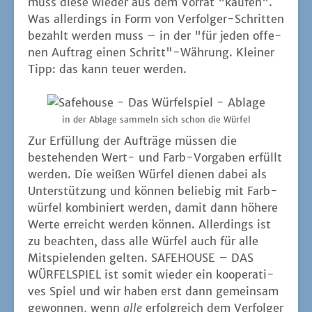
muss die­se wie­der aus dem Vor­rat "kau­fen".
Was aller­dings in Form von Ver­fol­ger-Schrit­ten
bezahlt wer­den muss – in der "für jeden offe­
nen Auf­trag einen Schritt"-Währung. Klei­ner
Tipp: das kann teu­er werden.
in der Abla­ge sam­meln sich schon die Würfel
Zur Erfül­lung der Auf­trä­ge müs­sen die
bestehen­den Wert- und Farb-Vor­ga­ben erfüllt
wer­den. Die wei­ßen Wür­fel die­nen dabei als
Unter­stüt­zung und kön­nen belie­big mit Farb­
wür­fel kom­bi­niert wer­den, damit dann höhe­re
Wer­te erreicht wer­den kön­nen. Aller­dings ist
zu beach­ten, dass alle Wür­fel auch für alle
Mit­spie­len­den gel­ten. SAFEHOUSE – DAS
WÜRFELSPIEL ist somit wie­der ein koope­ra­ti­
ves Spiel und wir haben erst dann gemein­sam
gewon­nen, wenn
alle
erfolg­reich dem Ver­fol­ger