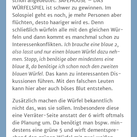
schon ange­deu­tet: SAFEHOUSE – DAS
WÜRFELSPIEL ist schwer zu gewin­nen. Im
Solo­spiel geht es noch, je mehr Per­so­nen aber
flüch­ten, des­to haa­ri­ger wird es. Denn
schließ­lich wür­feln alle mit den glei­chen Wür­
feln und dann kommt es manch­mal schon zu
Inter­es­sen­kon­flik­ten.
Ich brau­che eine blaue 2,
also lasst und nur einen blau­en Wür­fel dazu neh­
men. Stopp, ich benö­ti­ge aber min­des­tens eine
blaue 8, da benö­ti­ge ich schon noch den zwei­ten
blau­en Wür­fel.
Das kann zu inter­es­san­ten Dis­
kus­sio­nen füh­ren. Mit den fal­schen Leu­ten
kann hier aber auch böses Blut entstehen.
Zusätz­lich machen die Wür­fel bekannt­lich
nicht das, was sie sol­len. Ins­be­son­de­re die­se
eine Ver­rä­ter-Sei­te anstatt der 6 wirft oft­mals
die Pla­nung um. Da benö­tigt man bspw. min­
des­tens eine grü­ne 5 und wirft dem­entspre­