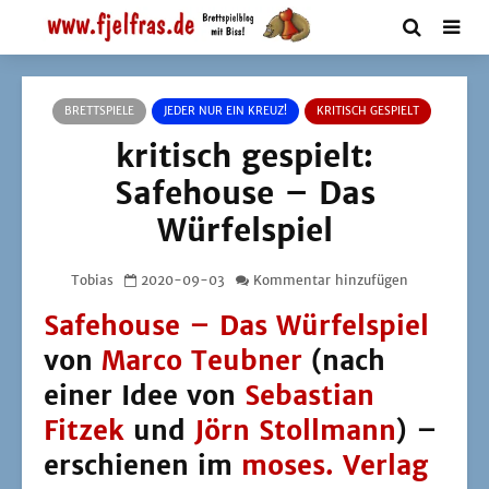
BRETTSPIELE
JEDER NUR EIN KREUZ!
KRITISCH GESPIELT
kritisch gespielt:
Safehouse – Das
Würfelspiel
Tobias
2020-09-03
Kommentar hinzufügen
Safehouse – Das Würfelspiel
von
Marco Teubner
(nach
einer Idee von
Sebastian
Fitzek
und
Jörn Stollmann
) –
erschienen im
moses. Verlag