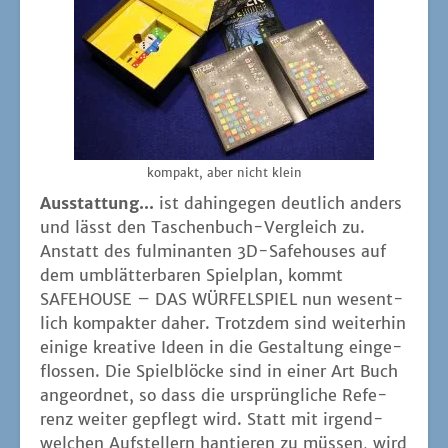
kom­pakt, aber nicht klein
Aus­stat­tung...
ist dahin­ge­gen deut­lich anders
und lässt den Taschen­buch-Ver­gleich zu.
Anstatt des ful­mi­nan­ten 3D-Safe­hou­ses auf
dem umblät­ter­ba­ren Spiel­plan, kommt
SAFEHOUSE – DAS WÜRFELSPIEL nun wesent­
lich kom­pak­ter daher. Trotz­dem sind wei­ter­hin
eini­ge krea­ti­ve Ideen in die Gestal­tung ein­ge­
flos­sen. Die Spiel­blö­cke sind in einer Art Buch
ange­ord­net, so dass die ursprüng­li­che Refe­
renz wei­ter gepflegt wird. Statt mit irgend­
wel­chen Auf­stel­lern han­tie­ren zu müs­sen, wird