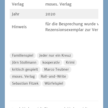
Ver­lag
moses. Ver­lag
Jahr
2020
für die Bespre­chung wur­de vom V
Hin­weis
Rezen­si­ons­exem­plar zur Ver­fü­g
Familienspiel
Jeder nur ein Kreuz
Jörn Stollmann
kooperativ
Krimi
kritisch gespielt
Marco Teubner
moses. Verlag
Roll-and-Write
Sebastian Fitzek
Würfelspiel