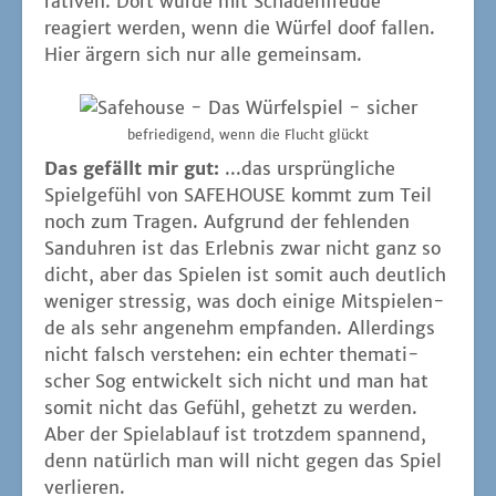
ra­ti­ven. Dort wür­de mit Scha­den­freu­de
reagiert wer­den, wenn die Wür­fel doof fal­len.
Hier ärgern sich nur alle gemeinsam.
befrie­di­gend, wenn die Flucht glückt
Das gefällt mir gut:
...das ursprüng­li­che
Spiel­ge­fühl von SAFEHOUSE kommt zum Teil
noch zum Tra­gen. Auf­grund der feh­len­den
Sand­uh­ren ist das Erleb­nis zwar nicht ganz so
dicht, aber das Spie­len ist somit auch deut­lich
weni­ger stres­sig, was doch eini­ge Mit­spie­len­
de als sehr ange­nehm emp­fan­den. Aller­dings
nicht falsch ver­ste­hen: ein ech­ter the­ma­ti­
scher Sog ent­wi­ckelt sich nicht und man hat
somit nicht das Gefühl, gehetzt zu wer­den.
Aber der Spiel­ab­lauf ist trotz­dem span­nend,
denn natür­lich man will nicht gegen das Spiel
verlieren.